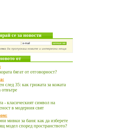
ирай се за новости
няма да пропускаш новите и интересни неща
новото от
:
хората бягат от отговорност?
а:
ен след 35: как грижата за кожата
а отвътре
та - класическият символ на
еност в модерния свят
ом:
ни мивки за баня: как да изберете
ящ модел според пространството?