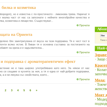
, билка и козметика
opogon), но е известна с по-простичкото - лимонова трева. Наричат я
е малка част от нас са запознати с нейните многобройни качества и
ка, козметика и лекарство. Съществуват...
Прочети
Абон
ищата на Ориента
Така 
елено бях заинтригувана от вкуса на тази подправка. Тя е чест гост в
почти всяко ястие. В Ливан тя е основна съставка за постигането на
Най-
обавят на ориза и е задължителна...
Прочети
Здраве
· Защо 
 и подправка с ароматерапевтичен ефект
Красот
астение не е така широко употребявано като него. За някои от нас
· Колаг
но се сещаме в кухнята за нея, а тя е една от най-добрите подправки,
започв
, а и ни лекува със свойствата, които...
Прочети
Мода:
· Токче
женств
2
3
4
5
6
»
Моят д
· Модер
подход