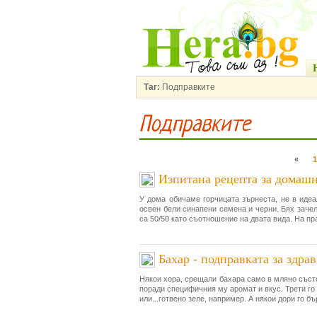
Таг:
Подправките
Подправките
«
1
Изпитана рецепта за домашн
У дома обичаме горчицата зърнеста, не в идеа
освен бели синапени семена и черни. Бях зачел
са 50/50 като съотношение на двата вида. На прак
Бахар - подправката за здра
Някои хора, срещали бахара само в мляно състоя
поради специфичния му аромат и вкус. Трети го 
или...готвено зеле, например. А някои дори го бъ