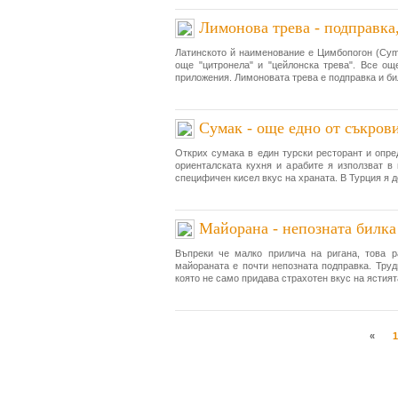
Лимонова трева - подправка
Латинското й наименование е Цимбопогон (Cymb
още "цитронела" и "цейлонска трева". Все ощ
приложения. Лимоновата трева е подправка и бил
Сумак - още едно от съкров
Открих сумака в един турски ресторант и опред
ориенталската кухня и арабите я използват в 
специфичен кисел вкус на храната. В Турция я д
Майорана - непозната билка
Въпреки че малко прилича на ригана, това р
майораната е почти непозната подправка. Труд
която не само придава страхотен вкус на ястията
«
1