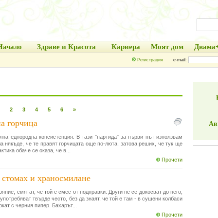
Начало
Здраве и Красота
Кариера
Моят дом
Двама
Регистрация
e-mail:
2
3
4
5
6
»
а горчица
Ав
лна еднородна консистенция. В тази "партида" за първи път използвам
а някъде, че те правят горчицата още по-люта, затова реших, че тук ще
тика обаче се оказа, че в...
Прочети
в стомах и храносмилане
ние, смятат, че той е смес от подправки. Други не се докосват до него,
употребяват твърде често, без да знаят, че той е там - в сушени колбаси
ркат с черния пипер. Бахарът...
Прочети