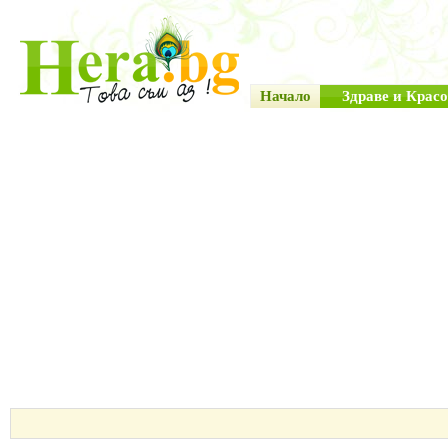
Начало
Здраве и Красо