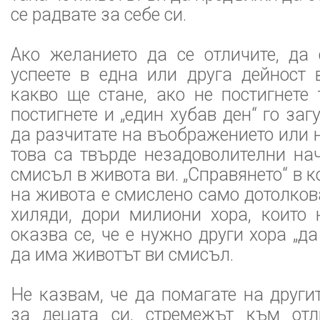
се радвате за себе си.
Ако желанието да се отличите, да 
успеете в една или друга дейност 
какво ще стане, ако не постигнете
постигнете и „един хубав ден“ го за
да разчитате на въображението или 
това са твърде незадоволителни на
смисъл в живота ви. „Справянето“ в к
на живота е смислено само дотолков
хиляди, дори милиони хора, които 
оказва се, че е нужно други хора „да
да има животът ви смисъл.
Не казвам, че да помагате на другит
за децата си, стремежът към отл