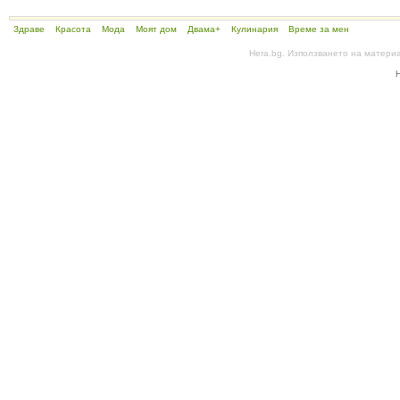
Здраве
Красота
Мода
Моят дом
Двама+
Кулинария
Време за мен
Hera.bg. Използването на матери