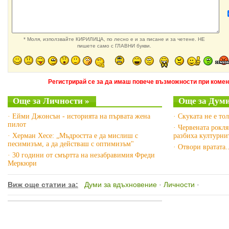
* Моля, използвайте КИРИЛИЦА, по лесно е и за писане и за четене. НЕ
пишете само с ГЛАВНИ букви.
Регистрирай се за да имаш повече възможности при комен
Още за Личности »
Още за Думи
· Ейми Джонсън - историята на първата жена
· Скуката не е то
пилот
· Червената рокл
· Херман Хесе: „Мъдростта е да мислиш с
разбиха културни
песимизъм, а да действаш с оптимизъм"
· Отвори вратата..
· 30 години от смъртта на незабравимия Фреди
Меркюри
Виж още статии за:
Думи за вдъхновение
·
Личности
·