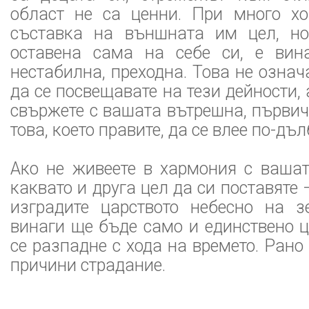
област не са ценни. При много х
съставка на външната им цел, но
оставена сама на себе си, е вина
нестабилна, преходна. Това не означ
да се посвещавате на тези дейности, 
свържете с вашата вътрешна, първичн
това, което правите, да се влее по-дъ
Ако не живеете в хармония с вашат
каквато и друга цел да си поставяте 
изградите царството небесно на з
винаги ще бъде само и единствено ц
се разпадне с хода на времето. Рано
причини страдание.