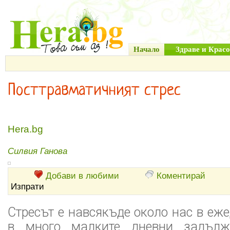
Начало
Здраве и Красо
Посттравматичният стрес
Hera.bg
Силвия Ганова
Добави в любими
Коментирай
Изпрати
Стресът е навсякъде около нас в еже
в много малките дневни задълж