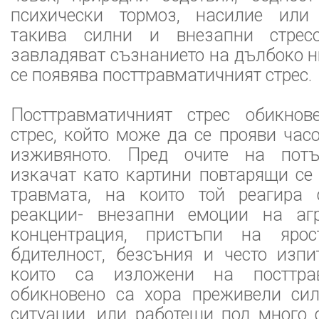
психически тормоз, насилие или
такива силни и внезапни стрес
завладяват съзнанието на дълбоко н
се появява посттравматичният стрес.
Посттравматичният стрес обикнов
стрес, който може да се прояви час
изживяното. Пред очите на пот
изкачат като картини повтарящи се
травмата, на които той реагира 
реакции- внезапни емоции на агр
концентрация, пристъпи на ярос
бдителност, безсъния и често изпи
които са изложени на посттрав
обикновено са хора преживели си
ситуации, или работещи под много 