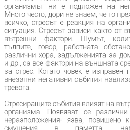
организмът ни е подложен на неп
Много често, дори не знаем, че го п
всичко, стресът е реакция на орга
ситуация. Стресът зависи както от в
вътрешни фактори. Шумът, коли
тълпите, говор, работната обстан
различни хора, задълженията за до
и др., са все фактори на външната с
за стрес. Когато човек е изправен 
внезапни негативни събития навлиз
тревога.
Стресиращите събития влияят на вът
организма. Появяват се различни
неразположения- язва, повишено к
смущения в паметта, на