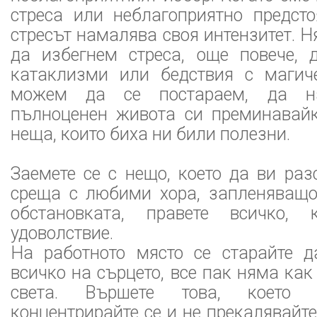
стреса или неблагоприятно предсто
стресът намалява своя интензитет. 
да избегнем стреса, още повече, 
катаклизми или бедствия с магич
можем да се постараем, да 
пълноценен живота си преминавайк
неща, които биха ни били полезни.
Заемете се с нещо, което да ви разс
среща с любими хора, запленяващо
обстановката, правете всичко,
удоволствие.
На работното място се старайте д
всичко на сърцето, все пак няма как
света. Вършете това, което 
концентрирайте се и не прекалявайте