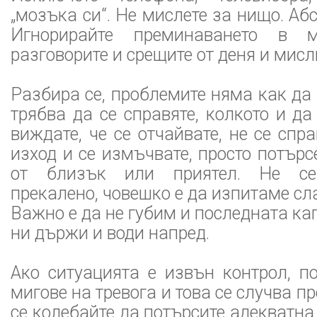
„мозъка си“. Не мислете за нищо. Аб
Игнорирайте преминаването в 
разговорите и срещите от деня и мисли
Разбира се, проблемите няма как да 
трябва да се справяте, колкото и да
виждате, че се отчайвате, не се спр
изход и се измъчвате, просто потърс
от близък или приятел. Не се 
прекалено, човешко е да изпитаме сл
Важно е да не губим и последната ка
ни държи и води напред.
Ако ситуацията е извън контрол, п
мигове на тревога и това се случва пр
се колебайте да потърсите адекватн