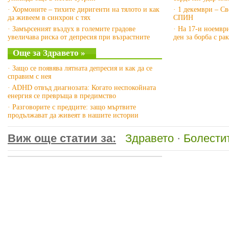
· Хормоните – тихите диригенти на тялото и как
· 1 декември – Св
да живеем в синхрон с тях
СПИН
· Замърсеният въздух в големите градове
· На 17-и ноемвр
увеличава риска от депресия при възрастните
ден за борба с ра
Още за Здравето »
· Защо се появява лятната депресия и как да се
справим с нея
· ADHD отвъд диагнозата: Когато неспокойната
енергия се превръща в предимство
· Разговорите с предците: защо мъртвите
продължават да живеят в нашите истории
Виж още статии за:
Здравето
·
Болести