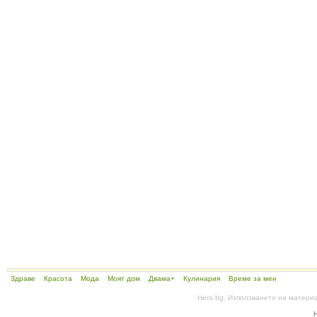
Здраве
Красота
Мода
Моят дом
Двама+
Кулинария
Време за мен
Hera.bg. Използването на матери