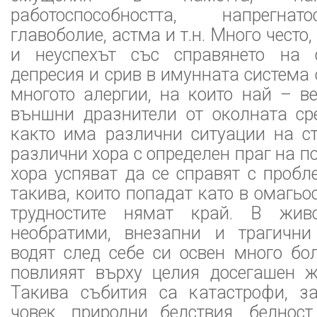
работоспособността, напрегнат
главоболие, астма и т.н. Много чест
и неуспехът със справянето на 
депресия и срив в имунната система 
многото алергии, на които най – в
външни дразнители от околната сре
както има различни ситуации на ст
различни хора с определен праг на п
хора успяват да се справят с пробл
такива, които попадат като в омагьо
трудностите нямат край. В жив
необратими, внезапни и трагични
водят след себе си освен много бо
повлияят върху целия досегашен ж
Такива събития са катастрофи, з
човек, природни бедствия, бедност