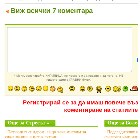
Виж всички 7 коментара
* Моля, използвайте КИРИЛИЦА, по лесно е и за писане и за четене. НЕ
пишете само с ГЛАВНИ букви.
Регистрирай се за да имаш повече въ
коментиране на статиите
Още за Стресът »
Още за Боле
· Петъчният синдром: защо вече мислим за
· Подсладителят 
уикенда още в петък сутрин
сърдечен удар ил