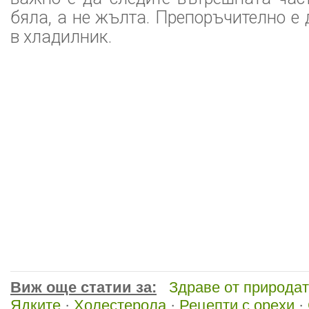
бяла, а не жълта. Препоръчително е 
в хладилник.
Виж още статии за:
Здраве от природа
Ядките
·
Холестерола
·
Рецепти с орехи
·