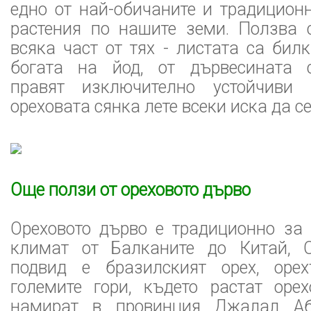
едно от най-обичаните и традицион
растения по нашите земи. Ползва 
всяка част от тях - листата са билк
богата на йод, от дървесината 
правят изключително устойчиви
ореховата сянка лете всеки иска да се
Още ползи от ореховото дърво
Ореховото дърво е традиционно за 
климат от Балканите до Китай, 
подвид е бразилският орех, орех
големите гори, където растат орех
намират в провинция Джалал Аба