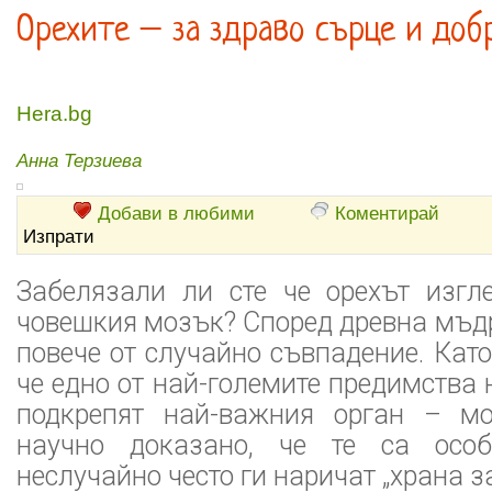
Орехите – за здраво сърце и доб
Hera.bg
Анна Терзиева
Добави в любими
Коментирай
Изпрати
Забелязали ли сте че орехът изгл
човешкия мозък? Според древна мъдр
повече от случайно съвпадение. Като
че едно от най-големите предимства 
подкрепят най-важния орган – мо
научно доказано, че те са осо
неслучайно често ги наричат „храна з