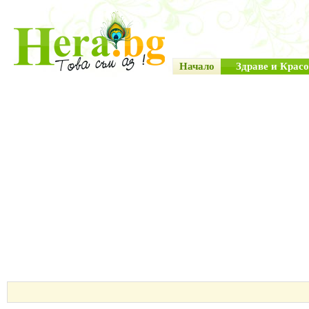
Начало
Здраве и Красо