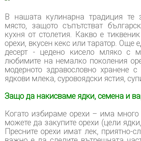
В нашата кулинарна традиция те 
място, защото съпътстват българс
кухня от столетия. Какво е тиквени
орехи, вкусен кекс или таратор. Още
десерт - цедено кисело мляко с 
любимите на немалко поколения оре
модерното здравословно хранене с 
ядкови млека, суровоядски ястия, супи
Защо да накисваме ядки, семена и в
Когато избираме орехи – има много 
можете да закупите орехи (цели ядки,
Пресните орехи имат лек, приятно-с
важно е да следите вътрешната час