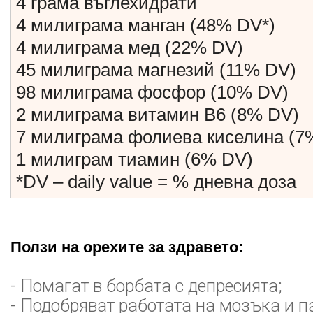
4 грама въглехидрати
4 милиграма манган (48% DV*)
4 милиграма мед (22% DV)
45 милиграма магнезий (11% DV)
98 милиграма фосфор (10% DV)
2 милиграма витамин В6 (8% DV)
7 милиграма фолиева киселина (7
1 милиграм тиамин (6% DV)
*DV – daily value = % дневна доза
Ползи на орехите за здравето:
- Помагат в борбата с депресията;
- Подобряват работата на мозъка и п