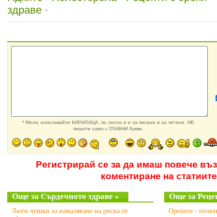
здраве
·
* Моля, използвайте КИРИЛИЦА, по лесно е и за писане и за четене. НЕ
пишете само с ГЛАВНИ букви.
Регистрирай се за да имаш повече въ
коментиране на статиите
Още за Сърдечното здраве »
Още за Рецеп
· Люти чушки за намаляване на риска от
· Орехите - полез