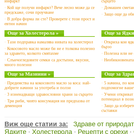
инфаркт
сърцето
· Кой ще получи инфаркт? Вече лесно може да се
· Домашен сметан
предскаже, сочи проучване
· Защо още да об
· В добра форма ли сте? Проверете с този прост и
евтин начин
Още за Холестерола »
Още за Ядки
· Тази подправка намалява нивата на холестерол
· Откриха кои яд
бързо
· Кокосовото масло може би не е толкова полезно
за здравето, колкото смятахме
· Полезна или не 
· Слънчогледовите семки са достъпни, вкусни,
· Необикновената
много полезни
Още за Мазнини »
Още за Здра
· Предимства на кокосовото масло за коса: най-
· 5 начина, по ко
добрите начини за употреба и ползи
подпомогне вашет
· 3 изненадващи здравословни храни за сърцето
· Учени откриват
потенциал в позн
· Три риби, чиято консумация ни предпазва от
деменция
· Защо да изберет
съставки
Виж още статии за:
Здраве от природа
Ядките
·
Холестерола
·
Рецепти с орехи
·