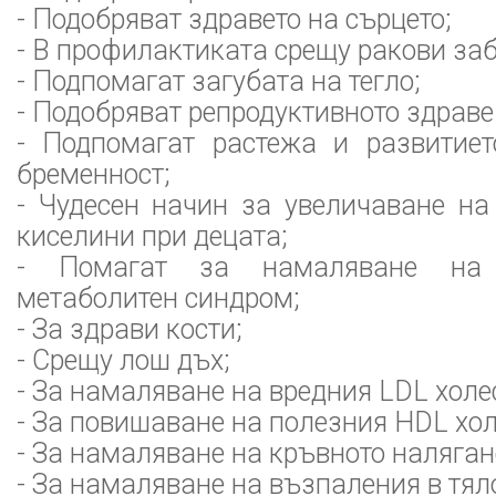
- Подобряват здравето на сърцето;
- В профилактиката срещу ракови за
- Подпомагат загубата на тегло;
- Подобряват репродуктивното здраве
- Подпомагат растежа и развитие
бременност;
- Чудесен начин за увеличаване на
киселини при децата;
- Помагат за намаляване на
метаболитен синдром;
- За здрави кости;
- Срещу лош дъх;
- За намаляване на вредния LDL холе
- За повишаване на полезния HDL хол
- За намаляване на кръвното наляган
- За намаляване на възпаления в тяло