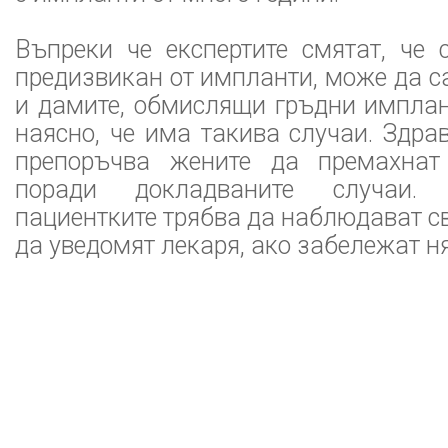
Въпреки че експертите смятат, че 
предизвикан от импланти, може да са
и дамите, обмислящи гръдни имплан
наясно, че има такива случаи. Здра
препоръчва жените да премахнат
поради докладваните случаи.
пациентките трябва да наблюдават с
да уведомят лекаря, ако забележат 