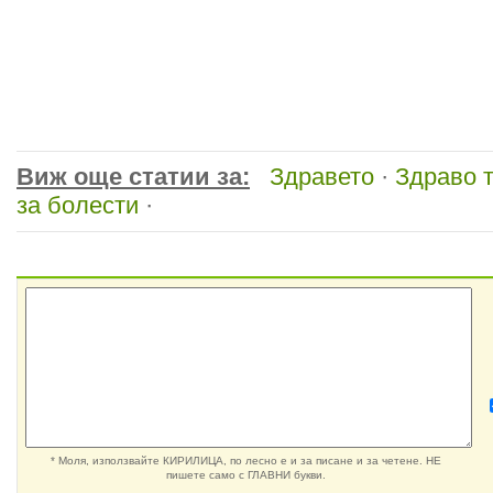
Виж още статии за:
Здравето
·
Здраво 
за болести
·
* Моля, използвайте КИРИЛИЦА, по лесно е и за писане и за четене. НЕ
пишете само с ГЛАВНИ букви.