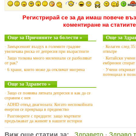
Регистрирай се за да имаш повече въ
коментиране на статиите
Още за Причините за болести »
Още за Здра
· Замърсеният въздух в големите градове
· Колаген след 35
увеличава риска от депресия при възрастните
отвътре
· Защо толкова много милениали се разболяват
· Китайски учени
от рак?
ембриони спират 
· 6 храни, които може да отключат мигрена
· Учени откриват
потенциал в позн
Още за Здравето »
· Защо се появява лятната депресия и как да се
справим с нея
· ADHD отвъд диагнозата: Когато неспокойната
енергия се превръща в предимство
· Разговорите с предците: защо мъртвите
продължават да живеят в нашите истории
Виж още статии за:
Здравето
·
Здраво 