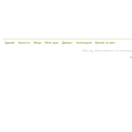
Здраве
Красота
Мода
Моят дом
Двама+
Кулинария
Време за мен
Hera.bg. Използването на матери