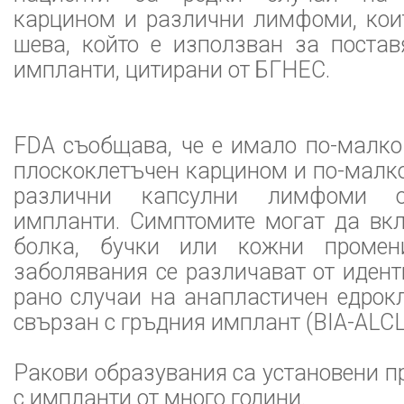
карцином и различни лимфоми, коит
шева, който е използван за постав
импланти, цитирани от БГНЕС.
FDA съобщава, че е имало по-малко
плоскоклетъчен карцином и по-малко
различни капсулни лимфоми о
импланти. Симптомите могат да вкл
болка, бучки или кожни промен
заболявания се различават от иден
рано случаи на анапластичен едрок
свързан с гръдния имплант (BIA-ALCL
Ракови образувания са установени пр
с импланти от много години.