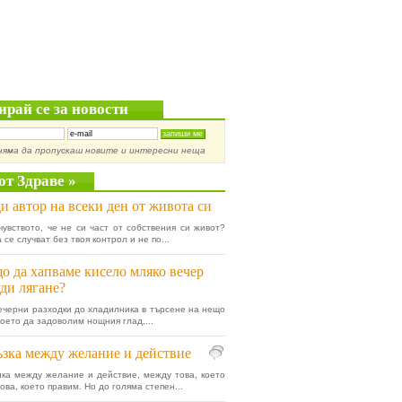
ирай се за новости
няма да пропускаш новите и интересни неща
от Здраве »
и автор на всеки ден от живота си
увството, че не си част от собствения си живот?
се случват без твоя контрол и не по...
о да хапваме кисело мляко вечер
ди лягане?
ечерни разходки до хладилника в търсене на нещо
 което да задоволим нощния глад,...
зка между желание и действие
ка между желание и действие, между това, което
ова, което правим. Но до голяма степен...