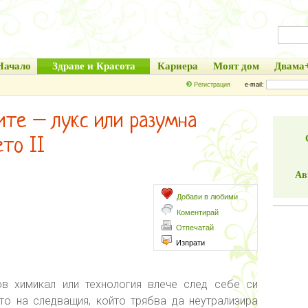
Начало
Здраве и Красота
Кариера
Моят дом
Двама
Регистрация
e-mail:
те – лукс или разумна
то II
Ав
Добави в любими
Коментирай
Отпечатай
Изпрати
ов химикал или технология влече след себе си
то на следващия, който трябва да неутрализира