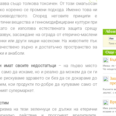
оказва също толкова токсичен. От този омагьосан
ко коренно се промени подхода. Именно това ни
роизводството. Според неговите принципи е
етични вещества и генномодифицирани култури при
като се използва естествената защита срещу
Абон
развук, засаждане на ограда от етерично-маслени
инки или други хищни насекоми. На животните пък
Така 
ачествено зърно и достатъчно пространство за
Още 
ки и анаболи.
Бъд
и имат своите недостатъци
– на първо място
Имаш ли ч
Че нещата 
 само да искаме, но и реално да можем да си ги
 не рискуваме здравето си без да се докараме до
Защ
пре
ем, кои продукти по-добре да купуваме само от
Късните в
ният супермаркет.
‚малко‘, с
Връ
естим
ризма на тези зеленчуци се дължи на етерични
Има разли
искаме и т
ериално действие и прогонват вредителите.