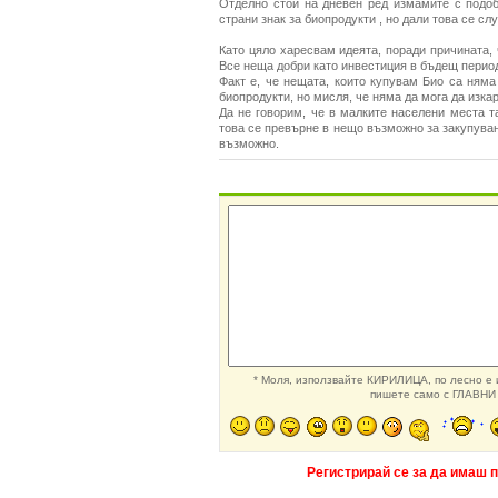
Отделно стои на дневен ред измамите с подоб
страни знак за биопродукти , но дали това се сл
Като цяло харесвам идеята, поради причината, 
Все неща добри като инвестиция в бъдещ перио
Факт е, че нещата, които купувам Био са ням
биопродукти, но мисля, че няма да мога да изка
Да не говорим, че в малките населени места т
това се превърне в нещо възможно за закупуван
възможно.
* Моля, използвайте КИРИЛИЦА, по лесно е и
пишете само с ГЛАВНИ 
Регистрирай се за да имаш 