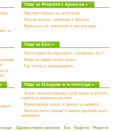
Още за Рецепти с броколи »
тоци,
· Оризови нудъли със зеленчуци
· Постна лазаня с тиквички и броколи
· Крем супа със зеленчуци и овесени ядки
мат за
Още за Еко »
· Чисто пране без препарати – възможно ли е?
 влошава
· Къщи за здравословен живот
ар
· Еко стилът в обзавеждането
лно и
вно
»
Още за Плодове и зеленчуци »
· Зелето: нискокалорична супер храна за костите,
сърцето и имунната система
· Изненадващи ползи от динята за здравето
оляват
· Яжте по-често спанак! 6 важни причини да го
направите
енчуци
·
Здравословно хранене
·
Еко
·
Кафето
·
Рецепти