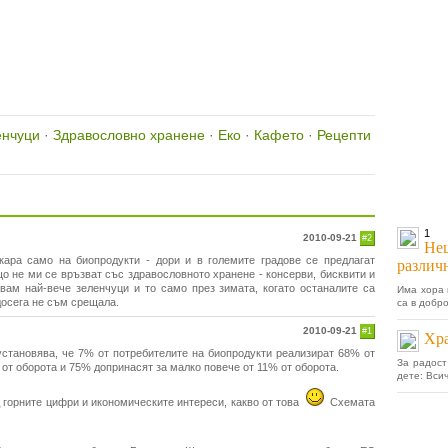
енчуци
·
Здравословно хранене
·
Еко
·
Кафето
·
Рецепти
1
2010-09-21
#2
Нещ
кара само на биопродукти - дори и в големите градове се предлагат
различ
що не ми се връзват със здравословното хранене - консерви, бисквити и
вам най-вече зеленчуци и то само през зимата, когато останалите са
Има хора 
осега не съм срещала.
са в добр
2010-09-21
#1
Хра
становява, че 7% от потребителите на биопродукти реализират 68% от
За радост
 от оборота и 75% допринасят за малко повече от 11% от оборота.
дете: Всич
 горните цифри и икономическите интереси, какво от това
Схемата