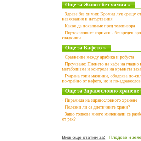
Още за Живот без химия »
· Здраве без химия: Кромид лук срещу о
навяхвания и натъртвания
· Какво да похапваме пред телевизора
· Портокаловите корички - безвреден аро
сладкиши
Още за Кафето »
· Сравнение между арабика и робуста
· Проучване: Пиенето на кафе на гладно
метаболизма и контрола на кръвната зах
· Гуарана топи мазнини, ободрява по-си
по-трайно от кафето, но и по-здравосло
Още за Здравословно хранене 
· Пирамида на здравословното хранене
· Полезни ли са диетичните храни?
· Защо толкова много милениали се разб
от рак?
Виж още статии за:
Плодове и зел