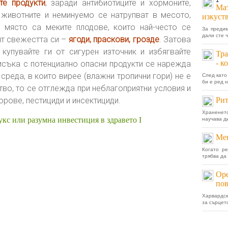
1
те продукти
, заради антибиотиците и хормоните,
Мат
 животните и неминуемо се натрупват в месото,
изкуст
 място са меките плодове, които най-често се
За предим
дали сте ч
зят свежестта си –
ягоди, праскови, грозде
. Затова
купувайте ги от сигурен източник и избягвайте
Тра
- к
писъка с потенциално опасни продукти се нарежда
 среда, в които вирее (влажни тропични гори) не е
След като
би е ред н
во, то се отглежда при неблагоприятни условия и
орове, пестициди и инсектициди.
Рит
Храненето
кс или разумна инвестиция в здравето I
научава ди
Ме
Когато р
трябва да
Оре
пов
Харвардск
за сърцет