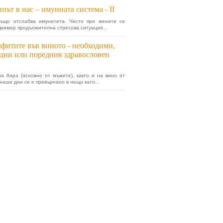
нът в нас – имунната система - II
също отслабва имунитета. Често при жените се
пример продължителна стресова ситуация...
фитите във виното - необходими,
дни или поредния здравословен
а бира (основно от мъжете), както и на вино от
 наши дни се е превърнало в нещо като...