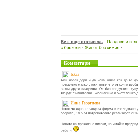
Виж още статии за:
Плодове и зел
с броколи
·
Живот без химия
·
Коментари
Iskra
Ами човек дори и да иска, няма как да го до
прекалено малко стоки, повечето от които изоб
разни други сладкиши. От био продуктите купу
твърде съмнителни. Биопилешко и биотелешко д
Инна Георгиева
Четох че една холандска фирма в изследване у
оборота , 18% от потребителите реализират 21%
Цените са прекалено високи, но имайки предвид
работи