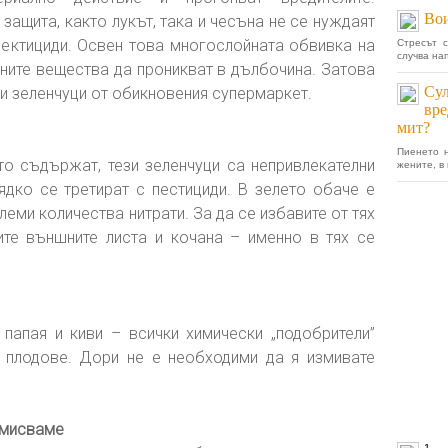
Вои
защита, както лукът, така и чесъна не се нуждаят
сектициди. Освен това многослойната обвивка на
Стресът 
случва на
дните вещества да проникват в дълбочина. Затова
Сул
и зеленчуци от обикновения супермаркет.
вре
мит?
Пиенето н
то съдържат, тези зеленчуци са непривлекателни
жените, в
ядко се третират с пестициди. В зелето обаче е
ми количества нитрати. За да се избавите от тях
те външните листа и кочана – именно в тях се
, папая и киви – всички химически „подобрители”
 плодове. Дори не е необходими да я измивате
омисваме