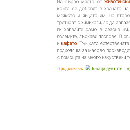
На първо място от
животински
които се добавят в храната на
млякото и яйцата им. На второ
третират с химикали, за да запа
ги хапвайте само в сезона им, 
големите, лъскави плодове. В с
и
кафето
. Тъй като естествената
подходяща за масово производст
с помощта на много изкуствени т
Продължава:
Биопродуктите – лу