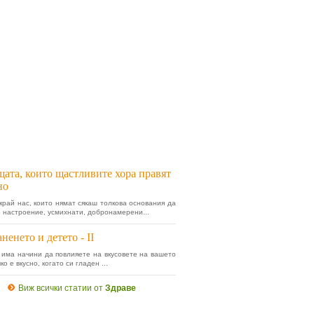
ата, които щастливите хора правят
но
край нас, които нямат сякаш толкова основания да
о настроение, усмихнати, добронамерени...
ненето и детето - II
 има начини да повлияете на вкусовете на вашето
ко е вкусно, когато си гладен ...
Виж всички статии от
Здраве