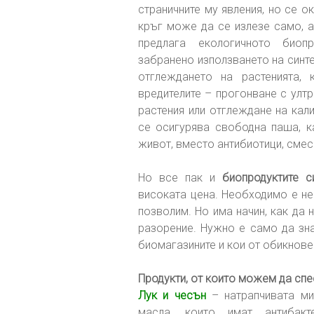
страничните му явления, но се 
кръг може да се излезе само, а
предлага екологичното биоп
забранено използването на синт
отглеждането на растенията, 
вредителите – прогонване с улт
растения или отглеждане на кал
се осигурява свободна паша, к
живот, вместо антибиотици, смес
Но все пак и
биопродуктите с
високата цена. Необходимо е не
позволим. Но има начин, как да
разорение. Нужно е само да зна
биомагазините и кои от обикнове
Продукти, от които можем да сп
Лук и чесън
– натрапчивата ми
масла, които имат антибакт