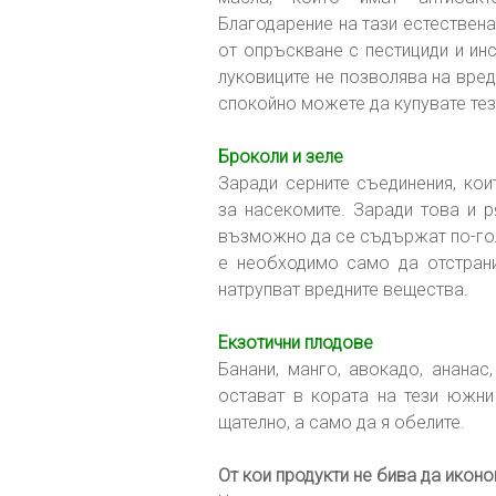
Благодарение на тази естествена 
от опръскване с пестициди и ин
луковиците не позволява на вре
спокойно можете да купувате тез
Броколи и зеле
Заради серните съединения, кои
за насекомите. Заради това и р
възможно да се съдържат по-голе
е необходимо само да отстрани
натрупват вредните вещества.
Екзотични плодове
Банани, манго, авокадо, ананас
остават в кората на тези южни
щателно, а само да я обелите.
От кои продукти не бива да икон