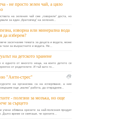
ча - не просто зелен чай, а цяло
во
ствата на зеления чай сме „говорили” доста, но
ували за един „братовчед” на зеления...
пезна, изворна или минерална вода
оя да изберем?
 вече засегнахме темата за децата и водата, може
а тази за възрастните и водата. Не...
уалът на детското хранене
 е едното от многото неща, на които детето се
ректно от родителите. И тъй като го...
ню "Aнти-стрес"
есурсите на организма са на изчерпване, а ние
 свършим още „малко” работа, да откраднем...
хите - полезни за мозъка, но още
ече за сърцето
и учени обявиха орехите за най-полезния продукт
о. Дълго време се смяташе, че орехите...