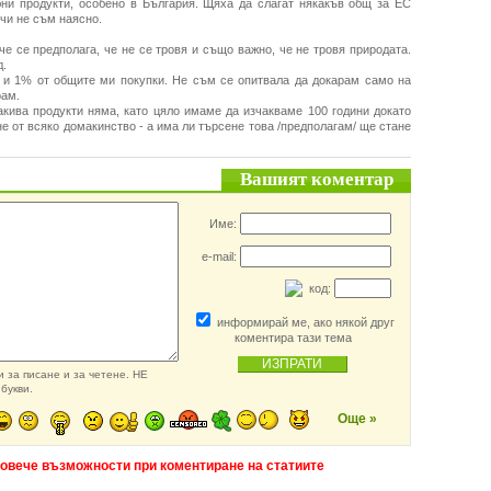
ни продукти, особено в България. Щяха да слагат някакъв общ за ЕС
учи не съм наясно.
че се предполага, че не се тровя и също важно, че не тровя природата.
д.
а и 1% от общите ми покупки. Не съм се опитвала да докарам само на
рам.
акива продукти няма, като цяло имаме да изчакваме 100 години докато
е от всяко домакинство - а има ли търсене това /предполагам/ ще стане
Вашият коментар
Име:
e-mail:
код:
информирай ме, ако някой друг
коментира тази тема
 за писане и за четене. НЕ
букви.
Още »
повече възможности при коментиране на статиите