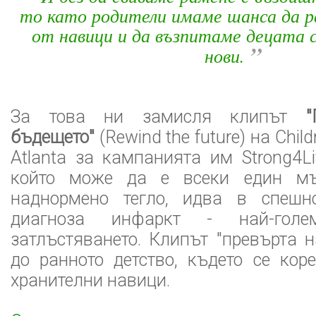
то като родители имаме шанса да р
от навици и да възпитаме децата с
”
нови.
За това ни замисля клипът
"
бъдещето"
(Rewind the future) на Child
Atlanta за кампанията им Strong4Li
който може да е всеки един м
наднормено тегло, идва в спешн
диагноза инфаркт - най-гол
затлъстяването. Клипът "превърта 
до ранното детство, където се кор
хранителни навици.