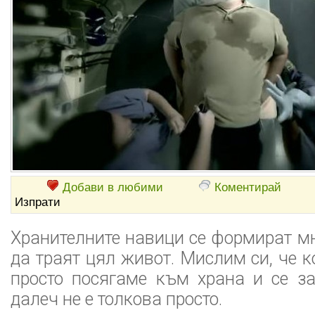
Добави в любими
Коментирай
Изпрати
Хранителните навици се формират мн
да траят цял живот. Мислим си, че к
просто посягаме към храна и се з
далеч не е толкова просто.