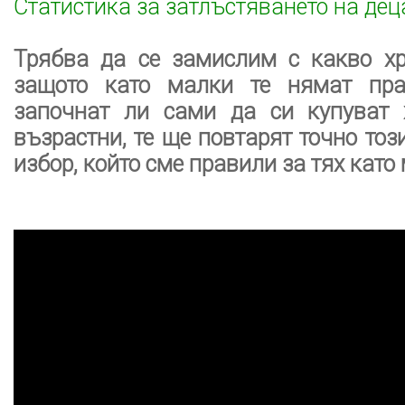
Статистика за затлъстяването на дец
Трябва да се замислим с какво хр
защото като малки те нямат пра
започнат ли сами да си купуват 
възрастни, те ще повтарят точно то
избор, който сме правили за тях като