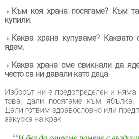
Към коя храна посягаме? Към таз
купили.
Каква храна купуваме? Каквато 
ядем.
Каква храна сме свикнали да яде
често са ни давали като деца.
Изборът ни е предопределен и няма
това, дали посягаме към ябълка,
Дали готвим здравословно или пред
закуска на крак.
“
И без да свиваме рамене с въздишка