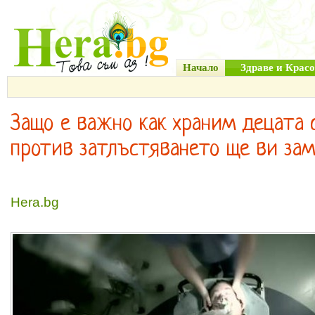
Начало
Здраве и Красо
Защо е важно как храним децата 
против затлъстяването ще ви за
Hera.bg