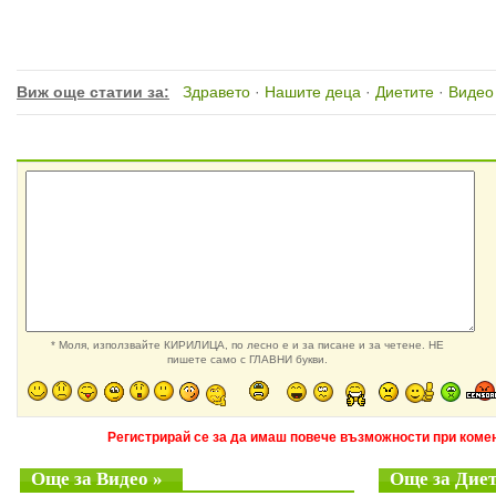
Виж още статии за:
Здравето
·
Нашите деца
·
Диетите
·
Видео
* Моля, използвайте КИРИЛИЦА, по лесно е и за писане и за четене. НЕ
пишете само с ГЛАВНИ букви.
Регистрирай се за да имаш повече възможности при комен
Още за Видео »
Още за Диет