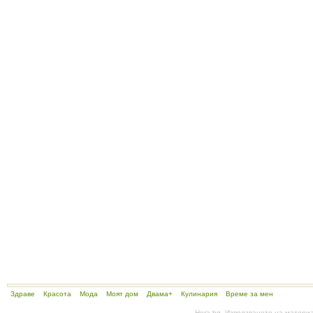
Здраве
Красота
Мода
Моят дом
Двама+
Кулинария
Време за мен
Hera.bg. Използването на матери