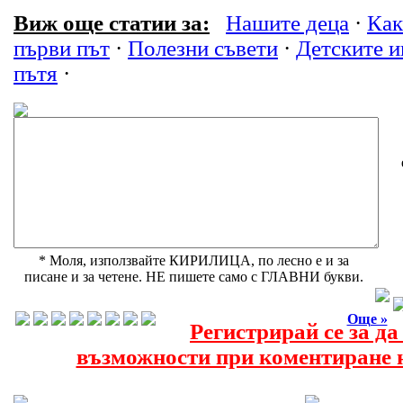
Виж още статии за:
Нашите деца
·
Как 
първи път
·
Полезни съвети
·
Детските и
пътя
·
* Моля, използвайте КИРИЛИЦА, по лесно е и за
писане и за четене. НЕ пишете само с ГЛАВНИ букви.
Още »
Регистрирай се за д
възможности при коментиране н
Още за Деца на пътя »
Още за Детскит