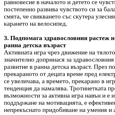
равновесие в началото и детето се чувст
постепенно развива чувството си за бал
смята, че свикването със скутера улесн
карането на велосипед.
3. Подпомага здравословния растеж и
ранна детска възраст
Активната игра чрез движение на тялото
значително допринася за здравословния
развитие в ранна детска възраст. През п
прекараното от децата време пред елек
се увеличава, а времето, прекарано в иг
тенденция да намалява. Тротинетката п
възможности за активна игра навън и е 
поддържане на мотивацията, е ефективен
непрекъснато придобиване на умения и 