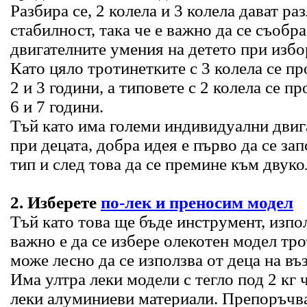
Разбира се, 2 колела и 3 колела дават ра
стабилност, така че е важно да се съобра
двигателните умения на детето при избо
Като цяло тротинетките с 3 колела се пр
2 и 3 години, а типовете с 2 колела се пр
6 и 7 години.
Тъй като има големи индивидуални двиг
при децата, добра идея е първо да се за
тип и след това да се премине към двуко
2. Изберете
по-лек и преносим модел
Тъй като това ще бъде инструмент, изпол
важно е да се избере олекотен модел тро
може лесно да се използва от деца на въз
Има ултра леки модели с тегло под 2 кг 
леки алуминиеви материали. Препоръчва