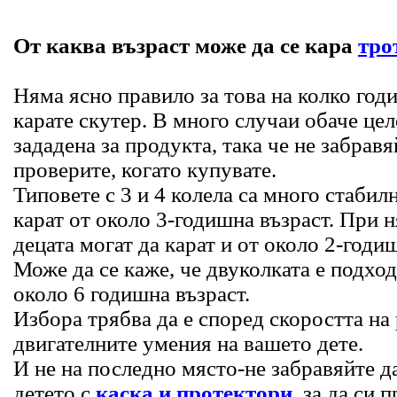
От каква възраст може да се кара
тро
Няма ясно правило за това на колко год
карате скутер. В много случаи обаче цел
зададена за продукта, така че не забравя
проверите, когато купувате.
Типовете с 3 и 4 колела са много стабилн
карат от около 3-годишна възраст. При 
децата могат да карат и от около 2-годиш
Може да се каже, че двуколката е подход
около 6 годишна възраст.
Избора трябва да е според скоростта на
двигателните умения на вашето дете.
И не на последно място-не забравяйте д
детето с
каска и протектори
, за да си 