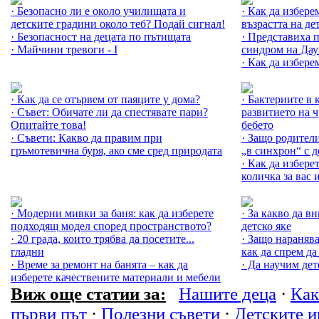
· Безопасно ли е около училищата и
· Как да избер
детските градини около теб? Подай сигнал!
възрастта на де
· Безопасност на децата по пътищата
· Представиха 
· Майчини тревоги - I
синдром на Да
· Как да избере
Още за Полезни съвети »
Още за Мама за
· Как да се отървем от паяците у дома?
· Бактериите в 
· Съвет: Обичате ли да спестявате пари?
развитието на 
Опитайте това!
бебето
· Съвети: Какво да правим при
· Защо родители
гръмотевична буря, ако сме сред природата
„в синхрон“ с д
· Как да избер
количка за вас 
Още за Как да... »
Още за Нашите 
· Модерни мивки за баня: как да изберете
· За какво да в
подходящ модел според пространството?
детско яке
· 20 града, които трябва да посетите...
· Защо нараняв
гладни
как да спрем да
· Време за ремонт на банята – как да
· Да научим дет
изберете качествените материали и мебели
Виж още статии за:
Нашите деца
·
Как 
първи път
·
Полезни съвети
·
Детските и