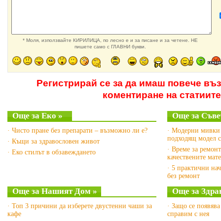
* Моля, използвайте КИРИЛИЦА, по лесно е и за писане и за четене. НЕ
пишете само с ГЛАВНИ букви.
Регистрирай се за да имаш повече въ
коментиране на статиите
Още за Еко »
Още за Съве
· Чисто пране без препарати – възможно ли е?
· Модерни мивки з
подходящ модел с
· Къщи за здравословен живот
· Време за ремонт
· Еко стилът в обзавеждането
качествените мат
· 5 практични на
без ремонт
Още за Нашият Дом »
Още за Здра
· Топ 3 причини да изберете двустенни чаши за
· Защо се появява
кафе
справим с нея