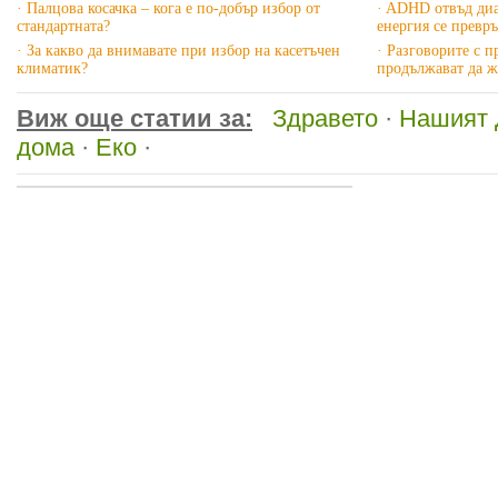
· Палцова косачка – кога е по-добър избор от
· ADHD отвъд диа
стандартната?
енергия се превр
· За какво да внимавате при избор на касетъчен
· Разговорите с 
климатик?
продължават да ж
Виж още статии за:
Здравето
·
Нашият
дома
·
Еко
·