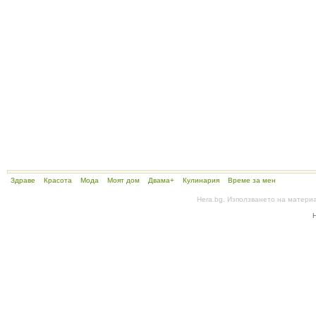
Здраве
Красота
Мода
Моят дом
Двама+
Кулинария
Време за мен
Hera.bg. Използването на матери