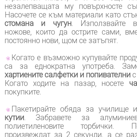
незалепващата му повърхносте съ
Насочете се към материали като стъ
стомана и чугун
. Използвайте в
ножове, които да острите сами, вм
постоянно нови, щом се затъпят.
Когато е възможно купувайте проду
са за еднократна употреба. Зам
хартиените салфетки и попивателни
с
Когато ходите на пазар, носете
ч
покупките.
Пакетирайте обяда за училище 
кутии
. Забравете за алумини
полиетиленовите торбички. 
произвеждат за 2 секунди, а се ра