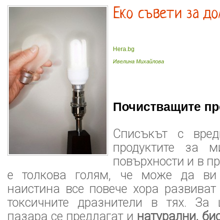
Еко съвети за до
Hera.bg
Ивелина Михайлова
Почистващите пр
Списъкът с вре
продуктите за м
повърхности и в пр
е толкова голям, че може да ви
наистина все повече хора развиват
токсичните дразнители в тях. За
пазара се предлагат и
натурални, би