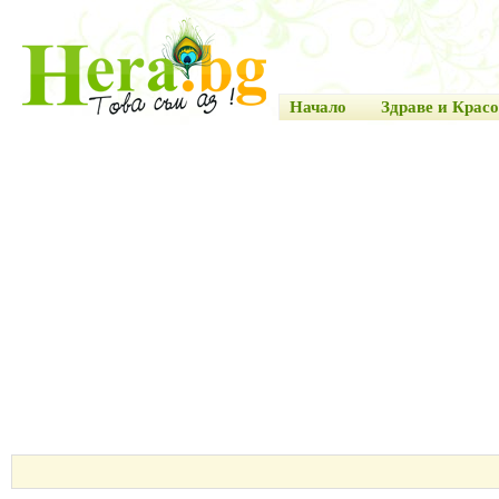
Начало
Здраве и Красо