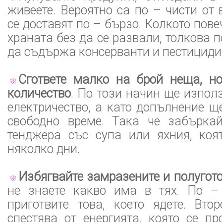
живеете. Вероятно са по – чисти от 
се доставят по – бързо. Колкото пов
храната без да се развали, толкова п
да съдържа консерванти и пестициди
Сгответе малко на брой неща, н
количество
. По този начин ще изпол
електричество, а като допълнение щ
свободно време. Така че забърка
тенджера със супа или яхния, коя
няколко дни.
Избягвайте замразените и полугот
не знаете какво има в тях. По –
приготвите това, което ядете. Вто
спестява от енергията, която се п