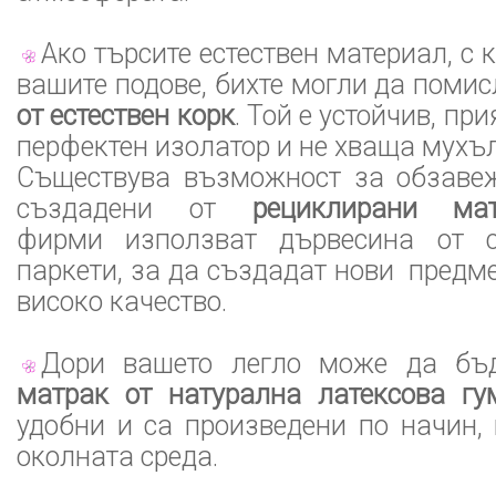
Ако търсите естествен материал, с 
вашите подове, бихте могли да поми
от естествен корк
. Той е устойчив, пр
перфектен изолатор и не хваща мухъл
Съществува възможност за обзаве
създадени от
рециклирани мат
фирми използват дървесина от 
паркети, за да създадат нови предме
високо качество.
Дори вашето легло може да бъд
матрак от натурална латексова гу
удобни и са произведени по начин,
околната среда.