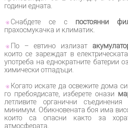
години едната.
Снабдете се с
постоянни фи
прахосмукачка и климатик.
По – евтино излизат
акумулато
които се зареждат в електрическат
употреба на еднократните батерии о
химически отпадъци.
Когато искате да освежите дома си
го пребоядисате, изберете онази
ма
летливите органични съединения
минимум. Обикновената боя има вис
които са опасни както за хора
атмосферата.