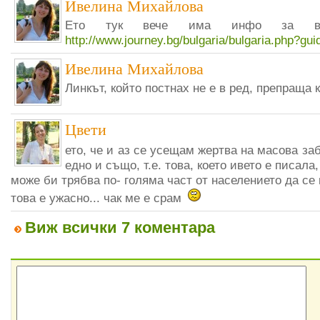
Ивелина Михайлова
Ето тук вече има инфо за во
http://www.journey.bg/bulgaria/bulgaria.php?gu
Ивелина Михайлова
Линкът, който постнах не е в ред, препраща 
Цвети
ето, че и аз се усещам жертва на масова з
едно и също, т.е. това, което ивето е писал
може би трябва по- голяма част от населението да се
това е ужасно... чак ме е срам
Виж всички 7 коментара