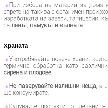
При избора на материи за дома и
спрете на такива с органичен произх
изработката на завеси, тапицерии, к
са
ленът, памукът и вълната
.
Храната
Употребявайте повече храни, коит
термична обработка като различн
сирена и плодове.
Не пазарувайте излишни неща
, а 
ще консумирате.
Купувайте продукти, отгледани в