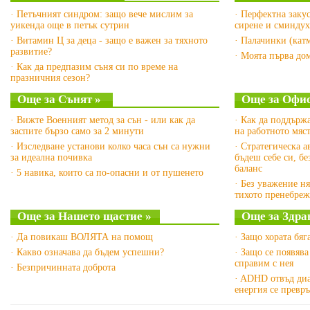
· Петъчният синдром: защо вече мислим за
· Перфектна заку
уикенда още в петък сутрин
сирене и сминдух
· Витамин Ц за деца - защо е важен за тяхното
· Палачинки (катм
развитие?
· Моята първа до
· Как да предпазим съня си по време на
празничния сезон?
Още за Сънят »
Още за Офис
· Вижте Военният метод за сън - или как да
· Как да поддърж
заспите бързо само за 2 минути
на работното мяс
· Изследване установи колко часа сън са нужни
· Стратегическа а
за идеална почивка
бъдеш себе си, б
баланс
· 5 навика, които са по-опасни и от пушенето
· Без уважение ня
тихото пренебреж
Още за Нашето щастие »
Още за Здрав
· Да повикаш ВОЛЯТА на помощ
· Защо хората бяг
· Какво означава да бъдем успешни?
· Защо се появява
справим с нея
· Безпричинната доброта
· ADHD отвъд диа
енергия се превр