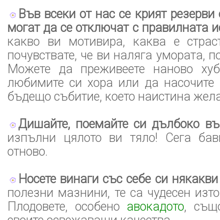
Във всеки от нас се крият резерви 
могат да се отключат с правилната и
какво ви мотивира, каква е страс
почувствате, че ви наляга умората, п
Можете да преживеете наново хуб
любимите си хора или да насочите
бъдещо събитие, което наистина желае
Дишайте, поемайте си дълбоко въ
изпълни цялото ви тяло! Сега ба
отново.
Носете винаги със себе си някакви
полезни мазнини, те са чудесен изто
Плодовете, особено
авокадото
, същ