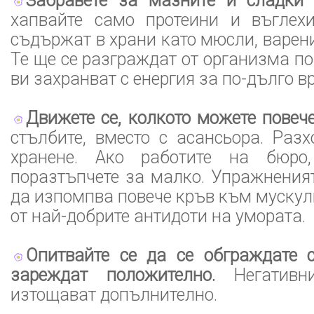
Забравете за мазните и сладки 
хапвайте само протеини и въглехи
съдържат в храни като мюсли, варени
Те ще се разграждат от организма по
ви захранват с енергия за по-дълго в
Движете се, колкото можете повече
стълбите, вместо с асансьора. Раз
хранене. Ако работите на бюро
поразтъпчете за малко. Упражнения
да изпомпва повече кръв към мускули
от най-добрите антидоти на умората.
Опитвайте се да се обграждате с
зареждат положително.
Негативн
изтощават допълнително.