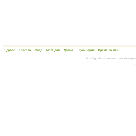
Здраве
Красота
Мода
Моят дом
Двама+
Кулинария
Време за мен
Hera.bg. Използването на матери