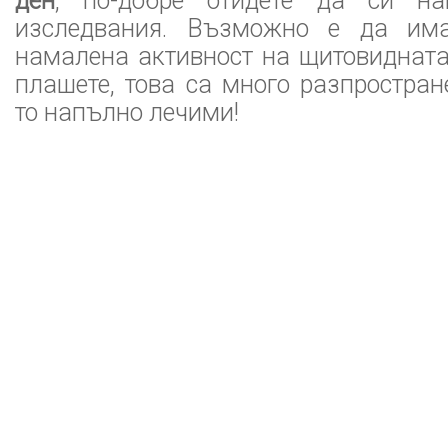
ден
, по-добре отидете да си на
изследвания. Възможно е да им
намалена активност на щитовидната
плашете, това са много разпростран
то напълно лечими!