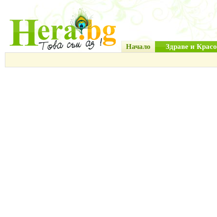
Начало
Здраве и Красо