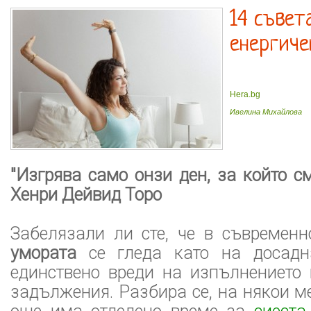
14 съвета
енергиче
Hera.bg
Ивелина Михайлова
"Изгрява само онзи ден, за който см
Хенри Дейвид Торо
Забелязали ли сте, че в съвременн
умората
се гледа като на досадна
единствено вреди на изпълнението 
задължения. Разбира се, на някои ме