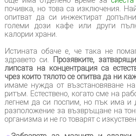
още има отделено време за
сиеста
почивка, но това са изключения. Най
опитват да си инжектират допълни
големи дози кафе или други пъл
калории храни.
Истината обаче е, че така не пома
здравето си.
Прозявките, затварящи
липсата на концентрация са естест
чрез които тялото се опитва да ни ка
имаме нужда от възстановяване на
ритъм. Естествено, когато сме на ра
легнем да си поспим, но пък има и 
разположение за възвръщане на тон
организма и не го товарят с изкустве