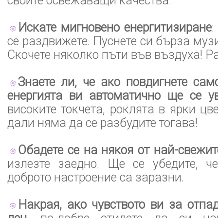
своите освежаващи качества.
Искате мигновено енергитизиране
:
се раздвижете. Пуснете си бърза муз
Скочете няколко пъти във въздуха! Ра
Знаете ли, че ако повдигнете сам
енергията ви автоматично ще се у
високите токчета, роклята в ярки цв
дали няма да се разбудите тогава!
Обадете се на някоя от най-свежит
излезте заедно. Ще се убедите, ч
доброто настроение са заразни.
Накрая, ако чувството ви за отпа