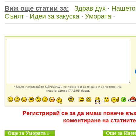
Виж още статии за:
Здрав дух
·
Нашето
Сънят
·
Идеи за закуска
·
Умората
·
* Моля, използвайте КИРИЛИЦА, по лесно е и за писане и за четене. НЕ
пишете само с ГЛАВНИ букви.
Регистрирай се за да имаш повече въ
коментиране на статиите
Още за Умората »
Още за Идеи 