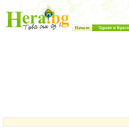
Начало
Здраве и Красо