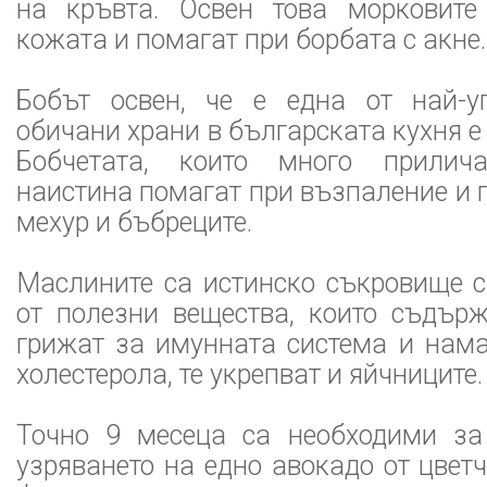
на кръвта. Освен това морковите
кожата и помагат при борбата с акне.
Бобът освен, че е една от най-у
обичани храни в българската кухня е
Бобчетата, които много прилич
наистина помагат при възпаление и 
мехур и бъбреците.
Маслините са истинско съкровище с
от полезни вещества, които съдърж
грижат за имунната система и нама
холестерола, те укрепват и яйчниците.
Точно 9 месеца са необходими за
узряването на едно авокадо от цветч