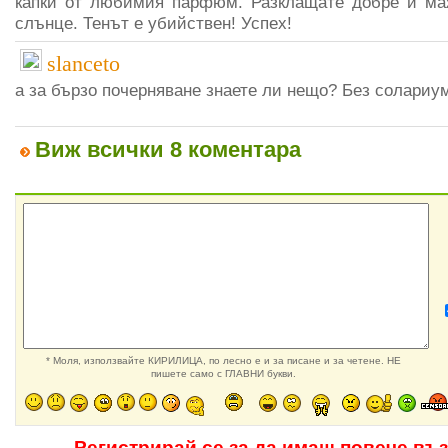
капки от любимия парфюм. Разклащате добре и маж
слънце. Тенът е убийствен! Успех!
slanceto
а за бързо почерняване знаете ли нещо? Без солариу
Виж всички 8 коментара
* Моля, използвайте КИРИЛИЦА, по лесно е и за писане и за четене. НЕ
пишете само с ГЛАВНИ букви.
Регистрирай се за да имаш повече въ