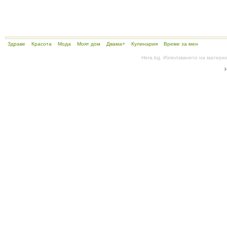
Здраве
Красота
Мода
Моят дом
Двама+
Кулинария
Време за мен
Hera.bg. Използването на матери