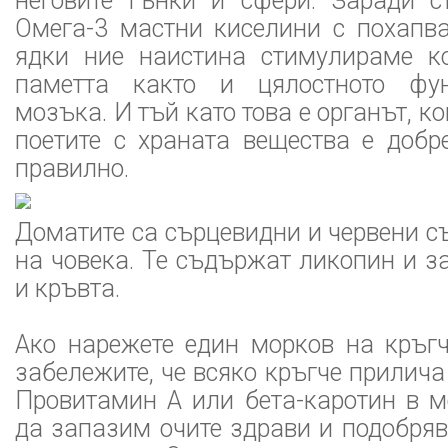
неговите гънки и сфери. Заради 
Омега-3 мастни киселини с похапва
ядки ние наистина стимулираме к
паметта както и цялостното фу
мозъка. И тъй като това е органът, к
поетите с храната вещества е добр
правилно.
Доматите са сърцевидни и червени с
на човека. Те съдържат ликопин и з
и кръвта.
Ако нарежете един морков на кръг
забележите, че всяко кръгче прилича 
Провитамин А или бета-каротин в м
да запазим очите здрави и подобря