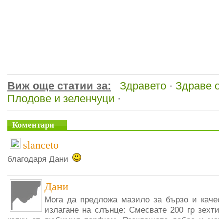
Виж още статии за:
Здравето
·
Здраве 
Плодове и зеленчуци
·
Коментари
slanceto
благодаря Дани
Дани
Мога да предложа мазило за бързо и каче
излагане на слънце: Смесвате 200 гр зехти