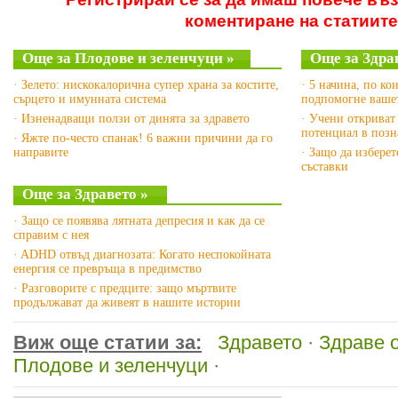
коментиране на статиите
Още за Плодове и зеленчуци »
Още за Здра
· Зелето: нискокалорична супер храна за костите,
· 5 начина, по ко
сърцето и имунната система
подпомогне вашет
· Изненадващи ползи от динята за здравето
· Учени откриват
потенциал в позн
· Яжте по-често спанак! 6 важни причини да го
направите
· Защо да изберет
съставки
Още за Здравето »
· Защо се появява лятната депресия и как да се
справим с нея
· ADHD отвъд диагнозата: Когато неспокойната
енергия се превръща в предимство
· Разговорите с предците: защо мъртвите
продължават да живеят в нашите истории
Виж още статии за:
Здравето
·
Здраве 
Плодове и зеленчуци
·