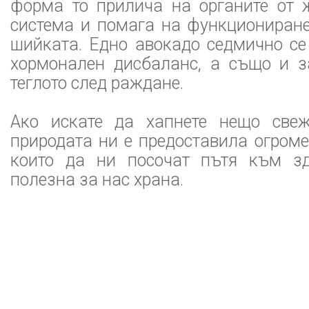
форма то прилича на органите от 
система и помага на функциониране
шийката. Едно авокадо седмично се
хормонален дисбаланс, а също и з
теглото след раждане.
Ако искате да хапнете нещо свеж
природата ни е предоставила огроме
които да ни посочат пътя към зд
полезна за нас храна.