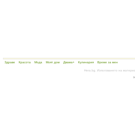
Здраве
Красота
Мода
Моят дом
Двама+
Кулинария
Време за мен
Hera.bg. Използването на матери