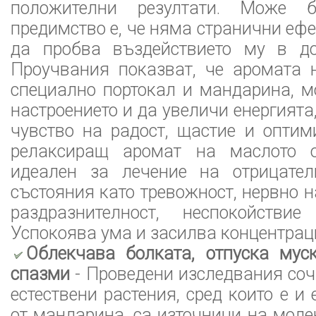
положителни резултати. Може б
предимство е, че няма странични еф
да пробва въздействието му в д
Проучвания показват, че аромата 
специално портокал и мандарина, м
настроението и да увеличи енергият
чувство на радост, щастие и опти
релаксиращ аромат на маслото 
идеален за лечение на отрицате
състояния като тревожност, нервно н
раздразнителност, неспокойстви
Успокоява ума и засилва концентрац
Облекчава болката, отпуска мус
спазми
- Проведени изследвания соча
естествени растения, сред които е и
от мандарина, са източници на моле