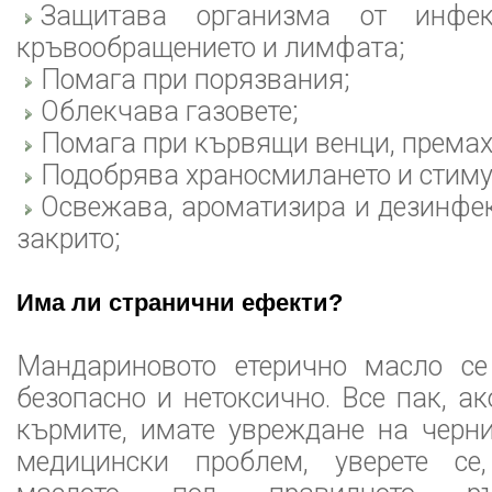
Защитава организма от инфек
кръвообращението и лимфата;
Помага при порязвания;
Облекчава газовете;
Помага при кървящи венци, премах
Подобрява храносмилането и стиму
Освежава, ароматизира и дезинфе
закрито;
Има ли странични ефекти?
Мандариновото етерично масло се
безопасно и нетоксично. Все пак, а
кърмите, имате увреждане на черн
медицински проблем, уверете се