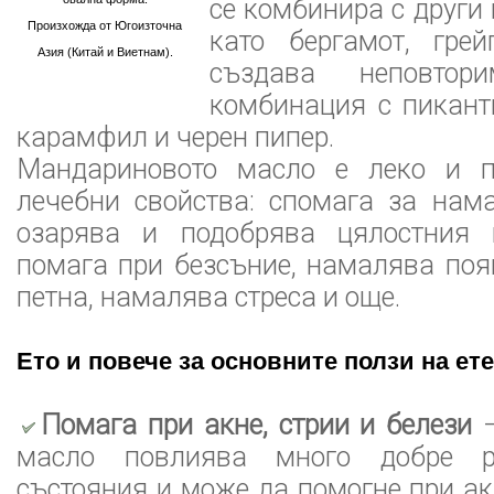
се комбинира с други
Произхожда от Югоизточна
като бергамот, гре
Азия (Китай и Виетнам).
създава неповто
комбинация с пикант
карамфил и черен пипер.
Мандариновото масло е леко и п
лечебни свойства: спомага за нам
озарява и подобрява цялостния 
помага при безсъние, намалява поя
петна, намалява стреса и още.
Ето и повече за основните ползи на ет
Помага при акне, стрии и белези
–
масло повлиява много добре р
състояния и може да помогне при акн