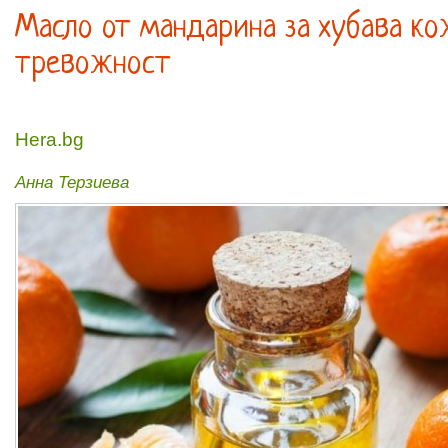
Масло от мандарина за хубава ко
тревожност
Hera.bg
Анна Терзиева