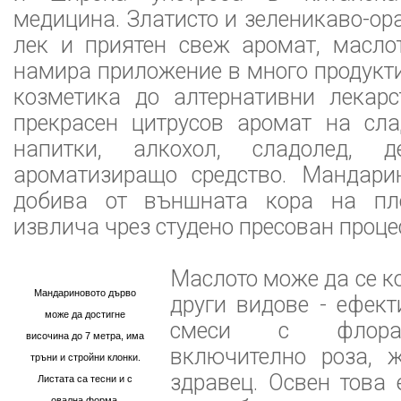
медицина. Златисто и зеленикаво-ор
лек и приятен свеж аромат, масло
намира приложение в много продукти
козметика до алтернативни лекарс
прекрасен цитрусов аромат на сла
напитки, алкохол, сладолед, д
ароматизиращо средство. Мандари
добива от външната кора на пло
извлича чрез студено пресован проце
Маслото може да се к
Мандариновото дърво
други видове - ефект
може да достигне
смеси с флорал
височина до 7 метра, има
включително роза, 
тръни и стройни клонки.
здравец. Освен това 
Листата са тесни и с
овална форма.