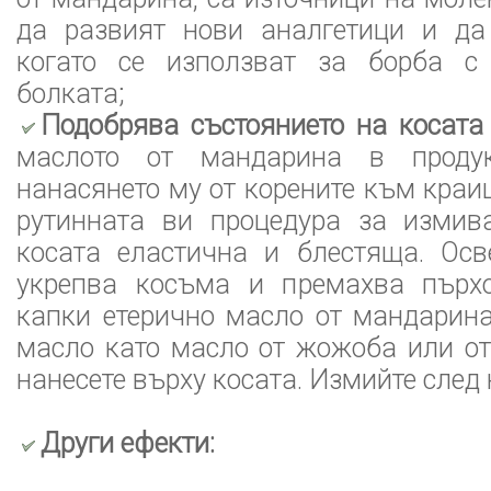
да развият нови аналгетици и да 
когато се използват за борба с
болката;
Подобрява състоянието на косата
маслото от мандарина в проду
нанасянето му от корените към краи
рутинната ви процедура за измив
косата еластична и блестяща. Осв
укрепва косъма и премахва пърхо
капки етерично масло от мандарина 
масло като масло от жожоба или о
нанесете върху косата. Измийте след 
Други ефекти: