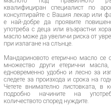
маслото под правилното ръ
квалифициран специалист по аро
консултирайте с Вашия лекар или ф
е най-добре да проявите повише
употреба с деца или възрастни хор
масло може да увеличи риска от увр
при излагане на слънце.
Мандариновото етерично масло се 
множество други етерични масла,
едновременно удобно и лесно за из
следете за произхода и срока на год
Четете внимателно листовката, в 
подробно начините на употр
количеството според нуждите.