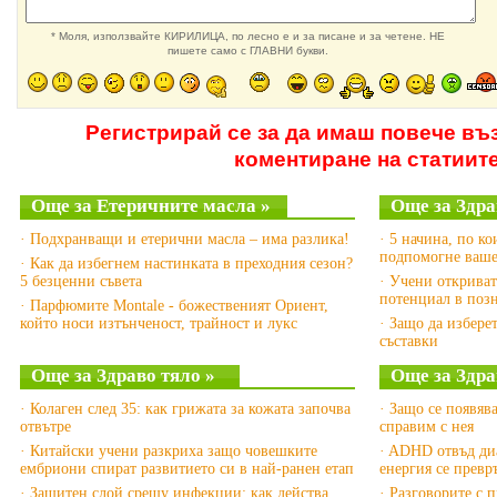
* Моля, използвайте КИРИЛИЦА, по лесно е и за писане и за четене. НЕ
пишете само с ГЛАВНИ букви.
Регистрирай се за да имаш повече въ
коментиране на статиит
Още за Етеричните масла »
Още за Здра
· Подхранващи и етерични масла – има разлика!
· 5 начина, по ко
подпомогне ваше
· Как да избегнем настинката в преходния сезон?
5 безценни съвета
· Учени открива
потенциал в позн
· Парфюмите Montale - божественият Ориент,
който носи изтънченост, трайност и лукс
· Защо да избере
съставки
Още за Здраво тяло »
Още за Здра
· Колаген след 35: как грижата за кожата започва
· Защо се появява
отвътре
справим с нея
· Китайски учени разкриха защо човешките
· ADHD отвъд диа
ембриони спират развитието си в най-ранен етап
енергия се превр
· Защитен слой срещу инфекции: как действа
· Разговорите с 