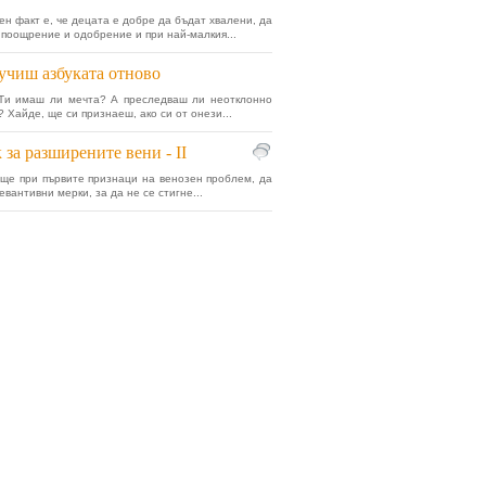
ен факт е, че децата е добре да бъдат хвалени, да
 поощрение и одобрение и при най-малкия...
учиш азбуката отново
 Ти имаш ли мечта? А преследваш ли неотклонно
 Хайде, ще си признаеш, ако си от онези...
 за разширените вени - II
ще при първите признаци на венозен проблем, да
вантивни мерки, за да не се стигне...