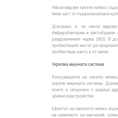
Някои видове кисело мляко съдъ
били част от първоначалната кул
Доказано е, че някои видове 
бифидобактерии и лактобацили, 
раздразнените черва (IBS). В д
пробиотиците могат да предпазят
пробиотици, както и от запек.
Укрепва имунната система
Консумацията на кисело мляк
укрепи имунната система. Доказ
което е свързано с редица здр
чревни разстройства.
Ефектът на киселото мляко върх
на наличието на магнезий, селе