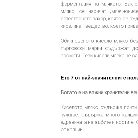
ферментация на млякото. Бакте
мляко, се наричат „млечнокис
естествената захар, която се с
киселина - вещество, което прида
Обикновеното кисело мляко без 
търговски марки съдържат доп
аромати. Тези кисели млека не с
Ето 7 от най-значителните пол
Богато е на важни хранителни в
Киселото мляко съдържа почти в
нуждае. Съдържа много калций 
здравината на зъбите и костите.
от калций.