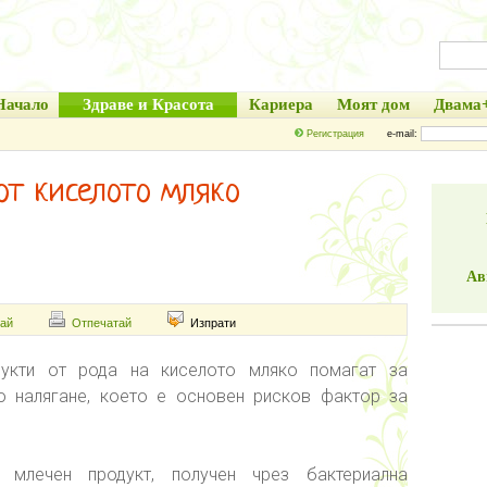
Начало
Здраве и Красота
Кариера
Моят дом
Двама
Регистрация
e-mail:
от киселото мляко
Ав
ай
Отпечатай
Изпрати
дукти от рода на киселото мляко помагат за
о налягане, което е основен рисков фактор за
 млечен продукт, получен чрез бактериална