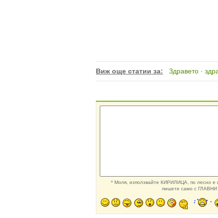
Виж още статии за:
Здравето
·
здр
* Моля, използвайте КИРИЛИЦА, по лесно е и
пишете само с ГЛАВНИ 