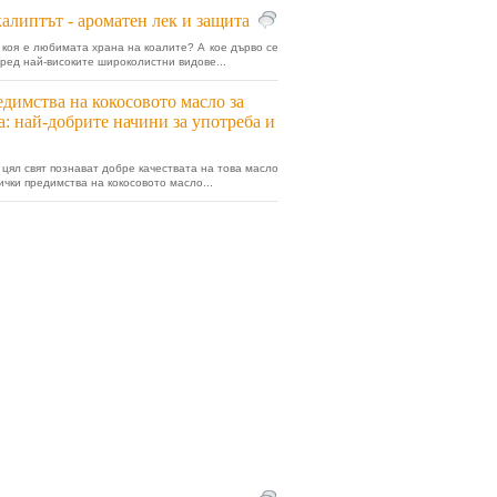
алиптът - ароматен лек и защита
 коя е любимата храна на коалите? А кое дърво се
ред най-високите широколистни видове...
димства на кокосовото масло за
а: най-добрите начини за употреба и
 цял свят познават добре качествата на това масло
ички предимства на кокосовото масло...