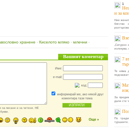
1
Нещ
и за ко
Ние женит
бягство
разтърсващ
Взе
авословно хранене
·
Киселото мляко
·
млечни
·
„Сигурно 
излекува, 
Вашият коментар
7 в
тър
Име:
Те няма 
подскажат 
e-mail:
Мат
код:
изк
информирай ме, ако някой друг
За предим
коментира тази тема
дали сте ч
 за писане и за четене. НЕ
Пол
букви.
По тради
Още »
туршиите. 