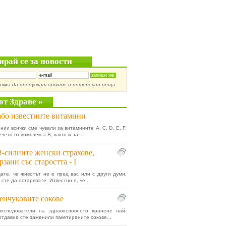
ирай се за новости
няма да пропускаш новите и интересни неща
от Здраве »
бо известните витамини
нии всички сме чували за витамините A, C, D, E, F,
ечето от комплекса В, както и за...
-силните женски страхове,
рзани със старостта - I
ате, че животът не е пред вас или с други думи,
сте да остарявате. Известно е, че...
енчуковите сокове
последователи на здравословното хранене най-
отдавна сте заменили пакетираните сокове...