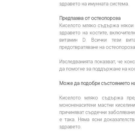
здравето на имунната система.
Предпазва от остеопороза
Киселото мляко съдържа някои 
здравето на костите, включителн
витамин D. Всички тези ви
предотвратяване на остеопороза
Изследванията показват, че кон
да помогне за поддържане на кос
Може да подобри състоянието н
Киселото мляко съдържа пред
мононенаситени мастни киселини
причиняват сърдечни заболявания
е така. Няма ясни доказателств
здравето.