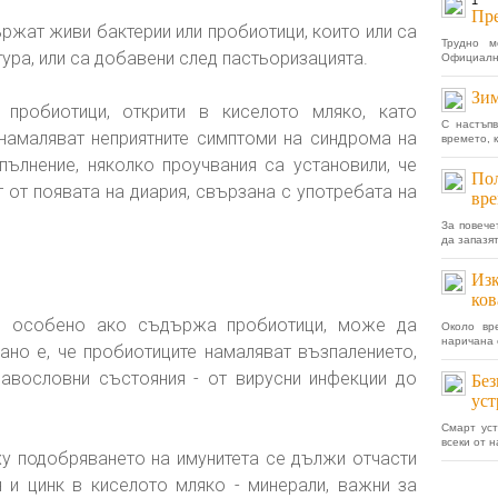
1
Пре
ржат живи бактерии или пробиотици, които или са
Трудно м
тура, или са добавени след пастьоризацията.
Официално
Зим
пробиотици, открити в киселото мляко, като
С настъп
намаляват неприятните симптоми на синдрома на
времето, к
опълнение, няколко проучвания са установили, че
Пол
 от появата на диария, свързана с употребата на
вре
За повече
да запазя
Изк
ков
о, особено ако съдържа пробиотици, може да
Около вр
наричана 
ано е, че пробиотиците намаляват възпалението,
авословни състояния - от вирусни инфекции до
Без
уст
Смарт ус
всеки от н
у подобряването на имунитета се дължи отчасти
н и цинк в киселото мляко - минерали, важни за