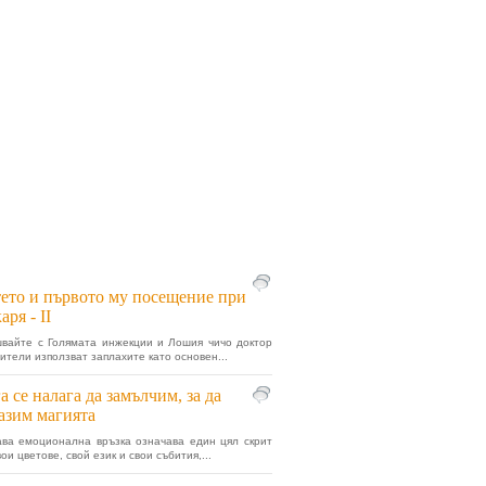
ето и първото му посещение при
аря - II
вайте с Голямата инжекции и Лошия чичо доктор
ители използват заплахите като основен...
а се налага да замълчим, за да
азим магията
ва емоционална връзка означава един цял скрит
вои цветове, свой език и свои събития,...