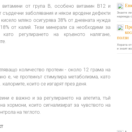
Евк
 витамини от група В, особено витамин В12 и
т сърдечни заболявания и някои вродени дефекти
Знаете ли
нарежда с
 кисело мляко осигурява 38% от дневната нужда
18% от калий. Тези минерали са необходими за
Пре
кос
, като регулирането на кръвното налягане,
ползи
те.
Хората от
и знаят вс
ляващо количество протеин - около 12 грама на
но е, че протеинът стимулира метаболизма, като
. калориите, които се изгарят през деня.
ини е важно и за регулирането на апетита, тъй
на хормони, които сигнализират за чувството на
онтрола на теглото.
кт