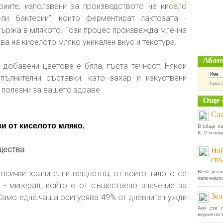
риите, използвани за производството на кисело
ели бактерии“, които ферментират лактозата -
ъдържа в млякото. Този процес произвежда млечна
ва на киселото мляко уникален вкус и текстура.
Абон
добавени цветове е бяла, гъста течност. Някои
ълнителни съставки, като захар и изкуствени
Така 
а полезни за вашето здраве.
Още 
Сла
зи от киселото мляко.
В общи ли
K, P и пов
ещества
Най
свъ
сички хранителни вещества, от които тялото се
Вече усещ
започнали 
- минерал, който е от съществено значение за
Зел
 Само една чаша осигурява 49% от дневните нужди
Ако сте 
вероятно 