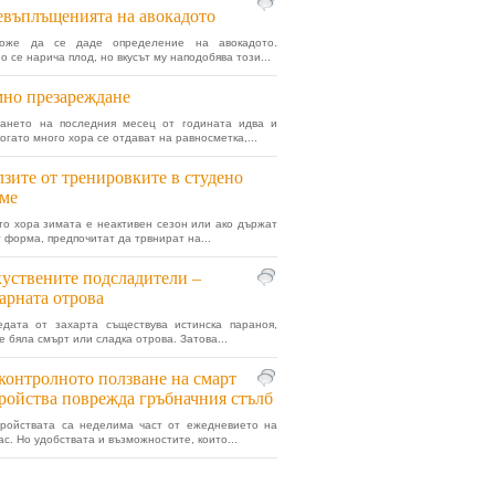
въплъщенията на авокадото
оже да се даде определение на авокадото.
 се нарича плод, но вкусът му наподобява този...
но презареждане
ването на последния месец от годината идва и
огато много хора се отдават на равносметка,...
зите от тренировките в студено
ме
то хора зимата е неактивен сезон или ако държат
т форма, предпочитат да трвнират на...
уствените подсладители –
арната отрова
едата от захарта съществува истинска параноя,
е бяла смърт или сладка отрова. Затова...
контролното ползване на смарт
ройства поврежда гръбначния стълб
тройствата са неделима част от ежедневието на
ас. Но удобствата и възможностите, които...