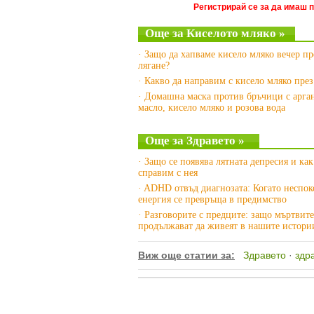
Регистрирай се за да имаш 
Още за Киселото мляко »
· Защо да хапваме кисело мляко вечер п
лягане?
· Какво да направим с кисело мляко през
· Домашна маска против бръчици с арга
масло, кисело мляко и розова вода
Още за Здравето »
· Защо се появява лятната депресия и как
справим с нея
· ADHD отвъд диагнозата: Когато неспок
енергия се превръща в предимство
· Разговорите с предците: защо мъртвите
продължават да живеят в нашите истори
Виж още статии за:
Здравето
·
здр