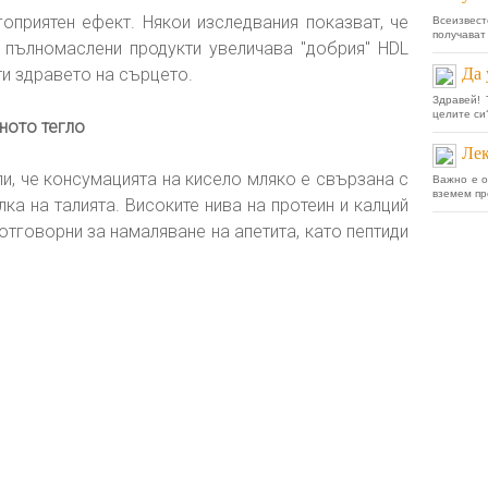
оприятен ефект. Някои изследвания показват, че
Всеизвест
получават
 пълномаслени продукти увеличава "добрия" HDL
и здравето на сърцето.
Да 
Здравей!
целите си?
ното тегло
Лек
и, че консумацията на кисело мляко е свързана с
Важно е о
вземем пре
лка на талията. Високите нива на протеин и калций
отговорни за намаляване на апетита, като пептиди