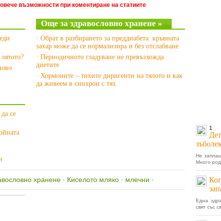
повече възможности при коментиране на статиите
Още за здравословно хранене »
реди
· Обрат в разбирането за преддиабета: кръвната
захар може да се нормализира и без отслабване
 лятото?
· Периодичното гладуване не превъзхожда
диетите
ново
· Хормоните – тихите диригенти на тялото и как
да живеем в синхрон с тях
 да се
1
ойната
Дет
зъболек
Не заплаш
и
Много род
авословно хранене
·
Киселото мляко
·
млечни
·
Ког
зап
Една здра
свят със с