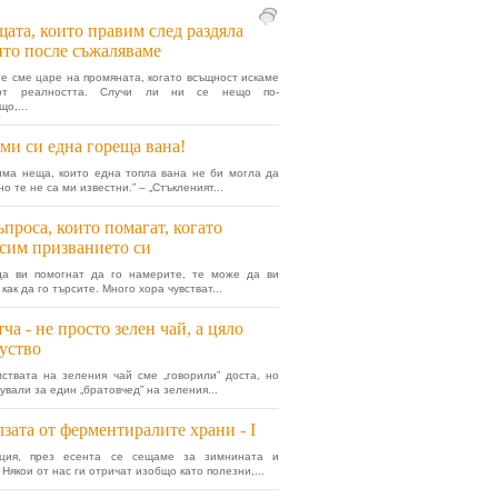
ата, които правим след раздяла
ито после съжаляваме
е сме царе на промяната, когато всъщност искаме
 от реалността. Случи ли ни се нещо по-
о,...
ми си една гореща вана!
има неща, които една топла вана не би могла да
но те не са ми известни.” – „Стъкленият...
ъпроса, които помагат, когато
сим призванието си
да ви помогнат да го намерите, те може да ви
как да го търсите. Много хора чувстват...
ча - не просто зелен чай, а цяло
уство
ствата на зеления чай сме „говорили” доста, но
ували за един „братовчед” на зеления...
зата от ферментиралите храни - I
ция, през есента се сещаме за зимнината и
Някои от нас ги отричат изобщо като полезни,...