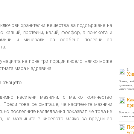
ключови хранителни вещества за поддържане на
о калций, протеини, калий, фосфор, а понякога и
тамини и минерали са особено полезни за
та.
сумацията на поне три порции кисело мляко може
тната маса и здравина.
1
Хи
Всеки, ко
а сърцето
диагноз
хипогликем
имно наситени мазнини, с малко количество
Как
. Преди това се смяташе, че наситените мазнини
при
, но последните изследвания показват, че това не
Все по-тр
стават вс
а, че мазнините в киселото мляко са вредни за
Пох
усп