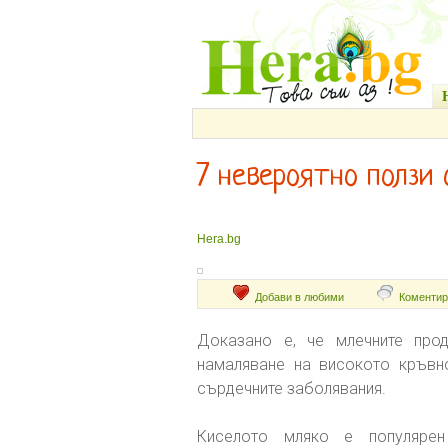
7 невероятно ползи 
Hera.bg
Добави в любими
Коментир
Доказано е, че млечните про
намаляване на високото кръвн
сърдечните заболявания.
Киселото мляко е популярен