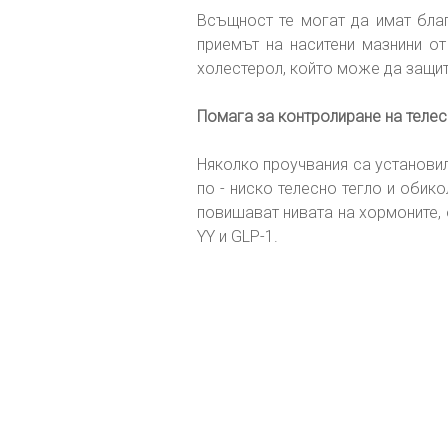
Всъщност те могат да имат благ
приемът на наситени мазнини от
холестерол, който може да защит
Помага за контролиране на телес
Няколко проучвания са установил
по - ниско телесно тегло и обико
повишават нивата на хормоните, 
YY и GLP-1.