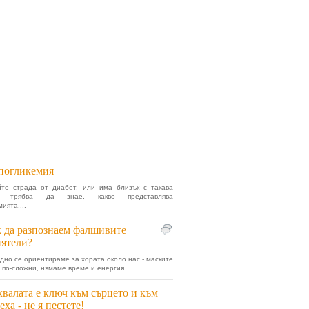
погликемия
йто страда от диабет, или има близък с такава
а, трябва да знае, какво представлява
ията....
 да разпознаем фалшивите
ятели?
удно се ориентираме за хората около нас - маските
е по-сложни, нямаме време и енергия...
валата е ключ към сърцето и към
еха - не я пестете!