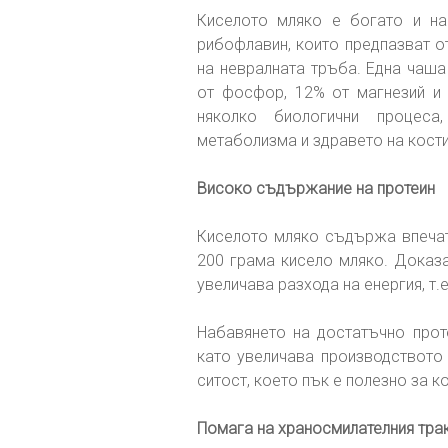
Киселото мляко е богато и на
рибофлавин, които предпазват о
на невралната тръба. Една чаша
от фосфор, 12% от магнезий и 
няколко биологични процеса
метаболизма и здравето на кости
Високо съдържание на протеин
Киселото мляко съдържа впечат
200 грама кисело мляко. Доказа
увеличава разхода на енергия, т.е
Набавянето на достатъчно проте
като увеличава производството 
ситост, което пък е полезно за к
Помага на храносмилателния тра