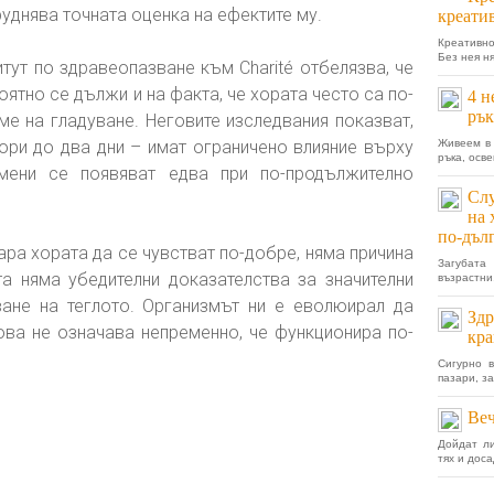
уднява точната оценка на ефектите му.
креати
Креативно
Без нея н
тут по здравеопазване към Charité отбелязва, че
ятно се дължи и на факта, че хората често са по-
4 н
рък
ме на гладуване. Неговите изследвания показват,
дори до два дни – имат ограничено влияние върху
Живеем в 
ръка, осве
мени се появяват едва при по-продължително
Слу
на 
по-дъл
ара хората да се чувстват по-добре, няма причина
Загубата
а няма убедителни доказателства за значителни
възрастни,
ане на теглото. Организмът ни е еволюирал да
Здр
това не означава непременно, че функционира по-
кра
Сигурно в
пазари, з
Веч
Дойдат ли
тях и дос