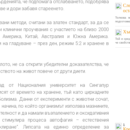
върденията, че подпомага отслабването, подобрява
Сле
ве и дори забавя стареенето.
ост
Толкова 
ани методи, считани за златен стандарт, за да се
подготовк
 клинични проучвания с участието на близо 2000
Хън
 Америка, Китай, Австралия и Южна Америка.
Той е сре
 на гладуване – през ден, режим 5:2 и хранене в
че свойств
ото, не са открити убедителни доказателства, че
ството на живот повече от други диети.
ад от Националния университет на Сингапур
ят от времето на хранене, тъй като циркадните
болизма. Данни от експерименти с животни сочат,
начина, по който организмът използва мазнините,
телност и да намали възпалението и оксидативния
стимулира процеса автофагия – естествения
1
клиране“. Липсата на единно определение за
Кре