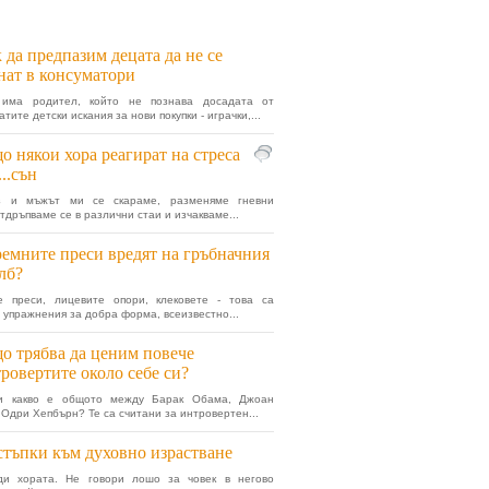
 да предпазим децата да не се
нат в консуматори
има родител, който не познава досадата от
тите детски искания за нови покупки - играчки,...
о някои хора реагират на стреса
...сън
з и мъжът ми се скараме, разменяме гневни
тдръпваме се в различни стаи и изчакваме...
емните преси вредят на гръбначния
лб?
е преси, лицевите опори, клековете - това са
 упражнения за добра форма, всеизвестно...
о трябва да ценим повече
ровертите около себе си?
и какво е общото между Барак Обама, Джоан
 Одри Хепбърн? Те са считани за интровертен...
стъпки към духовно израстване
ди хората. Не говори лошо за човек в негово