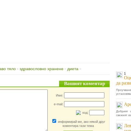
аво тяло
·
здравословно хранене
·
диета
·
1
Оце
да раз
Вашият коментар
Проучва
установява
Име:
Аро
e-mail:
Добрият 
код:
свежият въ
информирай ме, ако някой друг
Лев
коментира тази тема
суп