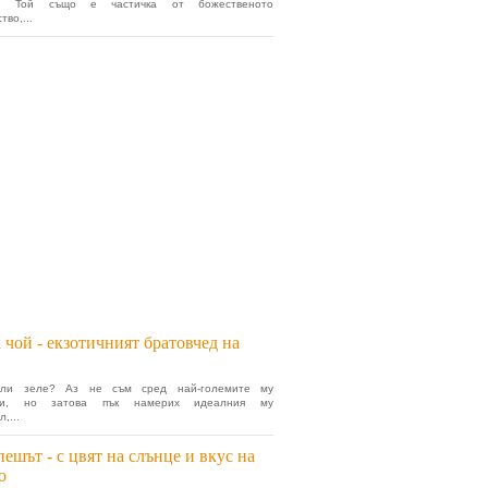
ие. Той също е частичка от божественото
во,...
 чой - екзотичният братовчед на
 ли зеле? Аз не съм сред най-големите му
ели, но затова пък намерих идеалния му
,...
ешът - с цвят на слънце и вкус на
о