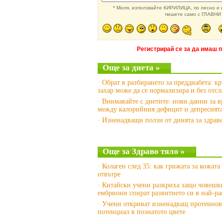
* Моля, използвайте КИРИЛИЦА, по лесно е и
пишете само с ГЛАВНИ 
Регистрирай се за да имаш 
Още за диета »
· Обрат в разбирането за преддиабета: к
захар може да се нормализира и без отсл
· Внимавайте с диетите: нови данни за в
между калорийния дефицит и депресият
· Изненадващи ползи от динята за здрав
Още за Здраво тяло »
· Колаген след 35: как грижата за кожата
отвътре
· Китайски учени разкриха защо човешк
ембриони спират развитието си в най-ра
· Учени откриват изненадващ протеинов
потенциал в познатото цвете