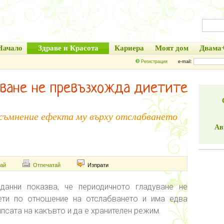
Начало
Здраве и Красота
Кариера
Моят дом
Двама
Регистрация
e-mail:
ване не превъзхожда диетите
 съмнение ефекта му върху отслабването
Ав
ай
Отпечатай
Изпрати
данни показва, че периодичното гладуване не
ети по отношение на отслабването и има едва
сата на какъвто и да е хранителен режим.