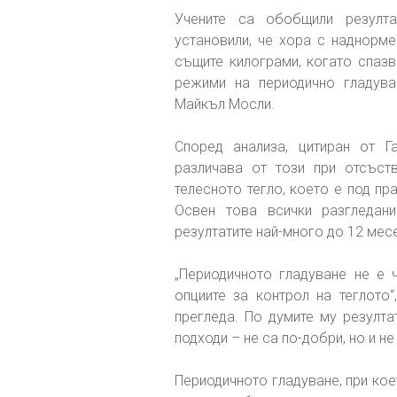
Учените са обобщили резулт
установили, че хора с наднорме
същите килограми, когато спазв
режими на периодично гладува
Майкъл Мосли.
Според анализа, цитиран от Г
различава от този при отсъст
телесното тегло, което е под пра
Освен това всички разгледани
резултатите най-много до 12 мес
„Периодичното гладуване не е
опциите за контрол на теглото“
прегледа. По думите му резулта
подходи – не са по-добри, но и не
Периодичното гладуване, при ко