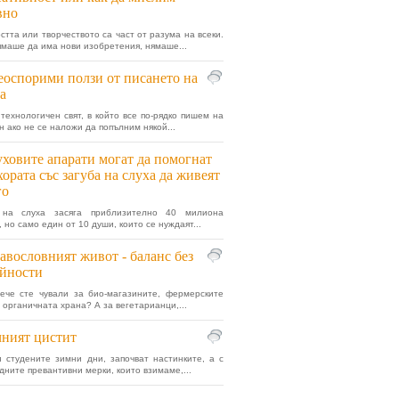
вно
стта или творчеството са част от разума на всеки.
ямаше да има нови изобретения, нямаше...
еоспорими ползи от писането на
а
технологичен свят, в който все по-рядко пишем на
н ако не се наложи да попълним някой...
ховите апарати могат да помогнат
хората със загуба на слуха да живеят
го
 на слуха засяга приблизително 40 милиона
 но само един от 10 души, които се нуждаят...
авословният живот - баланс без
йности
ече сте чували за био-магазините, фермерските
а органичната храна? А за вегетарианци,...
ният цистит
 студените зимни дни, започват настинките, а с
адните превантивни мерки, които взимаме,...