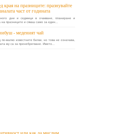
д края на празниците: празнувайте
аналата част от годината
много дни и седмици в очакване, планиране и
а на празниците и сякаш само за един...
ибуш - меденият чай
д по-малко известните билки, но това не означава,
ата му са за пренебрегване. Името...
ативност или как да мислим