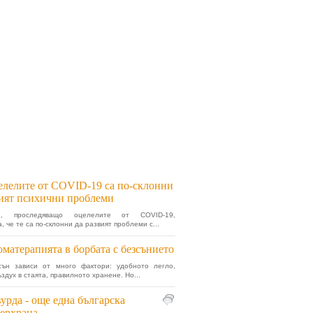
лелите от COVID-19 са по-склонни
вият психични проблеми
не, проследяващо оцелелите от COVID-19,
, че те са по-склонни да развият проблеми с...
матерапията в борбата с безсънието
сън зависи от много фактори: удобното легло,
здух в стаята, правилното хранене. Но...
урда - още една българска
ерхрана