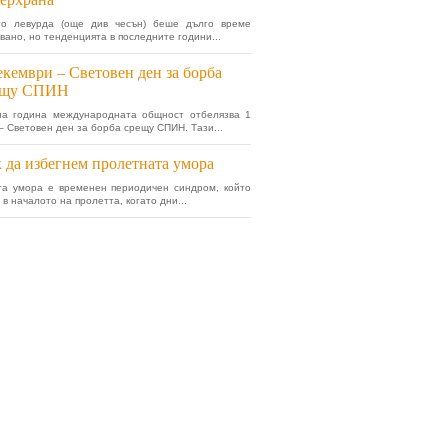
то левурда (още див чесън) беше дълго време
вано, но тенденцията в последните години...
екември – Световен ден за борба
ещу СПИН
на година международната общност отбелязва 1
– Световен ден за борба срещу СПИН. Тази...
 да избегнем пролетната умора
та умора е временен периодичен синдром, който
 в началото на пролетта, когато дни...