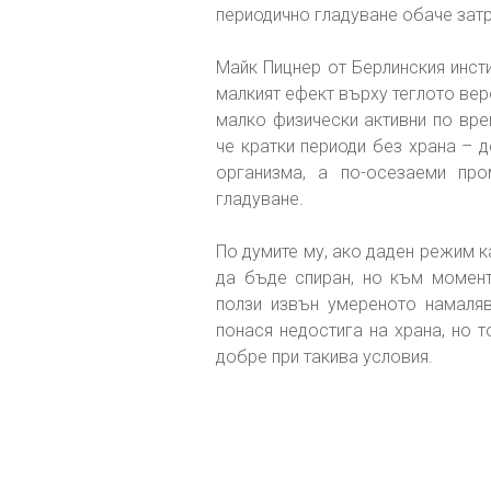
периодично гладуване обаче затр
Майк Пицнер от Берлинския инсти
малкият ефект върху теглото веро
малко физически активни по вре
че кратки периоди без храна – 
организма, а по-осезаеми про
гладуване.
По думите му, ако даден режим к
да бъде спиран, но към момент
ползи извън умереното намаляв
понася недостига на храна, но 
добре при такива условия.