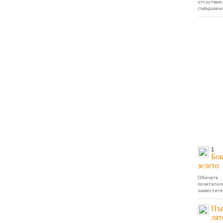
отсъств
съвършенст
1
Бок
зелето
Обичате
почитат
заместител
Пъп
лят