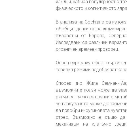
или дни, набира популярност с т
физическото и когнитивното здра
В анализа на Cochrane са използв
обобщят данни от рандомизирани
възрастни от Европа, Северна
Изследвани са различни варианти
ограничен времеви прозорец.
Освен скромния ефект върху тегл
този тип режими подобряват каче
Според д-р Жила Семнани-Аз
възможните ползи може да завис
ритми са тясно свързани с мета
че гладуването може да промени 
да подобри инсулиновата чувстви
стрес. Възможно е също да 
механизъм на клетъчно „реци