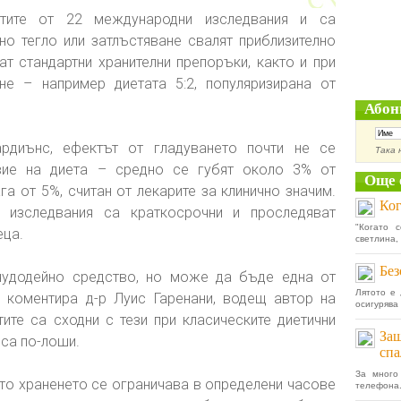
атите от 22 международни изследвания и са
но тегло или затлъстяване свалят приблизително
ат стандартни хранителни препоръки, както и при
не – например диетата 5:2, популяризирана от
Абон
ардиънс, ефектът от гладуването почти не се
Така 
вие на диета – средно се губят около 3% от
Още 
га от 5%, считан от лекарите за клинично значим.
Ког
 изследвания са краткосрочни и проследяват
"Когато 
еца.
светлина,
Без
 чудодейно средство, но може да бъде една от
Лятото е 
, коментира д-р Луис Гаренани, водещ автор на
осигурява 
тите са сходни с тези при класическите диетични
Защ
 са по-лоши.
спа
За много
ето храненето се ограничава в определени часове
телефона.