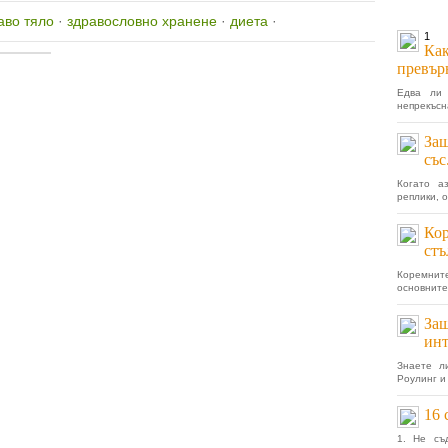
аво тяло
·
здравословно хранене
·
диета
·
1
Как
превър
Едва ли 
непрекъсна
Защ
със
Когато а
реплики, о
Кор
стъ
Коремнит
основните
Защ
инт
Знаете л
Роулинг и
16 
1. Не съ