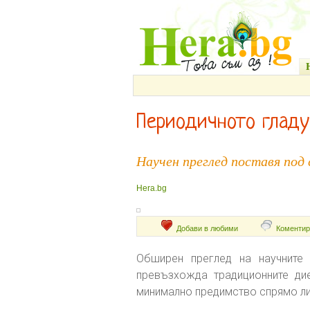
Периодичното гладу
Научен преглед поставя под
Hera.bg
Добави в любими
Коментир
Обширен преглед на научните 
превъзхожда традиционните ди
минимално предимство спрямо лип