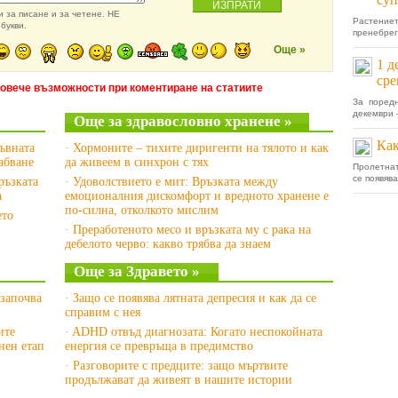
 за писане и за четене. НЕ
Растение
букви.
пренебрег
Още »
1 д
ср
повече възможности при коментиране на статиите
За поред
декември 
Още за здравословно хранене »
Как
ръвната
· Хормоните – тихите диригенти на тялото и как
абване
да живеем в синхрон с тях
Пролетна
се появява
ръзката
· Удоволствието е мит: Връзката между
а
емоционалния дискомфорт и вредното хранене е
по-силна, отколкото мислим
ето
· Преработеното месо и връзката му с рака на
дебелото черво: какво трябва да знаем
Още за Здравето »
 започва
· Защо се появява лятната депресия и как да се
справим с нея
ите
· ADHD отвъд диагнозата: Когато неспокойната
нен етап
енергия се превръща в предимство
· Разговорите с предците: защо мъртвите
продължават да живеят в нашите истории