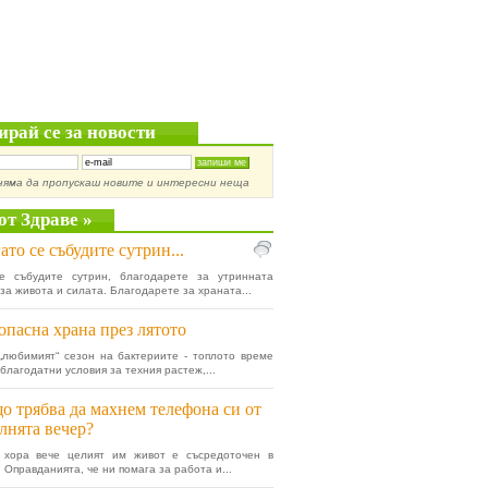
ирай се за новости
няма да пропускаш новите и интересни неща
от Здраве »
ато се събудите сутрин...
се събудите сутрин, благодарете за утринната
 за живота и силата. Благодарете за храната...
опасна храна през лятото
„любимият“ сезон на бактериите - топлото време
благодатни условия за техния растеж,...
о трябва да махнем телефона си от
лнята вечер?
 хора вече целият им живот е съсредоточен в
 Оправданията, че ни помага за работа и...