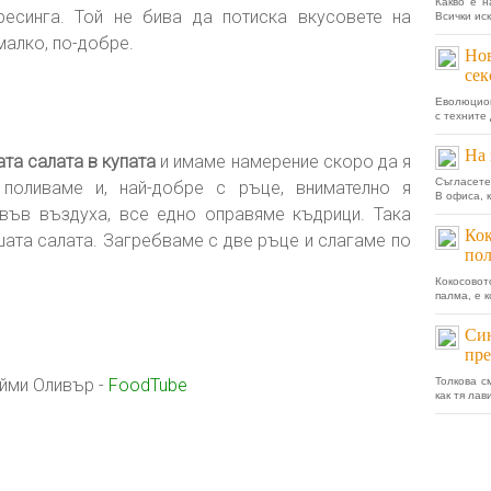
Какво е н
есинга. Той не бива да потиска вкусовете на
Всички иск
-малко, по-добре.
Нов
сек
Еволюцион
с техните 
На 
ата салата в купата
и имаме намерение скоро да я
Съгласете
 поливаме и, най-добре с ръце, внимателно я
В офиса, 
във въздуха, все едно оправяме къдрици. Така
Кок
шата салата. Загребваме с две ръце и слагаме по
пол
Кокосовот
палма, е 
Си
пре
ейми Оливър -
FoodTube
Толкова с
как тя ла