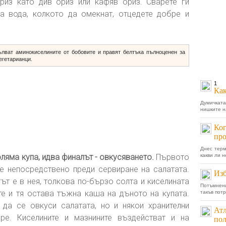
риз като див ориз или кафяв ориз. Сварете ги
а вода, колкото да омекнат, отцедете добре и
ълват аминокиселините от бобовите и правят белтъка пълноценен за
егетарианци.
1
Как
Думичката
нишките н
Ког
пр
Днес терм
ляма купа, идва финалът - овкусяването.
Първото
какви ли н
не непосредствено преди сервиране на салатата.
Изб
ът е в нея, толкова по-бързо солта и киселината
Потъмнени
те и тя остава тъжна каша на дъното на купата.
такъв потр
да се овкуси салатата, но и някои хранителни
Атл
ре. Киселините и мазнините въздействат и на
пол