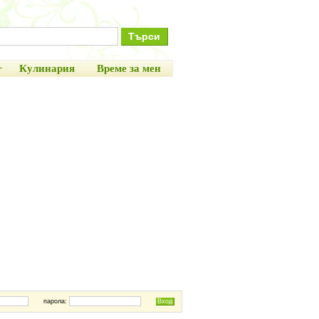
+
Кулинария
Време за мен
парола: