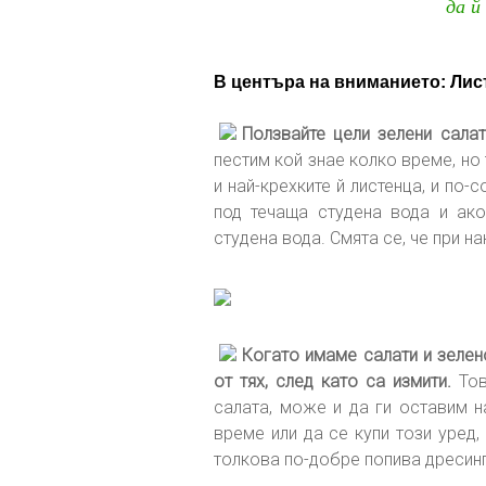
да й
В центъра на вниманието: Лис
Ползвайте цели зелени салат
пестим кой знае колко време, но
и най-крехките й листенца, и по-
под течаща студена вода и ако
студена вода. Смята се, че при на
Когато имаме салати и зелен
от тях, след като са измити.
Тов
салата, може и да ги оставим н
време или да се купи този уред,
толкова по-добре попива дресингъ