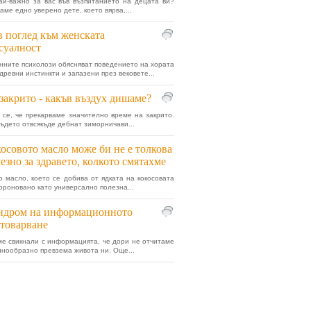
ай-важно за вас във възпитанието на децата ви?
аме едно уверено дете, което вярва,...
 поглед към женската
суалност
ните психолози обясняват поведението на хората
древни инстинкти и запазени през вековете...
закрито - какъв въздух дишаме?
 се, че прекарваме значително време на закрито.
където отвсякъде дебнат зиморничави...
осовото масло може би не е толкова
езно за здравето, колкото смятахме
о масло, което се добива от ядката на кокосовата
короновано като универсално полезна...
ндром на информационното
товарване
ме свикнали с информацията, че дори не отчитаме
винообразно превзема живота ни. Още...