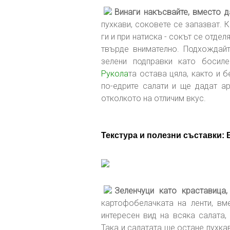
Винаги накъсвайте, вместо д
пухкави, соковете се запазват. 
ги и при натиска - сокът се отде
твърде внимателно. Подхождайт
зелени подправки като босиле
Рукола
та остава цяла, както и 
по-едрите салати и ще дадат ар
отколкото на отличим вкус.
Текстура и полезни съставки:
Зеленчуци като краставица,
картофобелачката на ленти, вм
интересен вид на всяка салата,
Така и салатата ще остане пухка