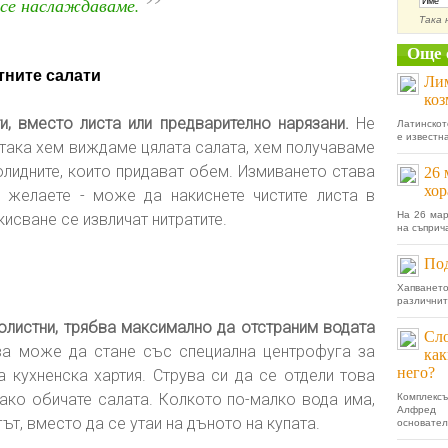
”
 се наслаждаваме.
Така 
Още 
тните салати
Лим
коз
и, вместо листа или предварително нарязани.
Не
Латинскот
е известна
 така хем виждаме цялата салата, хем получаваме
солидните, които придават обем. Измиването става
26 
хор
 желаете - може да накиснете чистите листа в
На 26 мар
кисване се извличат нитратите.
на съприч
Под
Хапванет
различнит
олистни, трябва максимално да отстраним водата
Сло
а може да стане със специална центрофуга за
как
него?
а кухненска хартия. Струва си да се отдели това
 ако обичате салата. Колкото по-малко вода има,
Комплекс
Алфред 
т, вместо да се утаи на дъното на купата.
основател.