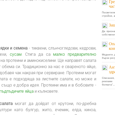
Гре
час
Посветил
стройни, 
Защ
Да призна
собствени
Опа
ядки и семена
- тиквени, слънчогледови, кедрови,
кои
рехи,
сусам
. Стига да са
малко предварително
Mодните д
бързи резу
и на протеини и аминокиселини. Ще направят салата
т обема си. Традиционно за нас е свареното яйце,
Ант
здр
 добавя чак накрая при сервиране. Протеини могат
лата е подходяща за листните салати, но може и
Списания
реклами
н също е добра идея. Протеини има и в бобовите -
болката",..
пъдпъдичите яйца
и кълновете.
салата
могат да дойдат от крутони, по-дребна
лтури като булгур, жито, ечемик, елда, киноа,