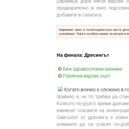
царевица, дори някои видове о
предварително в леко подсолен
добавете в салатата.
Кафевият ориз и пълнозърнестата паста доп
усвояване. Това е особено важно за вегани и в
На финала: Дресингът
Виж здравословни мазнини
Различни видове оцет
Когато всичко е сложено в го
правило е, че то трябва да ста
Колкото по-дълго време дресинг
извличат соковете на зеленчуци
Смисълът от дресинга е освен 
елементи да се усвоят по-доб