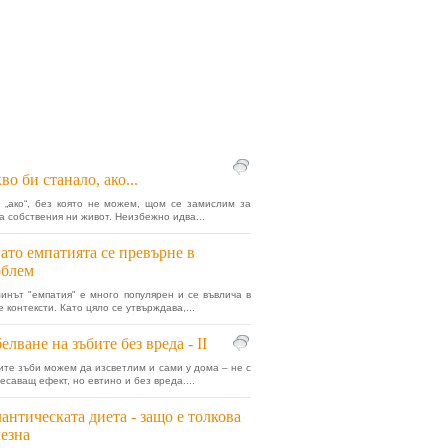
во би станало, ако...
 „ако“, без която не можем, щом се замислим за
а собствения ни живот. Неизбежно идва...
ато емпатията се превърне в
облем
инът "емпатия" е много популярен и се въвлича в
е контексти. Като цяло се утвърждава,...
елване на зъбите без вреда - II
те зъби можем да изсветлим и сами у дома – не с
есаващ ефект, но евтино и без вреда....
антическата диета - защо е толкова
езна