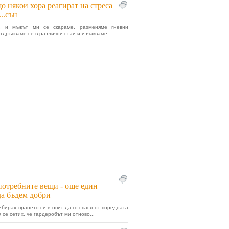
о някои хора реагират на стреса
...сън
з и мъжът ми се скараме, разменяме гневни
тдръпваме се в различни стаи и изчакваме...
отребните вещи - още един
да бъдем добри
ибирах прането си в опит да го спася от поредната
 се сетих, че гардеробът ми отново...