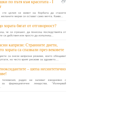
шки по пътя към красотата - I
т
и сте целия си живот на борбата да станете
а желаните мерки си остават само мечта. Какво...
о хората бягат от отговорност?
еш, че си сгрешил, да понесеш последствията от
те си действия или просто да изпълниш...
сни капризи: Странните диети,
то хората са спазвали през вековете
иети са онези капризни режими, които обещават
лтати, но често крият рискове за здравето....
иоксидантите – шепа несинтетично
аве!
, телевизия, радио ни заливат ежедневно с
 за фармацевтични лекарства. "Излекувай
.