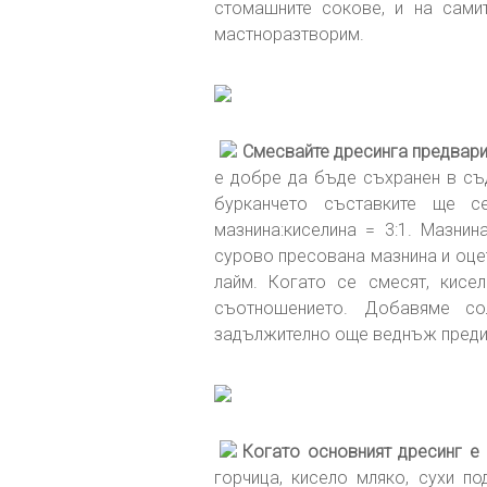
стомашните сокове, и на сами
мастноразтворим.
Смесвайте дресинга предвари
е добре да бъде съхранен в съд
бурканчето съставките ще с
мазнина:киселина = 3:1. Мазнин
сурово пресована мазнина и оцет
лайм. Когато се смесят, кисе
съотношението. Добавяме со
задължително още веднъж преди
Когато основният дресинг е
горчица, кисело мляко, сухи п