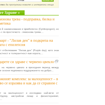
няма да пропускаш новите и интересни неща
от Здраве »
онова трева - подправка, билка и
метика
о й наименование е Цимбопогон (Cymbopogon), но
 с по-простичкото - лимонова трева....
март - "Лилав ден" в подкрепа на
ата с епилепсия
т отбелязваме "Лилав ден" (Purple day), като знак
астност и толерантност към хората,...
арете си здраве с червено цвекло
о на червено цвекло в преходния период между
е сезони подпомага поддържането на добро...
жният комплекс за малоценност – в
во се изразява и как да се справим с
ът за малоценност е изследван най-вече от
Адлер, австрийски лекар и физиотерапевт,
..