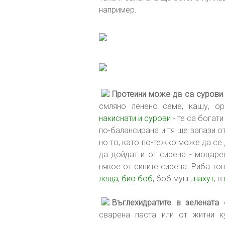
например.
Протеини може да са сурови 
смляно ленено семе, кашу, о
накиснати и сурови
- те са богат
по-балансирана и тя ще запази о
но то, като по-тежко може да се
да дойдат и от сирена - моцаре
някое от сините сирена. Риба то
леща
,
био боб
, боб мунг,
нахут
, в
Въглехидратите в зелената 
сварена паста или от житни ку