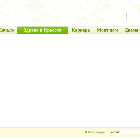
Начало
Здраве и Красота
Кариера
Моят дом
Двама
Регистрация
e-mail: