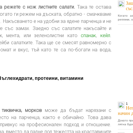
Защ
а режете с нож листните салати.
Така те остава
със
Когато ги режем на дъската, обратно - смачкваме
Когато а
реплики, о
ля. Накъсването е на удобни за ядене парченца и не
е със замах. Заедно със салатите накъсайте и
к, мента, или зеленолистни като
спанак
,
кейл
.
бейби салатките. Така ще се смесят равномерно с
омат и вкус, тъй като те са по-богати на вода,
 Въглехидрати, протеини, витамини
1
Неп
 тиквичка, морков
може да бъдат нарязани с
начин 
есто на парченца, както е обичайно. Това дава
Докато пр
 привкус на професионален подход и отношение.
лятна буря
ва, вместо да падне под тежестта на краставиците