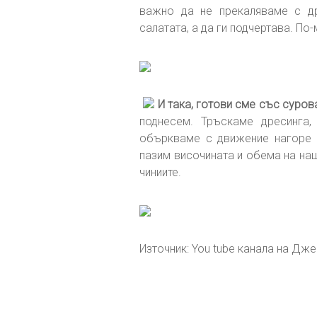
важно да не прекаляваме с др
салатата, а да ги подчертава. По
И така, готови сме със суров
поднесем. Тръскаме дресинга,
объркваме с движение нагоре 
пазим височината и обема на на
чиниите.
Източник: You tube канала на Дж