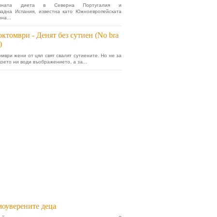
онната диета в Северна Португалия и
падна Испания, известна като Южноевропейската
на...
октомври - Денят без сутиен (No bra
)
омври жени от цял свят свалят сутиените. Но не за
което ни води въображението, а за...
оуверените деца