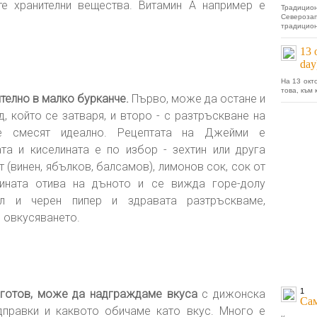
те хранителни вещества. Витамин А например е
Традици
Североза
традицион
13 
day
На 13 окт
това, към 
телно в малко бурканче.
Първо, може да остане и
, който се затваря, и второ - с разтръскване на
е смесят идеално. Рецептата на Джейми е
ата и киселината е по избор - зехтин или друга
 (винен, ябълков, балсамов), лимонов сок, сок от
лината отива на дъното и се вижда горе-долу
л и черен пипер и здравата разтръскваме,
 овкусяването.
1
 готов, може да надграждаме вкуса
с дижонска
Сам
одправки и каквото обичаме като вкус. Много е