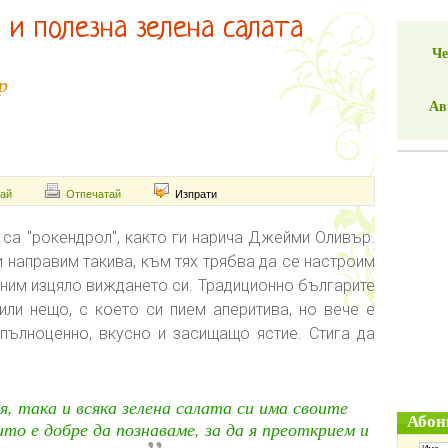
 и полезна зелена салата
Че
р
Ав
ай
Отпечатай
Изпрати
 са "рокендрол", както ги нарича Джейми Оливър.
и направим такива, към тях трябва да се настроим
еним изцяло виждането си. Традиционно българите
или нещо, с което си пием аперитива, но вече е
 пълноценно, вкусно и засищащо ястие. Стига да
, така и всяка зелена салата си има своите
Абон
ито е добре да познаваме, за да я преоткрием и