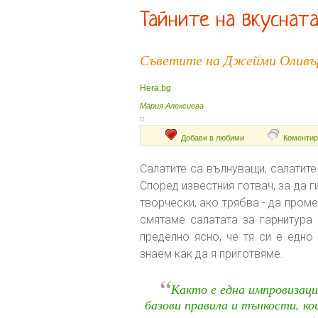
Тайните на вкусната
Съветите на Джейми Оливъ
Hera.bg
Мария Алексиева
Добави в любими
Коментир
Салатите са вълнуващи, салатите
Според известния готвач, за да г
творчески, ако трябва - да пром
смятаме салатата за гарнитура 
пределно ясно, че тя си е едно
знаем как да я приготвяме.
“
Както е една импровизация
базови правила и тънкости, ко