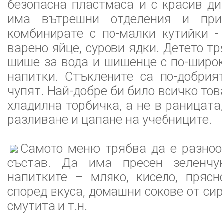
безопасна пластмаса и с красив ди
има вътрешни отделения и пр
комбинирате с по-малки кутийки - 
варено яйце, сурови ядки. Детето т
шише за вода и шишенце с по-широк
напитки. Стъклените са по-добрия
чупят. Най-добре би било всичко тов
хладилна торбичка, а не в раницата
разливане и цапане на учебниците.
Самото меню трябва да е разноо
състав. Да има пресен зеленчу
напитките – мляко, кисело, прясн
според вкуса, домашни сокове от си
смутита и т.н.