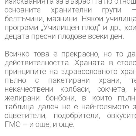
изискванията за възрастта по отнош
основните хранителни групи –
белтъчини, мазнини. Някои училища
програми „Училищен плод” и др., ко
децата пресни плодове всеки ден.
Всичко това е прекрасно, но то д
действителността. Храната в стол
принципите на здравословното хран
пълно с пакетирани храни, те
некачествени колбаси, сокчета, к
желирани бонбони, в които пълн
таблица далеч не е най-голямото з
оцветители, подобрители, овкусит
ГМО – и още, и още.