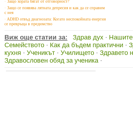
· Защо хората бягат от отговорност?
· Защо се появява лятната депресия и как да се справим
с нея
· ADHD отвъд диагнозата: Когато неспокойната енергия
се превръща в предимство
Виж още статии за:
Здрав дух
·
Нашите
Семейството
·
Как да бъдем практични
·
З
кухня
·
Ученикът
·
Училището
·
Здравето 
Здравословен обяд за ученика
·