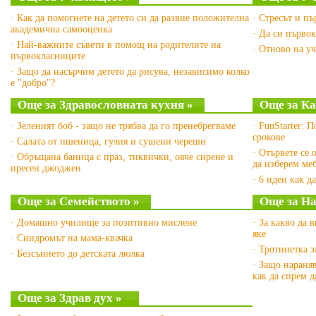
· Как да помогнете на детето си да развие положителна
· Стресът и пъ
академична самооценка
· Да си първок
· Най-важните съвети в помощ на родителите на
· Отново на у
първокласниците
· Защо да насърчим детето да рисува, независимо колко
е "добро"?
Още за Здравословната кухня »
Още за Ка
· Зеленият боб - защо не трябва да го пренебрегваме
· FunStarter: 
срокове
· Салата от пшеница, гулия и сушени череши
· Отървете се 
· Обръщана баница с праз, тиквички, овче сирене и
да изберем ме
пресен джоджен
· 6 идеи как д
Още за Семейството »
Още за На
· Домашно училище за позитивно мислене
· За какво да 
яке
· Синдромът на мама-квачка
· Тротинетка з
· Безсънието до детската люлка
· Защо нараня
как да спрем д
Още за Здрав дух »