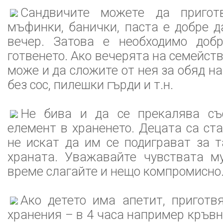
Сандвичите можете да приготв
мъфинки, банички, паста е добре д
вечер. Затова е необходимо доб
готвенето. Ако вечерята на семейств
може и да сложите от нея за обяд на
без сос, пилешки гърди и т.н.
Не бива и да се прекалява съ
елемент в храненето. Децата са ст
не искат да им се подиграват за 
храната. Уважавайте чувствата м
време слагайте и нещо компромисно
Ако детето има апетит, приготв
хранения – в 4 часа например кръвн