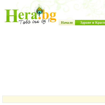
Начало
Здраве и Красо