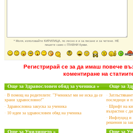
* Моля, използвайте КИРИЛИЦА, по лесно е и за писане и за четене. НЕ
пишете само с ГЛАВНИ букви.
Регистрирай се за да имаш повече в
коментиране на статиит
Още за Здравословен обяд за ученика »
Още за Зд
· В помощ на родителите: "Ученикът ми не иска да се
· Затлъстяван
храни здравословно!"
последици и п
· Здравословна закуска за ученика
· Шрифт на ки
възрастни с ди
· 10 идеи за здравословен обяд на ученика
· Инфлуцид и 
решения за за
Още за Училището »
Още за Уч