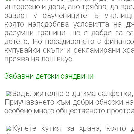
интересно и дори, ако трябва, да пр
завист у съучениците. В училищн
която наподобява условията на дж
разумни граници, ще е добре за с
детето. Но парадирането с финанс
купувайки скъпи и рекламирани хра
проява на лош вкус.
Забавни детски сандвичи
Задължително е да има салфетки,
Приучаването към добри обноски н
особено много общественото простра
Купете кутия за храна, която 