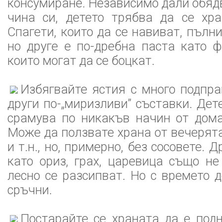
консумиране. Независимо дали обядв
чина си, детето трябва да се хра
Спагети, които да се навиват, пълни 
но друге е по-дребна паста като ф
които могат да се боцкат.
Избягвайте ястия с много подправ
други по-„миризливи” съставки. Дет
срамува по никакъв начин от дома
Може да ползвате храна от вечерята
и т.н., но, примерно, без сосовете. 
като ориз, грах, царевица също не
лесно се разсипват. Но с времето д
сръчни.
Постарайте се храната да е подн