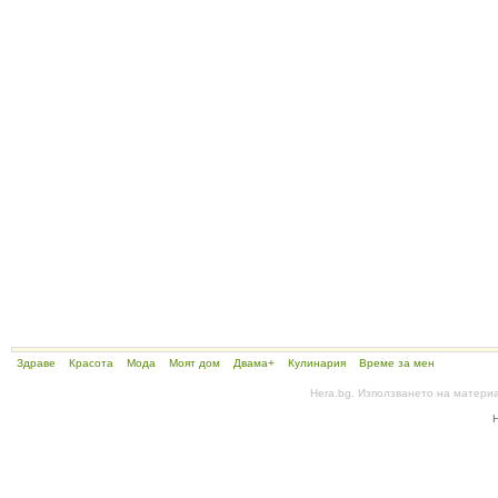
Здраве
Красота
Мода
Моят дом
Двама+
Кулинария
Време за мен
Hera.bg. Използването на матери