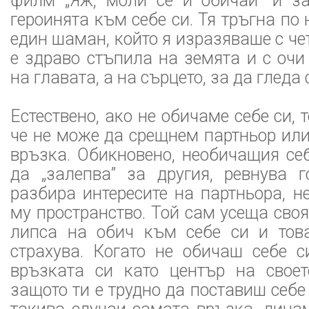
филм „Яж, моли се и обичай” и з
героинята към себе си. Тя тръгна по 
един шаман, който я изразяваше с че
е здраво стъпила на земята и с оч
на главата, а на сърцето, за да гледа с
Естествено, ако не обичаме себе си, 
че не може да срещнем партньор или
връзка. Обикновено, необичащия се
да „залепва” за другия, ревнува г
разбира интересите на партньора, н
му пространство. Той сам усеща своя
липса на обич към себе си и тов
страхува. Когато не обичаш себе с
връзката си като център на своет
защото ти е трудно да поставиш себе