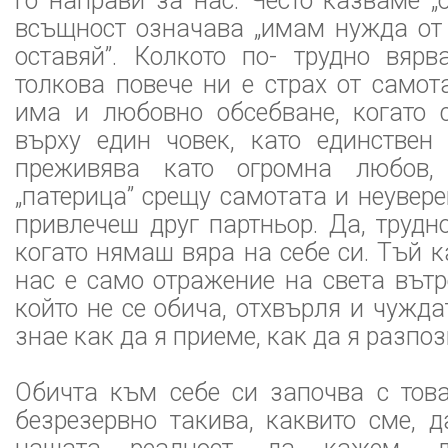
го направи за нас. Често казваме „о
всъщност означава „имам нужда от 
оставяй”. Колкото по- трудно вярв
толкова повече ни е страх от самот
има и любовно обсебване, когато 
върху един човек, като единствен 
преживява като огромна любов,
„патерица” срещу самотата и неувере
привлечеш друг партньор. Да, трудн
когато нямаш вяра на себе си. Тъй к
нас е само отражение на света вътре
който не се обича, отхвърля и чужда
знае как да я приеме, как да я разпоз
Обичта към себе си започва с тов
безрезервно такива, каквито сме, 