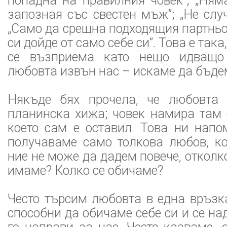
попадна на правилния човек”; „Ням
запозная със свестен мъж”; „Не слу
„Само да срещна подходящия партньо
си дойде от само себе си”. Това е так
се възприема като нещо идващо
любовта извън нас – искаме да бъде
Някъде бях прочела, че любовта 
планинска хижа; човек намира там 
което сам е оставил. Това ни напо
получаваме само толкова любов, ко
ние не може да дадем повече, отколк
имаме? Колко се обичаме?
Често търсим любовта в една връзк
способни да обичаме себе си и се на