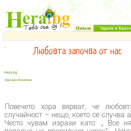
Начало
Здраве и Красо
Любовта започва от нас
Hera.bg
Хрусава Ковачева
Повечето хора вярват, че любов
случайност – нещо, което се случва 
Често чувам изрази като: „ Все 