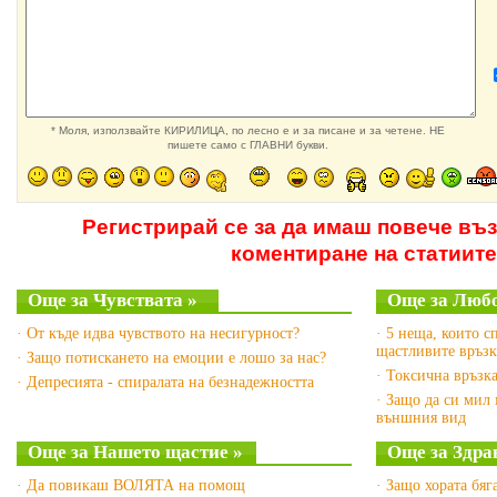
* Моля, използвайте КИРИЛИЦА, по лесно е и за писане и за четене. НЕ
пишете само с ГЛАВНИ букви.
Регистрирай се за да имаш повече въ
коментиране на статиите
Още за Чувствата »
Още за Любо
· От къде идва чувството на несигурност?
· 5 неща, които с
щастливите връз
· Защо потискането на емоции е лошо за нас?
· Токсична връзка
· Депресията - спиралата на безнадежността
· Защо да си мил
външния вид
Още за Нашето щастие »
Още за Здрав
· Да повикаш ВОЛЯТА на помощ
· Защо хората бяг