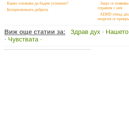
· Какво означава да бъдем успешни?
· Защо се появява
справим с нея
· Безпричинната доброта
· ADHD отвъд диа
енергия се превр
Виж още статии за:
Здрав дух
·
Нашето
·
Чувствата
·