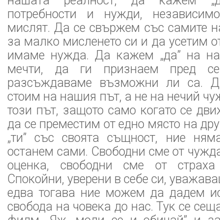
нашата реалност, да кажем „
потребности и нужди, независимо
мислят. Да се свържем със самите 
за малко мисленето си и да усетим о
имаме нужда. Да кажем „да” на н
мечти, да ги признаем пред се
разсъждаваме възможни ли са. Да
стоим на нашия път, а не на нечий ч
този път, защото само когато се д
да се преместим от едно място на дру
„ти” със своята същност, ние ня
останем сами. Свободни сме от чужд
оценка, свободни сме от страха 
Спокойни, уверени в себе си, уважав
едва тогава ние можем да дадем и
свобода на човека до нас. Тук се се