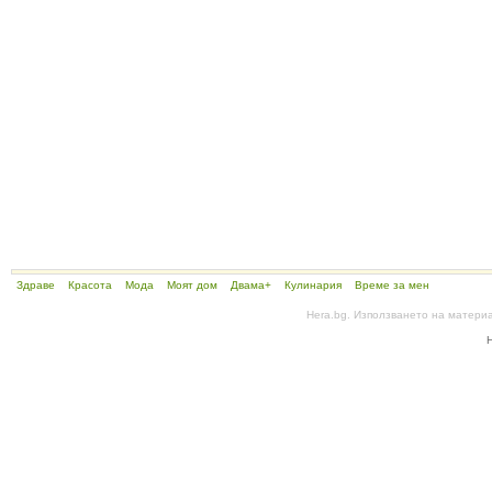
Здраве
Красота
Мода
Моят дом
Двама+
Кулинария
Време за мен
Hera.bg. Използването на матери