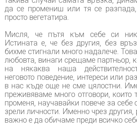
такива случаи самата връзка, дина
да се промениш или тя се разпада,
просто вегетатира.
Мисля, че пътя към себе си ник
Истината е, че без другия, без връ
бихме стигнали много надалече. Това
любовта, винаги срещаме партньор, к
на някаква наша действителнос
неговото поведение, интереси или ра
в нас къде още не сме цялостни. Им
преживяваме много отговори, които 
променя, научавайки повече за себе 
зрели личности. Именно чрез другия,
важно е да обичаме преди всичко себе