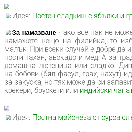
Идея:
Постен сладкиш с ябълки и г
- ако все пак не може
За намазване
намажете нещо на филийка, то из
малък. При всеки случай е добре да 
пости тахан, авокадо и мед. А за тр
домашна лютеница или сладко. Дип
на бобови (бял фасул, грах, нахут) 
за закуска, но тях може да си запази
крекери, брускети или
индийски чапа
Идея:
Постна майонеза от суров сл