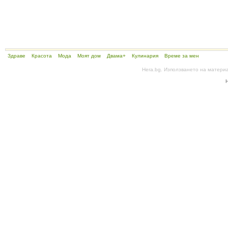
Здраве
Красота
Мода
Моят дом
Двама+
Кулинария
Време за мен
Hera.bg. Използването на матери