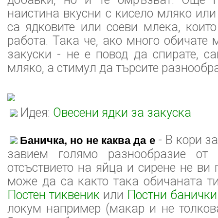
наистина вкусни с кисело мляко или
са ядковите или соеви млека, коит
работа. Така че, ако много обичате
закуски - не е повод да спирате, 
мляко, а стимул да търсите разнообр
Идея:
Овесени ядки за закуска
- В кори з
Баничка, но не каква да е
завием голямо разнообразие от
отсъствието на яйца и сирене не ви
може да са както така обичаната т
Постен тиквеник
или
Постни банички
локум например (макар и не толков