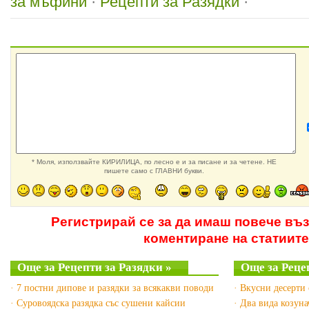
за мъфини
·
Рецепти за Разядки
·
* Моля, използвайте КИРИЛИЦА, по лесно е и за писане и за четене. НЕ
пишете само с ГЛАВНИ букви.
Регистрирай се за да имаш повече въ
коментиране на статиите
Още за Рецепти за Разядки »
Още за Реце
· 7 постни дипове и разядки за всякакви поводи
· Вкусни десерти 
· Суровоядска разядка със сушени кайсии
· Два вида козун