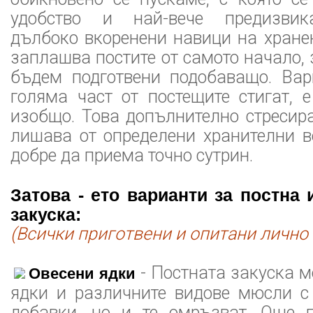
удобство и най-вече предизвик
дълбоко вкоренени навици на хране
заплашва постите от самото начало, 
бъдем подготвени подобаващо. Вар
голяма част от постещите стигат, 
изобщо. Това допълнително стресир
лишава от определени хранителни в
добре да приема точно сутрин.
Затова - ето варианти за постна
закуска:
(Всички приготвени и опитани лично 
- Постната закуска м
Овесени ядки
ядки и различните видове мюсли с
добавки, но и те омръзват. Още п