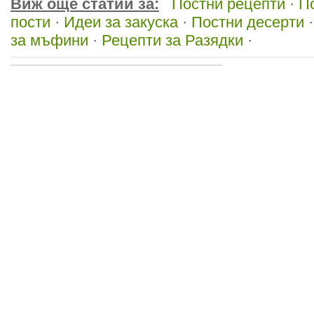
Виж още статии за:
Постни рецепти
·
П
пости
·
Идеи за закуска
·
Постни десерти
за мъфини
·
Рецепти за Разядки
·