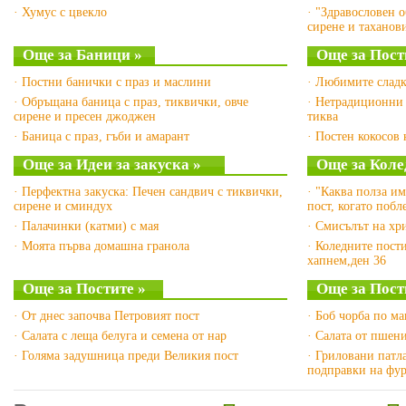
· Хумус с цвекло
· "Здравословен о
сирене и таханов
Още за Баници »
Още за Пост
· Постни банички с праз и маслини
· Любимите сладк
· Обръщана баница с праз, тиквички, овче
· Нетрадиционни 
сирене и пресен джоджен
тиква
· Баница с праз, гъби и амарант
· Постен кокосов 
Още за Идеи за закуска »
Още за Коле
· Перфектна закуска: Печен сандвич с тиквички,
· "Каква полза им
сирене и сминдух
пост, когато побл
· Палачинки (катми) с мая
· Смисълът на хр
· Моята първа домашна гранола
· Коледните пост
хапнем,ден 36
Още за Постите »
Още за Пост
· От днес започва Петровият пост
· Боб чорба по м
· Салата с леща белуга и семена от нар
· Салата от пшен
· Голяма задушница преди Великия пост
· Гриловани патл
подправки на фу