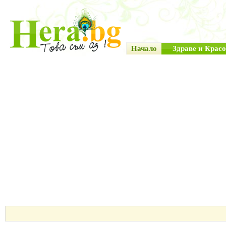
Начало
Здраве и Красо