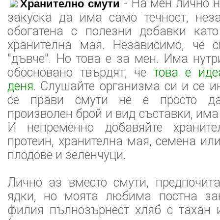
- На мен лично н
Хранително смути
закуска да има само течност, нез
обогатена с полезни добавки кат
хранителна мая. Независимо, че 
"дъвче". Но това е за мен. Има нутр
обосновано твърдят, че
това е иде
деня
. Слушайте организма си и се 
се прави смути не е просто да
произволен брой и вид съставки, има
И непременно добавяйте храните
протеин, хранителна мая, семена или
плодове и зеленчуци.
Лично аз вместо смути, предпочит
ядки, но моята любима постна за
филия пълнозърнест хляб с тахан и