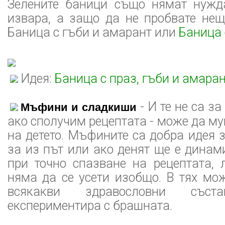
Зелените баници също нямат нужд
извара, а защо да не пробвате нещ
Баница с гъби и амарант или
Баница 
Идея:
Баница с праз, гъби и амара
- И те не са за
Мъфини и сладкиши
ако сполучим рецептата - може да м
на детето. Мъфините са добра идея з
за из път или ако денят ще е динам
при точно спазване на рецептата, 
няма да се усети изобщо. В тях мо
всякакви здравословни със
експериментира с брашната.