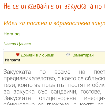
Не се отказвайте от закуската по
Идеи за постна и здравословна заку
Hera.bg
Цвети Цанева
Добави в любими
Коментирай
Изпрати
Закуската по време на пос
предизвикателство, с което се сблъс
тези, които за пръв път постят и оби
за закуска със сандвичи, тостове, 
Закуската олицетворява инерци
обикновено се пускаме, с която се