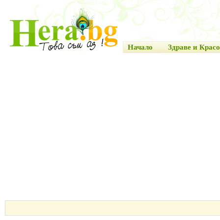
Начало
Здраве и Красо