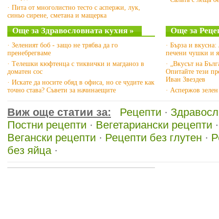
· Пита от многолистно тесто с аспержи, лук,
синьо сирене, сметана и мащерка
Още за Здравословната кухня »
Още за Реце
· Зеленият боб - защо не трябва да го
· Бърза и вкусна:
пренебрегваме
печени чушки и 
· Tелешки кюфтенца с тиквички и магданоз в
· „Вкусът на Бълг
доматен сос
Опитайте тези пр
Иван Звездев
· Искате да носите обяд в офиса, но се чудите как
точно става? Съвети за начинаещите
· Аспержов зелен
Виж още статии за:
Рецепти
·
Здравосл
Постни рецепти
·
Вегетариански рецепти
Вегански рецепти
·
Рецепти без глутен
·
Р
без яйца
·