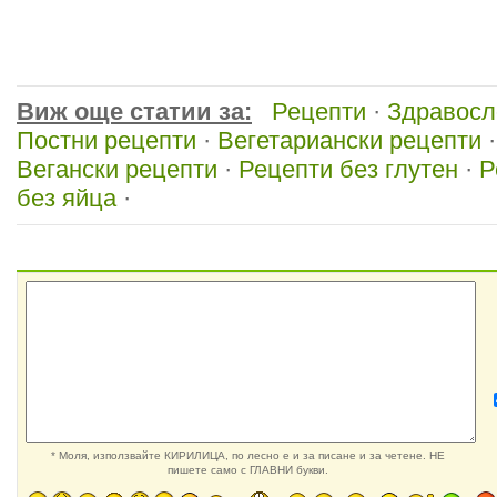
Виж още статии за:
Рецепти
·
Здравосл
Постни рецепти
·
Вегетариански рецепти
Вегански рецепти
·
Рецепти без глутен
·
Р
без яйца
·
* Моля, използвайте КИРИЛИЦА, по лесно е и за писане и за четене. НЕ
пишете само с ГЛАВНИ букви.