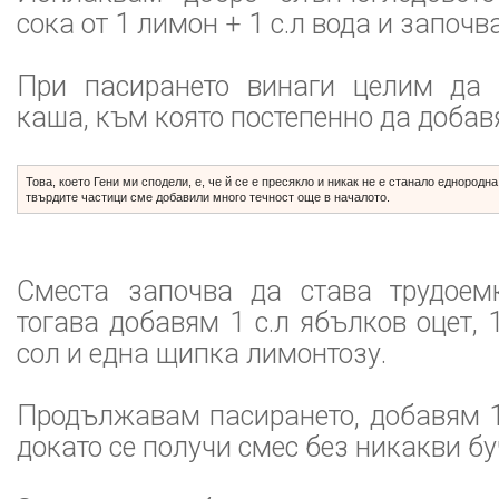
сока от 1 лимон + 1 с.л вода и започ
При пасирането винаги целим да 
каша, към която постепенно да добав
Това, което Гени ми сподели, е, че й се е пресякло и никак не е станало еднородн
твърдите частици сме добавили много течност още в началото.
Сместа започва да става трудоем
тогава добавям 1 с.л ябълков оцет, 
сол и една щипка лимонтозу.
Продължавам пасирането, добавям 1 
докато се получи смес без никакви бу