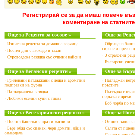
Регистрирай се за да имаш повече въ
коментиране на статиите
Още за Рецепти за сосове »
Още за Рецеп
· Изпитана рецепта за домашна горчица
· Обръщана баниц
сирене и пресен
· Постен дип с авокадо и тахан
· 3 страхотни рец
· Суровоядска разядка със сушени кайсии
· Български учен
Още за Вегански рецепти »
Още за Бърз
· Гриловани патладжани с леща и ароматни
· Патладжан ветр
подправки на фурна
пръстите!
· Патладжанена разядка
· Пъстърва с пър
поръска с орехи
· Любими есенни супи с тиква
· Боб чорба по м
Още за Вегетариански рецепти »
Още за Пост
· Постни банички с праз и маслини
· От днес започва
· Бърз обяд със спанак, чери домати, яйца и
· Салата от пшен
самардала
· Салата с леща б