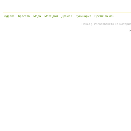
Здраве
Красота
Мода
Моят дом
Двама+
Кулинария
Време за мен
Hera.bg. Използването на матери