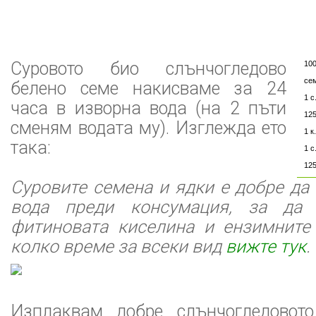
Суровото био слънчогледово
10
се
белено семе накисваме за 24
1 с
часа в изворна вода (на 2 пъти
125
сменям водата му). Изглежда ето
1 к
така:
1 с
125
Суровите семена и ядки е добре да
вода преди консумация, за да 
фитиновата киселина и ензимните
колко време за всеки вид
вижте тук
.
Изплаквам добре слънчогледовото