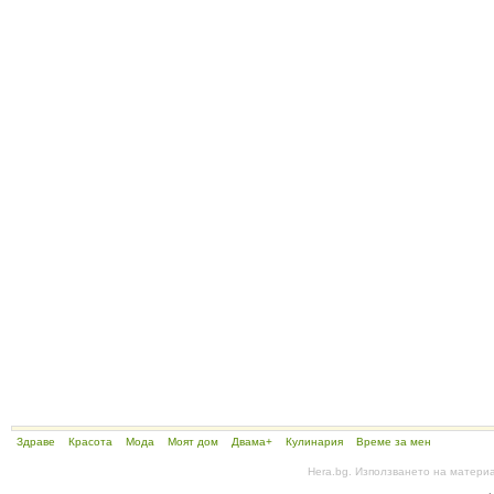
Здраве
Красота
Мода
Моят дом
Двама+
Кулинария
Време за мен
Hera.bg. Използването на матери