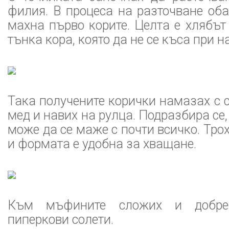
филия. В процеса на разточване об
махна първо корите. Целта е хлябът
тънка кора, която да не се къса при н
Така получените корички намазах с с
мед и навих на рулца. Подразбира се,
може да се маже с почти всичко. Тро
и формата е удобна за хващане.
Към мъфините сложих и добре
пиперкови солети.