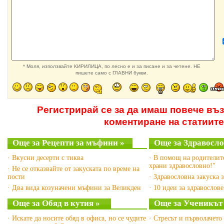
* Моля, използвайте КИРИЛИЦА, по лесно е и за писане и за четене. НЕ
пишете само с ГЛАВНИ букви.
Регистрирай се за да имаш повече въ
коментиране на статиите
Още за Рецепти за мъфини »
Още за Здравосло
· Вкусни десерти с тиква
· В помощ на родителите
храни здравословно!"
· Не се отказвайте от закуската по време на
пости
· Здравословна закуска 
· Два вида козуначени мъфини за Великден
· 10 идеи за здравослов
Още за Обяд в кутия »
Още за Ученикът
· Искате да носите обяд в офиса, но се чудите
· Стресът и първолачето