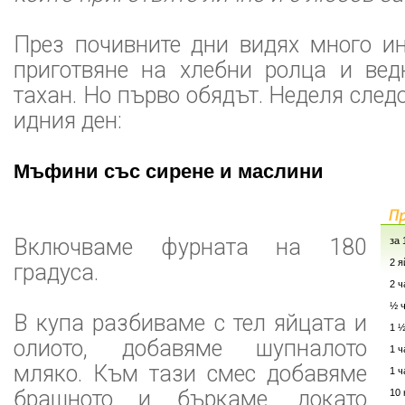
През почивните дни видях много ин
приготвяне на хлебни ролца и вед
тахан. Но първо обядът. Неделя след
идния ден:
Мъфини със сирене и маслини
Включваме фурната на 180
за
2 я
градуса.
2 
½ 
В купа разбиваме с тел яйцата и
1 ½
олиото, добавяме шупналото
1 ч
мляко. Към тази смес добавяме
1 
брашното и бъркаме, докато
10 