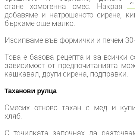
2 
стане хомогенна смес. Накрая
добавяме и натрошеното сирене, ки
бъркаме още малко.
Изсипваме във формички и печем 30-
Това е базова рецепта и за всички 
зависимост от предпочитанията мо
кашкавал, други сирена, подправки.
Таханови рулца
Смесих отново тахан с мед и куп
хляб.
С точилката започнах да разточва