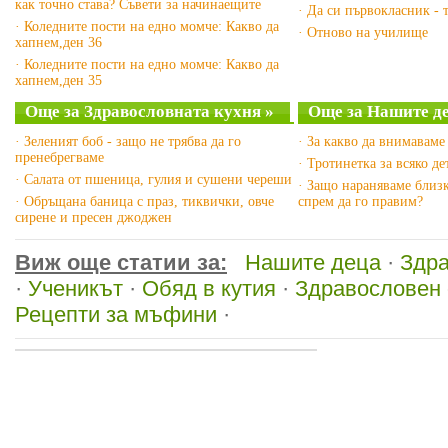
как точно става? Съвети за начинаещите
· Да си първокласник - 
· Коледните пости на едно момче: Какво да
· Отново на училище
хапнем,ден 36
· Коледните пости на едно момче: Какво да
хапнем,ден 35
Още за Здравословната кухня »
Още за Нашите де
· Зеленият боб - защо не трябва да го
· За какво да внимаваме
пренебрегваме
· Тротинетка за всяко де
· Салата от пшеница, гулия и сушени череши
· Защо нараняваме близк
· Обръщана баница с праз, тиквички, овче
спрем да го правим?
сирене и пресен джоджен
Виж още статии за:
Нашите деца
·
Здра
·
Ученикът
·
Обяд в кутия
·
Здравословен 
Рецепти за мъфини
·