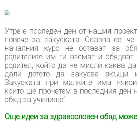
Утре е последен ден от нашия проек
повече за закуската. Оказва се, ч
началния курс не остават за об
родителите им ги вземат и обядват
родител, който да не мисли каква да
дали детето да закусва вкъщи 
Закуската при малките има някои
които ще прочетем в последния ден 
обяд за училище"
Още идеи за здравословен обяд может