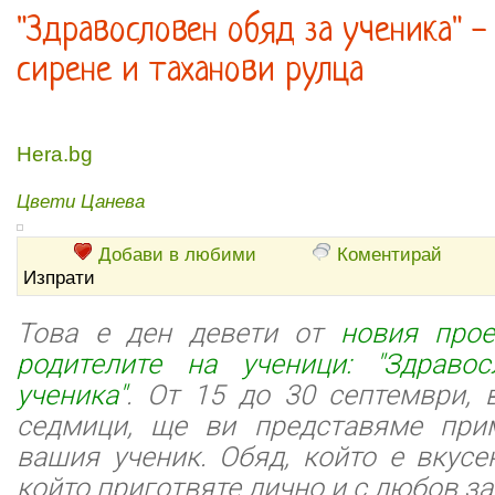
"Здравословен обяд за ученика" 
сирене и таханови рулца
Hera.bg
Цвети Цанева
Добави в любими
Коментирай
Изпрати
Това е ден девети от
новия про
родителите на ученици: "Здраво
ученика"
. От 15 до 30 септември, 
седмици, ще ви представяме при
вашия ученик. Обяд, който е вкусе
който приготвяте лично и с любов за