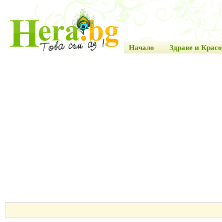
Начало
Здраве и Красо