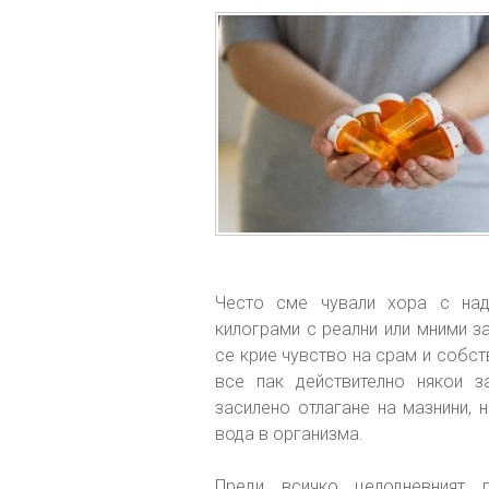
Често сме чували хора с надн
килограми с реални или мними з
се крие чувство на срам и собст
все пак действително някои з
засилено отлагане на мазнини, 
вода в организма.
Преди всичко целодневният 