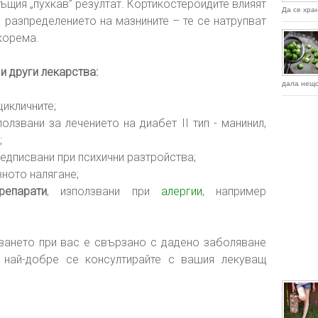
същия „пухкав” резултат. Кортикостероидите влияят
Да се хра
а разпредeлението на мазнините – те се натрупват
 корема.
и други лекарства:
дала нещо
цикличните;
зползвани за лечението на диабет II тип - манинил,
;
редписвани при психични разтройства;
ното налягане;
репарати
, използвани при
алергии
, например
ването при вас е свързано с дадено заболяване
, най-добре се консултирайте с вашия лекуващ