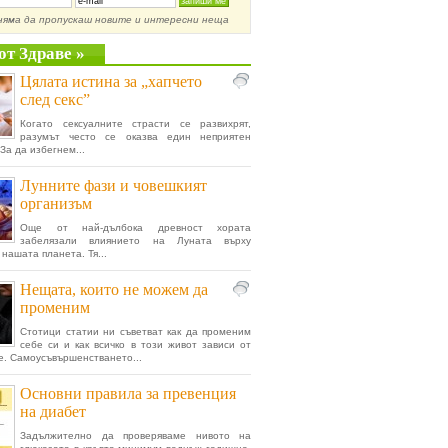
няма да пропускаш новите и интересни неща
от Здраве »
Цялата истина за „хапчето
след секс”
Когато сексуалните страсти се развихрят,
разумът често се оказва един неприятен
За да избегнем...
Лунните фази и човешкият
организъм
Още от най-дълбока древност хората
забелязали влиянието на Луната върху
нашата планета. Тя...
Нещата, които не можем да
променим
Стотици статии ни съветват как да променим
себе си и как всичко в този живот зависи от
е. Самоусъвършенстването...
Основни правила за превенция
на диабет
Задължително да проверяваме нивото на