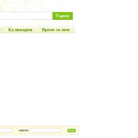
+
Кулинария
Време за мен
парола: