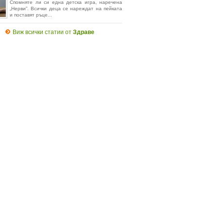
Спомняте ли си една детска игра, наречена
„Нерви”. Всички деца се нареждат на пейката
и поставят ръце...
Виж всички статии от
Здраве