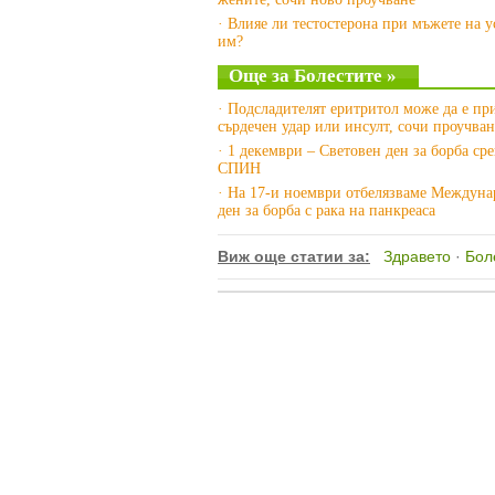
· Влияе ли тестостерона при мъжете на у
им?
Още за Болестите »
· Подсладителят еритритол може да е пр
сърдечен удар или инсулт, сочи проучван
· 1 декември – Световен ден за борба ср
СПИН
· На 17-и ноември отбелязваме Междун
ден за борба с рака на панкреаса
Виж още статии за:
Здравето
·
Бол