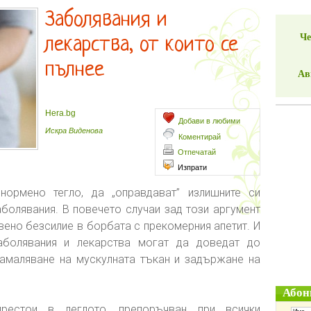
Заболявания и
Че
лекарства, от които се
пълнее
Ав
Hera.bg
Добави в любими
Искра Виденова
Коментирай
Отпечатай
Изпрати
ормено тегло, да „оправдават” излишните си
аболявания. В повечето случаи зад този аргумент
вено безсилие в борбата с прекомерния апетит. И
аболявания и лекарства могат да доведат до
намаляване на мускулната тъкан и задържане на
Абон
престои в леглото, препоръчван при всички