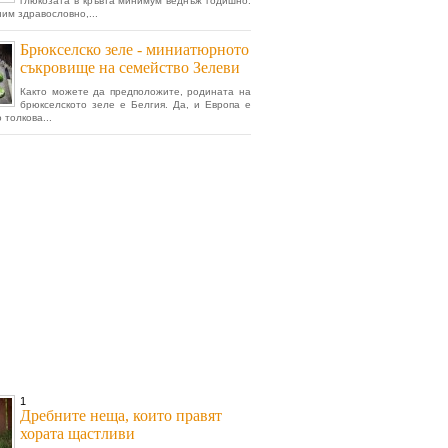
глюкозата в кръвта минимум веднъж годишно.
ним здравословно,...
Брюкселско зеле - миниатюрното
съкровище на семейство Зелеви
Както можете да предположите, родината на
брюкселското зеле е Белгия. Да, и Европа е
 толкова...
1
Дребните неща, които правят
хората щастливи