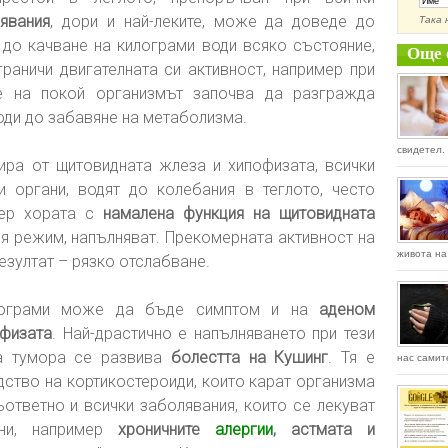
явания
, дори и най-леките, може да доведе до
Така 
 до качване на килограми води всяко състояние,
Още 
раничи двигателната си активност, например при
е на покой организмът започва да разгражда
оди до забавяне на метаболизма.
свидетел. 
ира от щитовидната жлеза и хипофизата, всички
и органи, водят до колебания в теглото, често
мер хората с
намалена функция на щитовидната
ия режим, напълняват. Прекомерната активност на
живота на 
езултат – рязко отслабване.
илограми може да бъде симптом и на
аденом
офизата
. Най-драстично е напълняването при тези
на тумора се развива
болестта на Кушинг
. Тя е
нас самит
ство на кортикостероиди, които карат организма
ъответно и всички заболявания, които се лекуват
они, например
хроничните
алергии
, астмата и