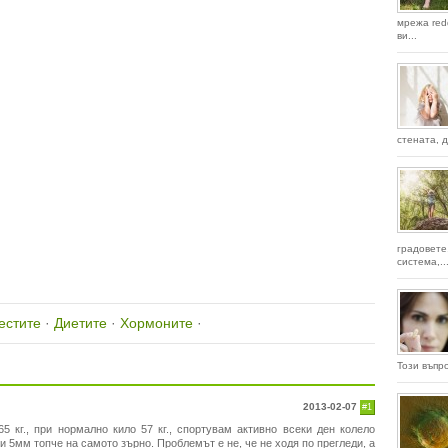
мрежа red
ви...
стената, д
градовете
система,..
естите
·
Диетите
·
Хормоните
·
Този въпро
2013-02-07
#1
5 кг., при нормално кило 57 кг., спортувам активно всеки ден колело
и 5мм топче на самото зърно. Проблемът е не, че не ходя по прегледи, а