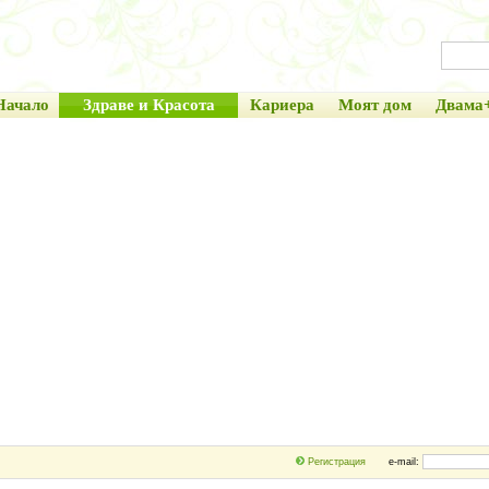
Начало
Здраве и Красота
Кариера
Моят дом
Двама
Регистрация
e-mail: