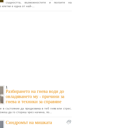
същността, възможностите и ползите на
 клетки е една от най-...
1
Разбирането на гнева води до
овладяването му - причини за
гнева и техники за справяне
 е в състояние да предизвика в теб гняв или стрес.
ожеш да го сториш чрез начина, по...
Синдромът на мишката