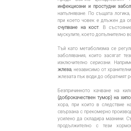
инфекциозни и простудни забол
напълняване. По същата логика,
при което човек е длъжен да ог
счупване на кост
. В състояни
мускулите, което допълнително в
Тъй като метаболизма се регул
заболявания, които засягат тез
изключително сериозни. Напри
жлеза
, независимо от хранителн
жлезата пък води до обратният р
Безпричинното качване на к
(доброкачествен тумор) на хип
хора, при които в следствие 
свързана с прекомерно производ
усилено да складира мазнини. С
продължително с тези хорм