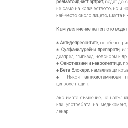
ревматоидният артрит
, водят до 
не само на количеството, но и н
най-често около лицето, шията и
Към увеличение на теглото водят 
♠
Антидепресантите
, особено три
♠
Сулфанилурейни препарати
, и
диапрел, глипизид, новонорм и др.
♠
Фенотиазини и невролептици
, п
♠
Бета-блокери
, намаляващи кръв
♠ Някои
антихистаминови п
ципрохептадин.
Ако имате съмнение, че напълня
или употребата на медикамент
лекар.