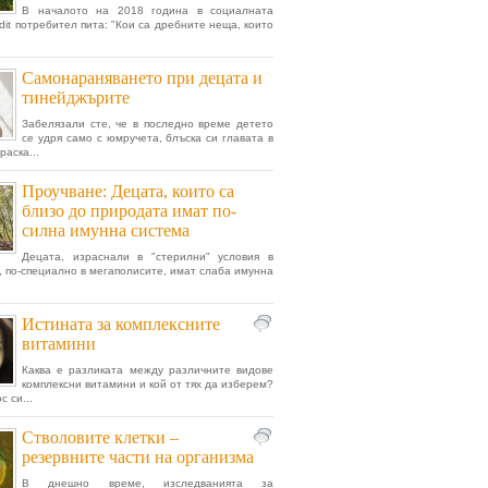
В началото на 2018 година в социалната
dit потребител пита: "Кои са дребните неща, които
Самонараняването при децата и
тинейджърите
Забелязали сте, че в последно време детето
се удря само с юмручета, блъска си главата в
раска...
Проучване: Децата, които са
близо до природата имат по-
силна имунна система
Децата, израснали в "стерилни" условия в
, по-специално в мегаполисите, имат слаба имунна
.
Истината за комплексните
витамини
Каква е разликата между различните видове
комплексни витамини и кой от тях да изберем?
с си...
Стволовите клетки –
резервните части на организма
В днешно време, изследванията за