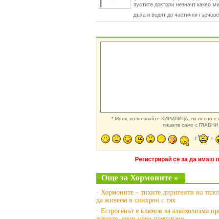
пустите доктори незначт какво ми
дъха и водят до частични гърчове
* Моля, използвайте КИРИЛИЦА, по лесно е и
пишете само с ГЛАВНИ 
Регистрирай се за да имаш 
Още за Хормоните »
· Хормоните – тихите диригенти на тяло
да живеем в синхрон с тях
· Естрогенът е ключов за алкохолизма пр
жените, сочи ново проучване