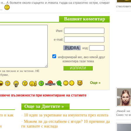
 е... А болките около сърцето и лчвата гърда са страхотно остри, спират
стволовите
...
Вашият коментар
Име:
e-mail:
код:
информирай ме, ако някой друг
коментира тази тема
 за писане и за четене. НЕ
букви.
Още »
повече възможности при коментиране на статиите
Още за Диетите »
„Никой не
то и как
· 10 идеи за укрепване на имунитета през есента
Само ти м
· Можем ли да отслабнем с ягоди? 10 причини да
и
ги хапвате с наслада