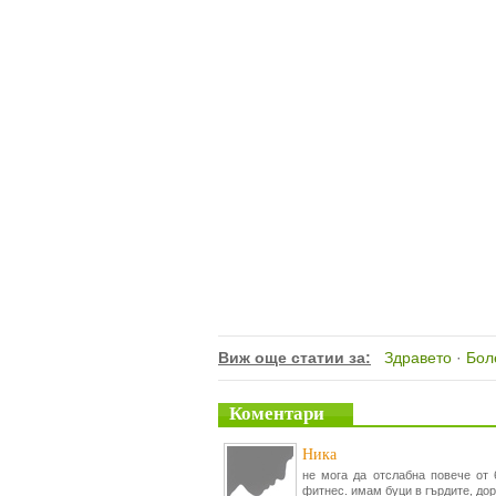
Виж още статии за:
Здравето
·
Бол
Коментари
Ника
не мога да отслабна повече от 6
фитнес. имам буци в гърдите, дор