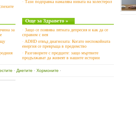
· Тази подправка намалява нивата на холестерол
спехите
Още за Здравето »
ичина за
· Защо се появява лятната депресия и как да се
е
справим с нея
ещу
· ADHD отвъд диагнозата: Когато неспокойната
енергия се превръща в предимство
ародния
· Разговорите с предците: защо мъртвите
продължават да живеят в нашите истории
естите
·
Диетите
·
Хормоните
·