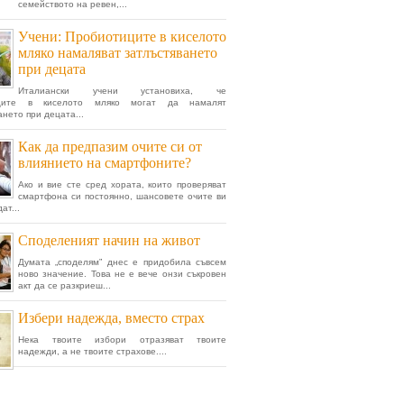
семейството на ревен,...
Учени: Пробиотиците в киселото
мляко намаляват затлъстяването
при децата
Италиански учени установиха, че
иците в киселото мляко могат да намалят
ането при децата...
Как да предпазим очите си от
влиянието на смартфоните?
Ако и вие сте сред хората, които проверяват
смартфона си постоянно, шансовете очите ви
ат...
Споделеният начин на живот
Думата „споделям” днес е придобила съвсем
ново значение. Това не е вече онзи съкровен
акт да се разкриеш...
Избери надежда, вместо страх
Нека твоите избори отразяват твоите
надежди, а не твоите страхове....