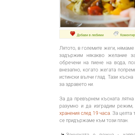
Добави в любими
Коментир
Лятото, в големите жеги, нямаме
задържим някакво желание за
обречени на пиене на вода, по
внезапно, когато жегата попреми
истински вълчи глад. Тази късна
за здравето ни.
За да превърнем късната лятна 
разумно и да изградим режим,
хранения след 19 часа
. За целта
се придържаме към този план.
Закуската е важна - хапва