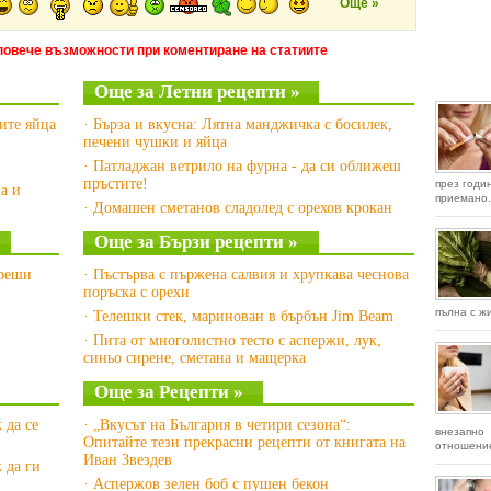
Още »
повече възможности при коментиране на статиите
Още за Летни рецепти »
ите яйца
· Бърза и вкусна: Лятна манджичка с босилек,
печени чушки и яйца
· Патладжан ветрило на фурна - да си оближеш
пръстите!
през годи
а и
приемано.
· Домашен сметанов сладолед с орехов крокан
Още за Бързи рецепти »
ереши
· Пъстърва с пържена салвия и хрупкава чеснова
поръска с орехи
пълна с жи
· Телешки стек, маринован в бърбън Jim Beam
)
· Пита от многолистно тесто с аспержи, лук,
синьо сирене, сметана и мащерка
Още за Рецепти »
 да се
· „Вкусът на България в четири сезона“:
внезапн
Опитайте тези прекрасни рецепти от книгата на
отношение
Иван Звездев
 да ги
· Аспержов зелен боб с пушен бекон