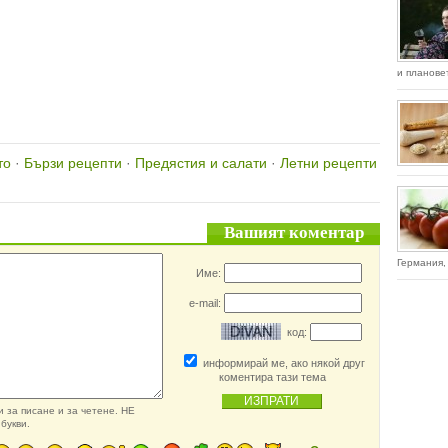
и плановет
то
·
Бързи рецепти
·
Предястия и салати
·
Летни рецепти
Вашият коментар
Германия,
Име:
e-mail:
код:
информирай ме, ако някой друг
коментира тази тема
 за писане и за четене. НЕ
букви.