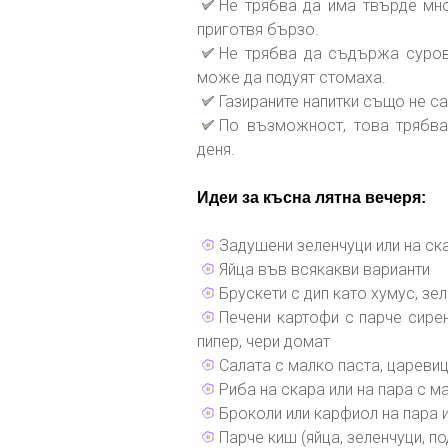
Не трябва да има твърде мно
приготвя бързо.
Не трябва да съдържа сурови
може да подуят стомаха.
Газираните напитки също не са
По възможност, това трябва
деня.
Идеи за късна лятна вечеря:
Задушени зеленчуци или на ск
Яйца във всякакви варианти
Брускети с дип като хумус, зел
Печени картофи с парче сирен
пипер, чери домат
Салата с малко паста, царевиц
Риба на скара или на пара с м
Броколи или карфиол на пара и
Парче киш (яйца, зеленчуци, п