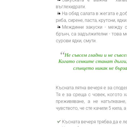
въглехидрати.
На обяд салата в жегата е доб
риба, сирене, паста, крутони, ядки
Междинни закуски - между с
брънч, са задължителни - това м
сурови ядки, смути.
“
Не съвсем гладни и не съвсе
Когато сенките станат дълги,
слънцето никак не бърза
Късната лятна вечеря е за споде
Тя е за среща с човек, когото х
преживяване, а не натъпкване
чувството, че сте качили 5 кила, 
Късната вечеря трябва да е л