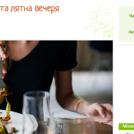
та лятна вечеря
Че
Ав
Абон