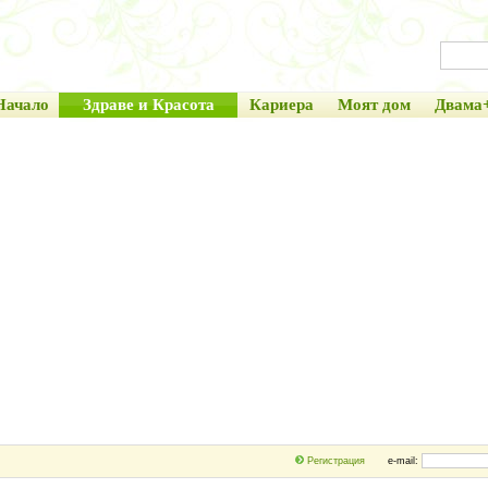
Начало
Здраве и Красота
Кариера
Моят дом
Двама
Регистрация
e-mail: