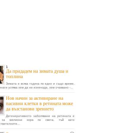
1
Да придадем на зимата душа и
топлина
Зимата е всяка година по едно и също време,
инаги успява хем да ни изненада, хем очаквано -...
Нов начин за активиране на
пасивни клетки в ретината може
да възстанови зрението
Дегенеративното заболяване на ретината е
 за милиони хора по света, тъй като
ствителните...