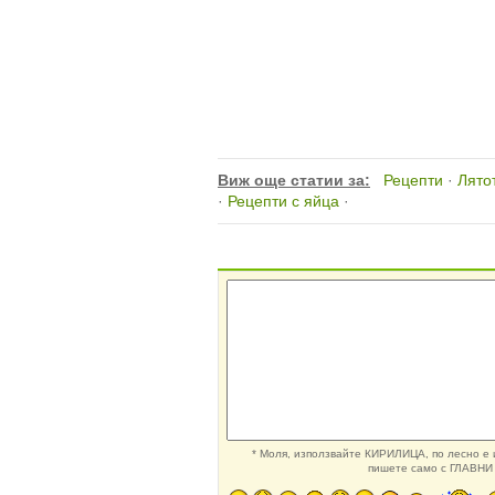
Виж още статии за:
Рецепти
·
Лято
·
Рецепти с яйца
·
* Моля, използвайте КИРИЛИЦА, по лесно е и
пишете само с ГЛАВНИ 