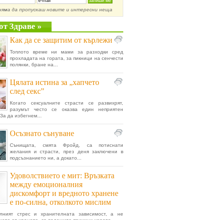
няма да пропускаш новите и интересни неща
от Здраве »
Как да се защитим от кърлежи
Топлото време ни мами за разходки сред
прохладата на гората, за пикници на сенчести
полянки, бране на...
Цялата истина за „хапчето
след секс”
Когато сексуалните страсти се развихрят,
разумът често се оказва един неприятен
За да избегнем...
Осъзнато сънуване
Сънищата, смята Фройд, са потиснати
желания и страсти, през деня заключени в
подсъзнанието ни, а докато...
Удоволствието е мит: Връзката
между емоционалния
дискомфорт и вредното хранене
е по-силна, отколкото мислим
лният стрес и хранителната зависимост, а не