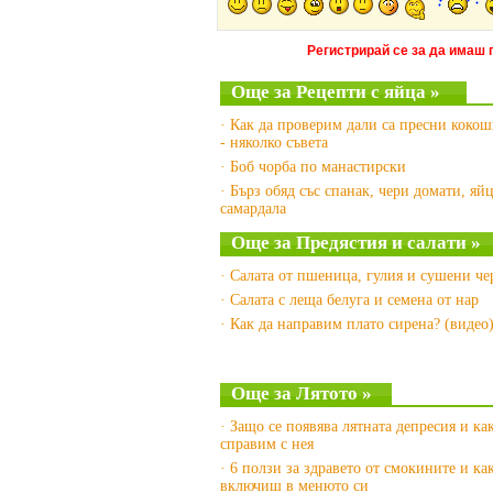
Регистрирай се за да имаш 
Още за Рецепти с яйца »
· Как да проверим дали са пресни кокош
- няколко съвета
· Боб чорба по манастирски
· Бърз обяд със спанак, чери домати, яйц
самардала
Още за Предястия и салати »
· Салата от пшеница, гулия и сушени ч
· Салата с леща белуга и семена от нар
· Как да направим плато сирена? (видео
Още за Лятото »
· Защо се появява лятната депресия и как
справим с нея
· 6 ползи за здравето от смокините и как
включиш в менюто си