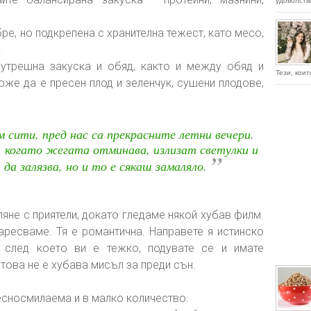
удоволств
ре, но подкрепена с хранителна тежест, като месо,
.
утрешна закуска и обяд, както и между обяд и
Тези, които
оже да е пресен плод и зеленчук, сушени плодове,
м сити, пред нас са прекрасните летни вечери.
 когато жегата отминава, излизат светулки и
”
 да залязва, но и то е сякаш замаляло.
ляне с приятели, докато гледаме някой хубав филм.
аресваме. Тя е романтична. Направете я истинско
, след което ви е тежко, подувате се и имате
а това не е хубава мисъл за преди сън.
есносмилаема и в малко количество.