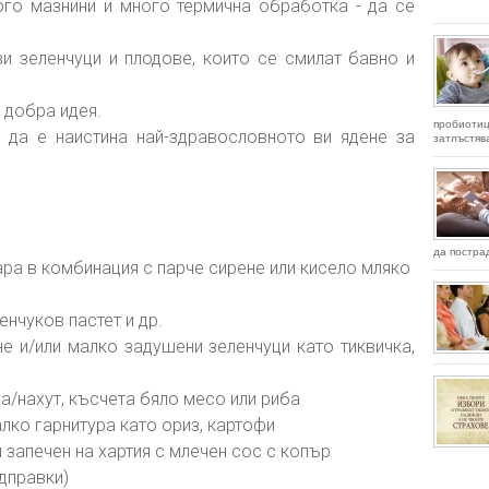
го мазнини и много термична обработка - да се
 зеленчуци и плодове, които се смилат бавно и
 добра идея.
пробиот
 да е наистина най-здравословното ви ядене за
затлъстяв
да пострад
ара в комбинация с парче сирене или кисело мляко
енчуков пастет и др.
е и/или малко задушени зеленчуци като тиквичка,
а/нахут, късчета бяло месо или риба
алко гарнитура като ориз, картофи
 запечен на хартия с млечен сос с копър
одправки)