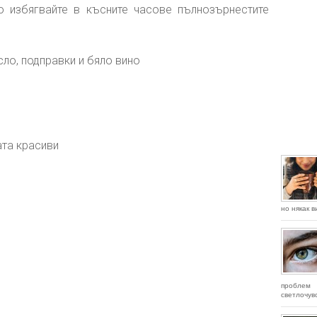
 избягвайте в късните часове пълнозърнестите
сло, подправки и бяло вино
ата красиви
но някак в
проблем
светлочув