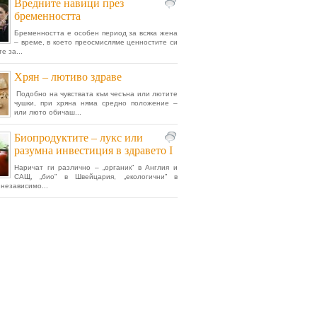
Вредните навици през
бременността
Бременността е особен период за всяка жена
– време, в което преосмисляме ценностите си
е за...
Хрян – лютиво здраве
Подобно на чувствата към чесъна или лютите
чушки, при хряна няма средно положение –
или люто обичаш...
Биопродуктите – лукс или
разумна инвестиция в здравето I
Наричат ги различно – „органик” в Англия и
САЩ, „био” в Швейцария, „екологични” в
 независимо...