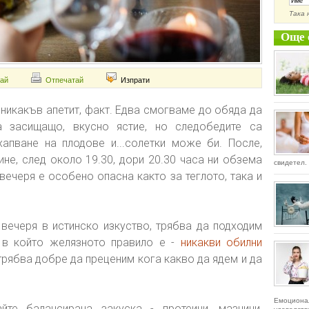
Така 
Още 
ай
Отпечатай
Изпрати
 никакъв апетит, факт. Едва смогваме до обяда да
 засищащо, вкусно ястие, но следобедите са
хапване на плодове и...солетки може би. После,
не, след около 19.30, дори 20.30 часа ни обзема
свидетел. 
 вечеря е особено опасна както за теглото, така и
вечеря в истинско изкуство, трябва да подходим
 в който желязното правило е -
никакви обилни
 трябва добре да преценим кога какво да ядем и да
Емоциона
йте балансирана закуска - протеини, мазнини,