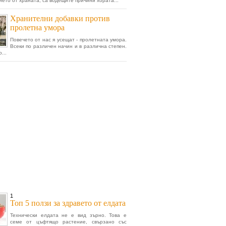
ието от храната, са водещите причини хората...
Хранителни добавки против
пролетна умора
Повечето от нас я усещат - пролетната умора.
Всеки по различен начин и в различна степен.
...
1
Топ 5 ползи за здравето от елдата
Технически елдата не е вид зърно. Това е
семе от цъфтящо растение, свързано със