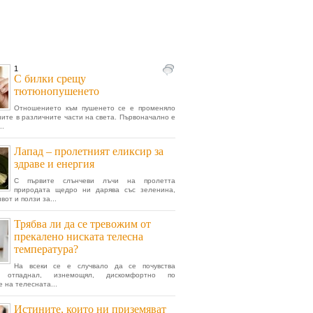
1
С билки срещу
тютюнопушенето
Отношението към пушенето се е променяло
ните в различните части на света. Първоначално е
..
Лапад – пролетният еликсир за
здраве и енергия
С първите слънчеви лъчи на пролетта
природата щедро ни дарява със зеленина,
вот и ползи за...
Трябва ли да се тревожим от
прекалено ниската телесна
температура?
На всеки се е случвало да се почувства
о отпаднал, изнемощял, дискомфортно по
 на телесната...
Истините, които ни приземяват