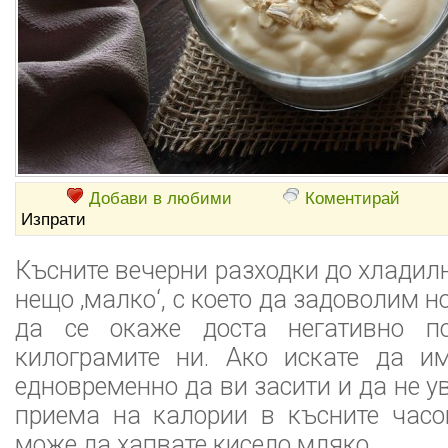
Добави в любими
Коментирай
Изпрати
Късните вечерни разходки до хладил
нещо ‚малко‘, с което да задоволим 
да се окаже доста негативно п
килограмите ни. Ако искате да им
едновременно да ви засити и да не 
приема на калории в късните часо
може да хапвате кисело мляко.