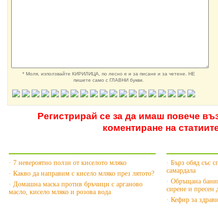
* Моля, използвайте КИРИЛИЦА, по лесно е и за писане и за четене. НЕ
пишете само с ГЛАВНИ букви.
Регистрирай се за да имаш повече въ
коментиране на статиит
Още за Киселото мляко »
Още за Мле
· 7 невероятно ползи от киселото мляко
· Бърз обяд със с
самардала
· Какво да направим с кисело мляко през лятото?
· Обръщана баниц
· Домашна маска против бръчици с арганово
сирене и пресен
масло, кисело мляко и розова вода
· Кефир за здрав
Още за Сънят »
Още за Здра