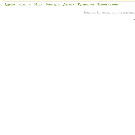
Здраве
Красота
Мода
Моят дом
Двама+
Кулинария
Време за мен
Hera.bg. Използването на матери