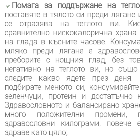
Помага за поддържане на тегло
поставяте в тялото си преди лягане 
се отразява на теглото ви. Ки
сравнително нискокалорична храна
на глада в късните часове. Консум
мляко преди лягане е здравосло
преборите с нощния глад, без то
негативно на теглото ви, но също
следите какво ядете през деня.
подбирате менюто си, консумирайте
зеленчуци, протеин и достатъчно 
Здравословното и балансирано хран
много положителни промени, 
здравословни килограми, повече 
здраве като цяло;