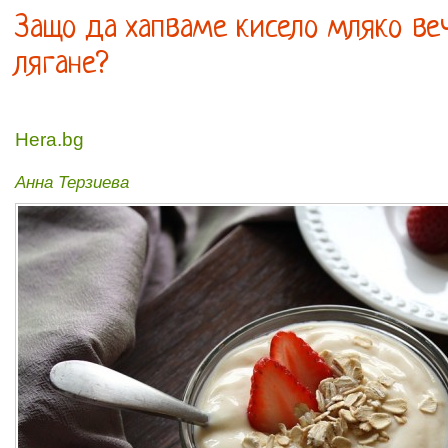
Защо да хапваме кисело мляко ве
лягане?
Hera.bg
Анна Терзиева