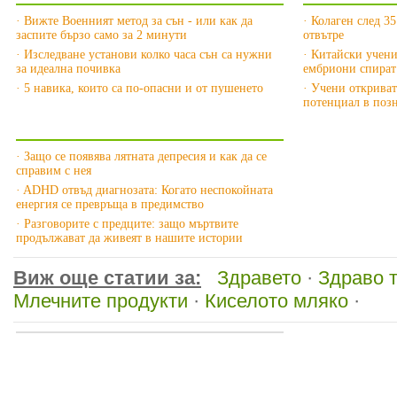
· Вижте Военният метод за сън - или как да
· Колаген след 35
заспите бързо само за 2 минути
отвътре
· Изследване установи колко часа сън са нужни
· Китайски учен
за идеална почивка
ембриони спират 
· 5 навика, които са по-опасни и от пушенето
· Учени открива
потенциал в позн
Още за Здравето »
· Защо се появява лятната депресия и как да се
справим с нея
· ADHD отвъд диагнозата: Когато неспокойната
енергия се превръща в предимство
· Разговорите с предците: защо мъртвите
продължават да живеят в нашите истории
Виж още статии за:
Здравето
·
Здраво 
Млечните продукти
·
Киселото мляко
·