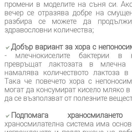
промени в моделите на съня си. Ак
вечер се отразява добре на смуще
разбира се можете да продълж
здравословни количества;
Добър вариант за хора с непоноси
- млечнокиселите бактерии в 
превръщат лактозата в млечна к
намалява количеството лактоза в 
Така че повечето хора с непоноси
могат да консумират кисело мляко в
да се възползват от полезните вещес
Подпомага храносмилането
-
храносмилателна система има основ