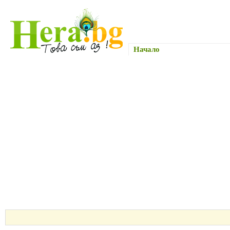
Начало
Здраве и Красо