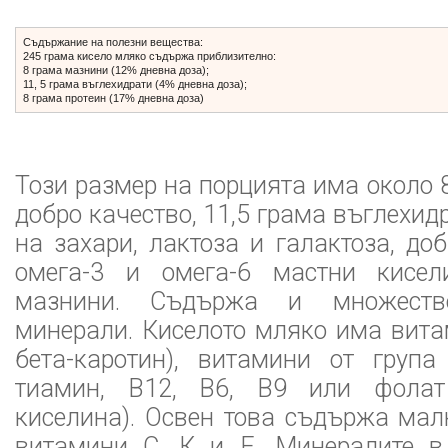
Съдържание на полезни вещества:
245 грама кисело мляко съдържа приблизително:
8 грама мазнини (12% дневна доза);
11, 5 грама въглехидрати (4% дневна доза);
8 грама протеин (17% дневна доза)
Този размер на порцията има около 
добро качество, 11,5 грама въглехи
на захари, лактоза и галактоза, до
омега-3 и омега-6 мастни кисел
мазнини. Съдържа и множест
минерали. Киселото мляко има вита
бета-каротин), витамини от група
тиамин, В12, В6, В9 или фолат
киселина). Освен това съдържа мал
витамини С, К и Е. Минералите в