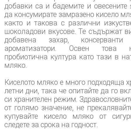
добавки са и бадемите и овесените 
да консумирате замразено кисело мл
както и такова с различни изкуст
шоколадови вкусове. Те съдържат в
добавена захар, консерванти
ароматизатори. Освен това 
пробиотична култура като тази в на
мляко.
Киселото мляко е много подходяща х
летни дни, така че опитайте да го в
си хранителен режим. Здравословнит
от голямо значение, не прекалявайт
купувайте кисело мляко от сигу
следете за срока на годност.