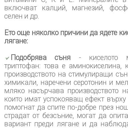
включват калций, магнезий, фосфо
селен и др.
Ето още няколко причини да ядете к
лягане:
Подобрява съня
- киселото м
триптофан: това е аминокиселина, 
производството на стимулиращи съ
химикали, наречени серотонин и мел
мляко насърчава производството н
които имат успокояващ ефект върху 
помогнат да спите по-добре през нощ
страдат от безсъние, могат да опит
вариант преди лягане и да наблюд