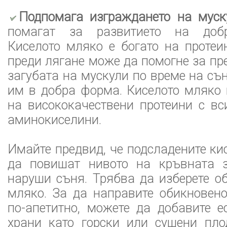
Подпомага изграждането на муск
помагат за развитието на добр
Киселото мляко е богато на проте
преди лягане може да помогне за пр
загубата на мускули по време на съ
им в добра форма. Киселото мляко
на висококачествени протеини с в
аминокиселини.
Имайте предвид, че подсладените ки
да повишат нивото на кръвната 
наруши съня. Трябва да изберете о
мляко. За да направите обикновен
по-апетитно, можете да добавите е
храни като горски или сушени пло