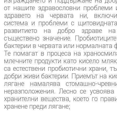
изграждането и поддържане на доб
от нашите здравословни проблеми 
здравето на червата ни, включи
система и проблеми с щитовидната
развитието на добро здраве н
съществено значение. Пробиотицит
бактерии в червата или нормалната 
Те помагат в процеса на храносмил
млечните продукти като кисело мляк
са естествени пробиотични храни, т
добри живи бактерии. Приемът на ки
лягане намалява стомашно-чревн
неразположения. Лесно се усвоява
хранителни вещества, което го прав
хранене преди лягане;