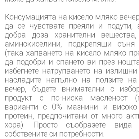
Консумацията на кисело мляко вечер
да се чувствате преяли и подути,
добра доза хранителни вещества
аминокиселини, подкрепящи съня
(така хапването на кисело мляко пр
да подобри и спането ви през нощта
избегнете натрупването на излишни
насладите напълно на ползите на
вечер, бъдете внимателни с избо
продукт с по-ниска масленост (
варианти с 0% мазнини и високо
протеин, предпочитани от много ак
хора). Просто съобразете вида 
собствените си потребности.