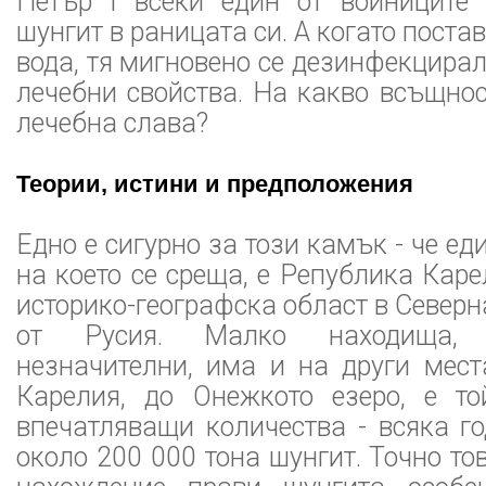
Петър I всеки един от войниците
шунгит в раницата си. А когато пост
вода, тя мигновено се дезинфекцира
лечебни свойства. На какво всъщно
лечебна слава?
Теории, истини и предположения
Едно е сигурно за този камък - че ед
на което се среща, е Република Каре
историко-географска област в Северн
от Русия. Малко находища, 
незначителни, има и на други мест
Карелия, до Онежкото езеро, е т
впечатляващи количества - всяка г
около 200 000 тона шунгит. Точно то