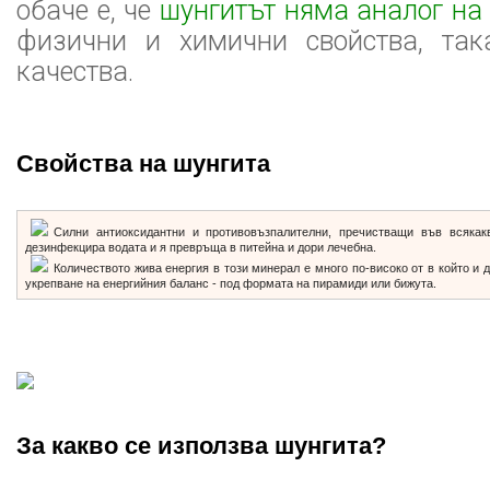
обаче е, че
шунгитът няма аналог на
физични и химични свойства, так
качества.
Свойства на шунгита
Силни антиоксидантни и противовъзпалителни, пречистващи във всяка
дезинфекцира водата и я превръща в питейна и дори лечебна.
Количеството жива енергия в този минерал е много по-високо от в който и д
укрепване на енергийния баланс - под формата на пирамиди или бижута.
За какво се използва шунгита?