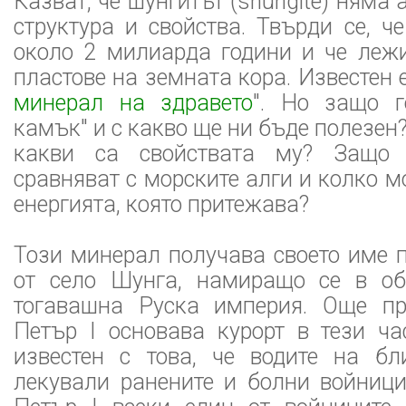
Казват, че шунгитът (shungite) няма 
структура и свойства. Твърди се, ч
около 2 милиарда години и че лежи
пластове на земната кора. Известен е
минерал на здравето
". Но защо г
камък" и с какво ще ни бъде полезен
какви са свойствата му? Защо 
сравняват с морските алги и колко 
енергията, която притежава?
Този минерал получава своето име 
от село Шунга, намиращо се в об
тогавашна Руска империя. Още пр
Петър I основава курорт в тези ча
известен с това, че водите на бл
лекували ранените и болни войници