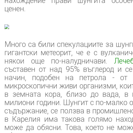
нахождение прави шунгита особе
ценен.
Много са били спекулациите за шунги
гигантски метеорит, че е с вулкани
някои още по-налудничави.
Лече
съставен от над 95% въглерод и се
начин, подобен на петрола - от 
микроскопични живи организми, коит
в земната кора, близо до вада, в
милиони години. Шунгит с по-малко о
съдържание, се ползва в промишлен
в Карелия има такова голямо нахо
може да обясни. Това, което не може