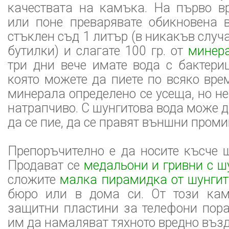
качествата на камъка. На първо в
или поне преварявате обикновена в
стъклен съд 1 литър (в никакъв случ
бутилки) и слагате 100 гр. от
минера
три дни вече имате вода с бактери
която можете да пиете по всяко вре
минерала определено се усеща, но не
натрапчиво. С шунгитова вода може д
да се пие, да се правят външни проми
Препоръчително е да носите късче ш
Продават се
медальони и гривни с ш
сложите
малка пирамидка от шунгит
бюро или в дома си. От този кам
защитни пластини за телефони пора
им да намаляват тяхното вредно възд