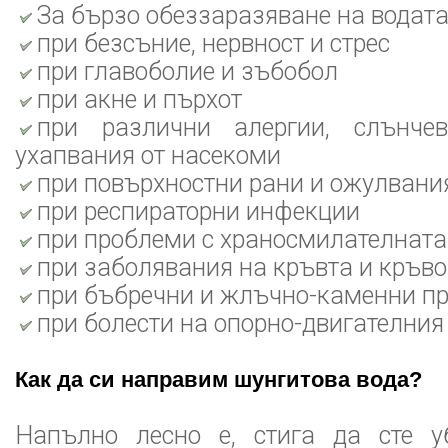
За бързо обеззаразяване на водата
при безсъние, нервност и стрес
при главоболие и зъбобол
при акне и пърхот
при различни алергии, слънче
ухапвания от насекоми
при повърхностни рани и ожулвани
при респираторни инфекции
при проблеми с храносмилателната
при заболявания на кръвта и кръв
при бъбречни и жлъчно-каменни п
при болести на опорно-двигателния
Как да си направим шунгитова вода?
Напълно лесно е, стига да сте у