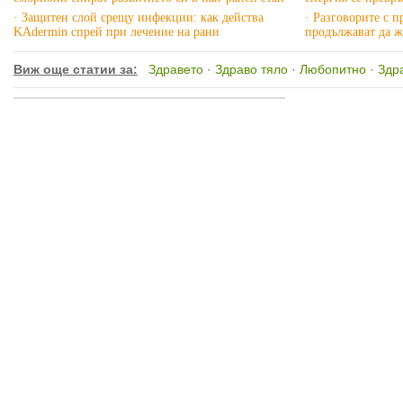
· Защитен слой срещу инфекции: как действа
· Разговорите с 
KAdermin спрей при лечение на рани
продължават да ж
Виж още статии за:
Здравето
·
Здраво тяло
·
Любопитно
·
Здр