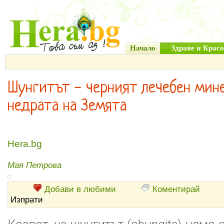
Начало
Здраве и Красо
Шунгитът - черният лечебен мин
недрата на Земята
Hera.bg
Мая Петрова
Добави в любими
Коментирай
Изпрати