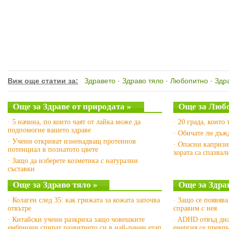
Виж още статии за:
Здравето
·
Здраво тяло
·
Любопитно
·
Здр
Още за Здраве от природата »
Още за Люб
· 5 начина, по които чаят от лайка може да
· 20 града, които 
подпомогне вашето здраве
· Обичате ли дъж
· Учени откриват изненадващ протеинов
· Опасни капризи
потенциал в познатото цвете
хората са спазвал
· Защо да изберете козметика с натурални
съставки
Още за Здраво тяло »
Още за Здра
· Колаген след 35: как грижата за кожата започва
· Защо се появява
отвътре
справим с нея
· Китайски учени разкриха защо човешките
· ADHD отвъд диа
ембриони спират развитието си в най-ранен етап
енергия се превр