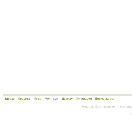
Здраве
Красота
Мода
Моят дом
Двама+
Кулинария
Време за мен
Hera.bg. Използването на матери