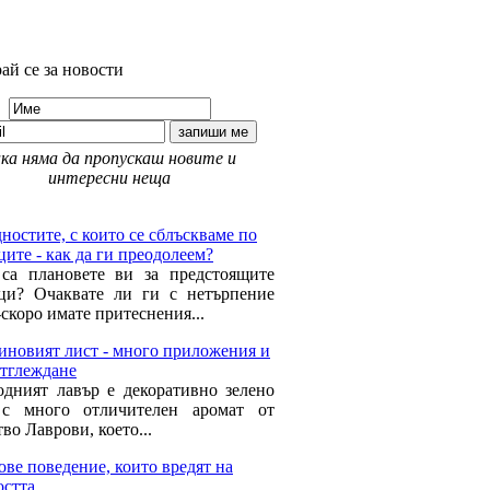
ай се за новости
ка няма да пропускаш новите и
интересни неща
 Здраве »
ностите, с които се сблъскваме по
ите - как да ги преодолеем?
са плановете ви за предстоящите
ци? Очаквате ли ги с нетърпение
скоро имате притеснения...
иновият лист - много приложения и
отглеждане
одният лавър е декоративно зелено
 с много отличителен аромат от
во Лаврови, което...
ве поведение, които вредят на
остта