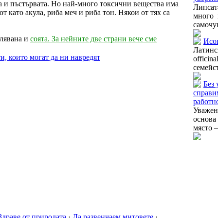
а и пъстървата. Но най-много токсични вещества има
Липсат
 като акула, риба меч и риба тон. Някои от тях са
много 
самочув
слявана и
соята. За нейните две страни вече сме
Исо
Латинс
и, които могат да ни навредят
offici
семейст
Без 
справи
работн
Уважени
основа
място –
Здраве от природата
·
Да развенчаем митовете
·