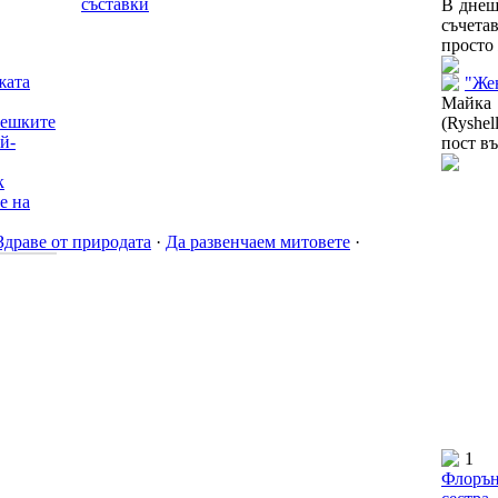
съставки
В днеш
съчета
просто 
жата
"Жен
Майка
вешките
(Ryshe
й-
пост въ
к
е на
Здраве от природата
·
Да развенчаем митовете
·
1
Флорън