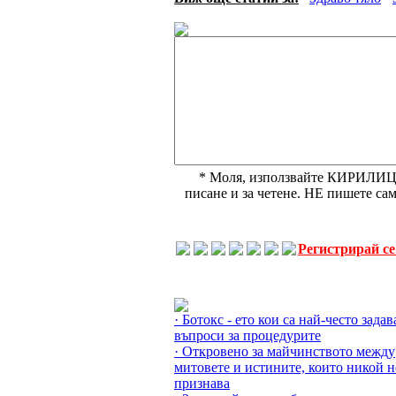
* Моля, използвайте КИРИЛИЦА,
писане и за четене. НЕ пишете с
Регистрирай с
Още за Да развенчаем митовете »
· Ботокс - ето кои са най-често зада
въпроси за процедурите
· Откровено за майчинството между
митовете и истините, които никой н
признава