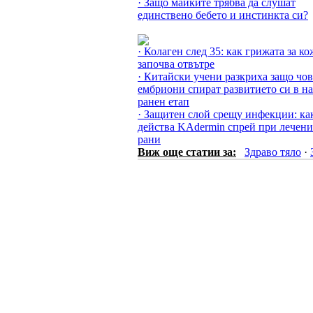
· Защо майките трябва да слушат
единствено бебето и инстинкта си?
Още за Здраво тяло »
· Колаген след 35: как грижата за ко
започва отвътре
· Китайски учени разкриха защо чо
ембриони спират развитието си в на
ранен етап
· Защитен слой срещу инфекции: ка
действа KAdermin спрей при лечени
рани
Виж още статии за:
Здраво тяло
·