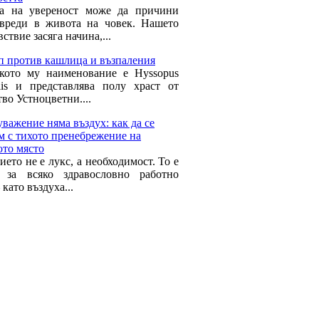
а на увереност може да причини
вреди в живота на човек. Нашето
ствие засяга начина,...
п против кашлица и възпаления
кото му наименование е Hyssopus
nalis и представлява полу храст от
во Устноцветни....
уважение няма въздух: как да се
м с тихото пренебрежение на
ото място
ето не е лукс, а необходимост. То е
 за всяко здравословно работно
 като въздуха...