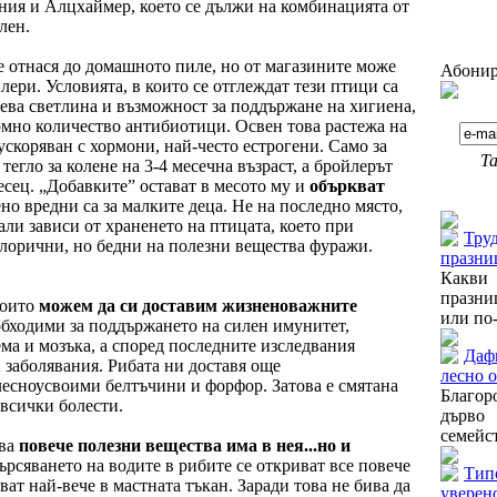
ния и Алцхаймер, което се дължи на комбинацията от
лен.
е отнася до домашното пиле, но от магазините може
Абонир
лери. Условията, в които се отглеждат тези птици са
ева светлина и възможност за поддържане на хигиена,
ромно количество антибиотици. Освен това растежа на
скоряван с хормони, най-често естрогени. Само за
Та
егло за колене на 3-4 месечна възраст, а бройлерът
есец. „Добавките” остават в месото му и
объркват
Още от
ено вредни са за малките деца. Не на последно място,
ли зависи от храненето на птицата, което при
Труд
алорични, но бедни на полезни вещества фуражи.
празниц
Какви 
празни
които
можем да си доставим жизненоважните
или по-
еобходими за поддържането на силен имунитет,
ема и мозъка, а според последните изследвания
Даф
 заболявания. Рибата ни доставя още
лесно 
есноусвоими белтъчини и форфор. Затова е смятана
Благор
 всички болести.
дърво
семейст
ова
повече полезни вещества има в нея...но и
мърсяването на водите в рибите се откриват все повече
Типо
ат най-вече в мастната тъкан. Заради това не бива да
уверен