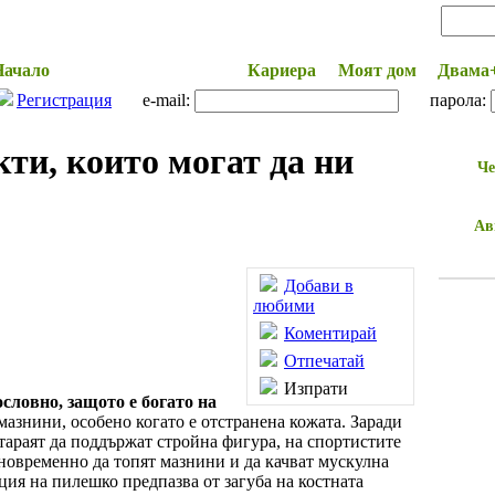
Начало
Здраве и Красота
Кариера
Моят дом
Двама
Регистрация
e-mail:
парола:
ти, които могат да ни
Че
Ав
Добави в
любими
Коментирай
Отпечатай
Изпрати
словно, защото е богато на
мазнини, особено когато е отстранена кожата. Заради
стараят да поддържат стройна фигура, на спортистите
новременно да топят мазнини и да качват мускулна
ция на пилешко предпазва от загуба на костната