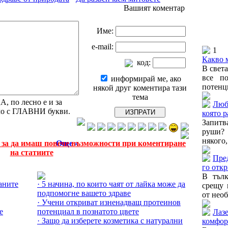
Вашият коментар
Име:
e-mail:
1
Какво 
код:
В свет
все п
информирай ме, ако
потенци
някой друг коментира тази
тема
 по лесно е и за
Люб
амо с ГЛАВНИ букви.
която р
Запитв
руши? 
някого,
е за да имаш повече възможности при коментиране
Още »
на статиите
Пред
Още за Здраве от природата »
го отк
В тълк
ваните
· 5 начина, по които чаят от лайка може да
срещу 
подпомогне вашето здраве
от необ
· Учени откриват изненадващ протеинов
е
потенциал в познатото цвете
Лаз
· Защо да изберете козметика с натурални
комфор