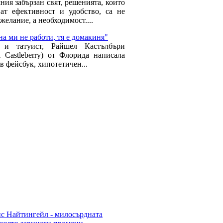
ния забързан свят, решенията, които
ват ефективност и удобство, са не
желание, а необходимост....
а ми не работи, тя е домакиня"
 и татуист, Райшел Кастълбъри
ll Castleberry) от Флорида написала
в фейсбук, хипотетичен...
с Найтингейл - милосърдната