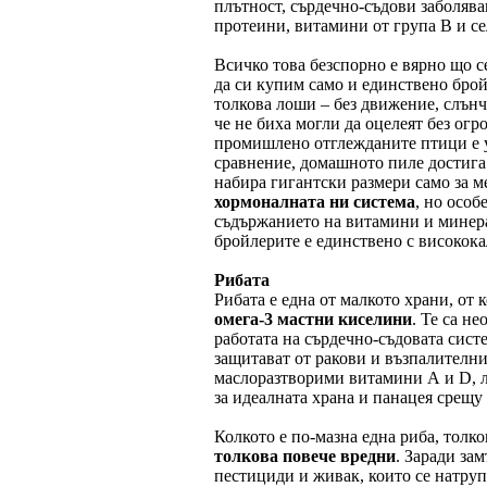
плътност, сърдечно-съдови заболява
протеини, витамини от група В и се
Всичко това безспорно е вярно що с
да си купим само и единствено брой
толкова лоши – без движение, слънч
че не биха могли да оцелеят без ог
промишлено отглежданите птици е у
сравнение, домашното пиле достига т
набира гигантски размери само за м
хормоналната ни система
, но особ
съдържанието на витамини и минера
бройлерите е единствено с високок
Рибата
Рибата е една от малкото храни, от 
омега-3 мастни киселини
. Те са н
работата на сърдечно-съдовата сист
защитават от ракови и възпалителни
маслоразтворими витамини А и D, л
за идеалната храна и панацея срещу
Колкото е по-мазна една риба, толк
толкова повече вредни
. Заради за
пестициди и живак, които се натрупв