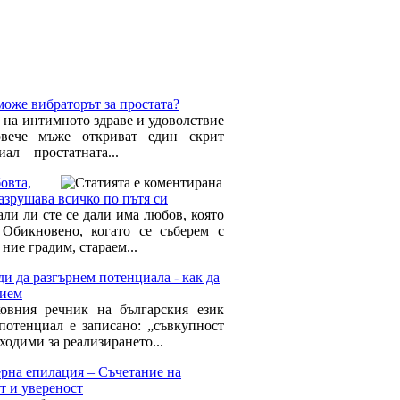
може вибраторът за простата?
а на интимното здраве и удоволствие
овече мъже откриват един скрит
ал – простатната...
овта,
азрушава всичко по пътя си
али ли сте се дали има любов, която
Обикновено, когато се съберем с
 ние градим, стараем...
и да разгърнем потенциала - как да
рием
овния речник на българския език
потенциал е записано: „съвкупност
ходими за реализирането...
ерна епилация – Съчетание на
т и увереност