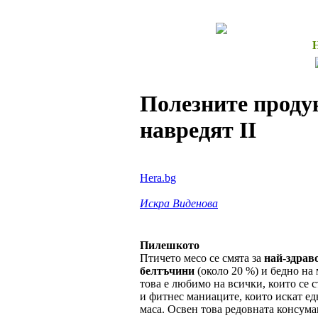
Полезните продук
навредят II
Hera.bg
Искра Виденова
Пилешкото
Птичето месо се смята за
най-здраво
белтъчини
(около 20 %) и бедно на 
това е любимо на всички, които се 
и фитнес маниаците, които искат ед
маса. Освен това редовната консума