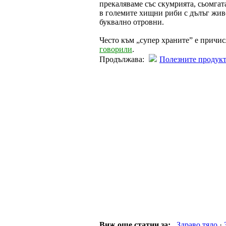
прекаляваме със скумрията, сьомгат
в големите хищни риби с дълъг живот
буквално отровни.
Често към „супер храните” е причи
говорили
.
Продължава:
Полезните продукт
Виж още статии за:
Здраво тяло
·