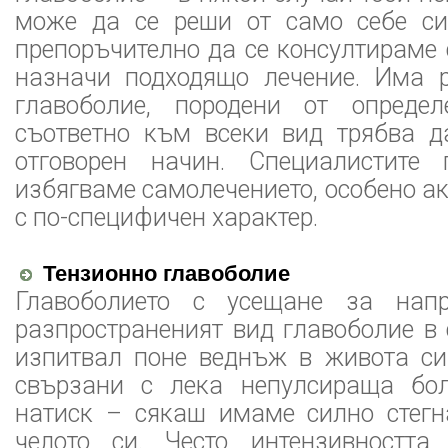
може да се реши от само себе си
препоръчително да се консултираме с
назначи подходящо лечение. Има 
главоболие, породени от опреде
съответно към всеки вид трябва д
отговорен начин. Специалистите 
избягваме самолечението, особено ак
с по-специфичен характер.
Тензионно главоболие
Главоболието с усещане за нап
разпространеният вид главоболие в с
изпитвал поне веднъж в живота си
свързани с лека непулсираща бол
натиск – сякаш имаме силно стегн
челото си. Често интензивността