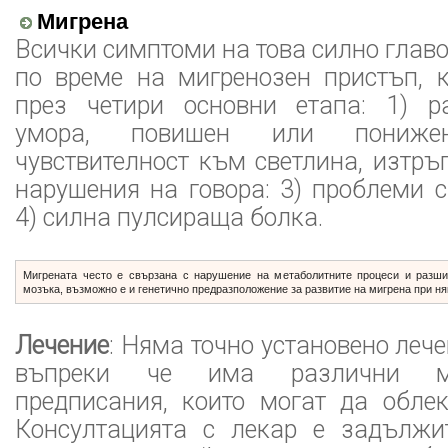
Мигрена
Всички симптоми на това силно главо
по време на мигренозен пристъп, к
през четири основни етапа: 1) ра
умора, повишен или пониже
чувствителност към светлина, изтръп
нарушения на говора: 3) проблеми 
4) силна пулсираща болка.
Мигрената често е свързана с нарушение на метаболитните процеси и разши
мозъка, възможно е и генетично предразположение за развитие на мигрена при ня
Лечение
: Няма точно установено лече
въпреки че има различни м
предписания, които могат да облек
Консултацията с лекар е задължи