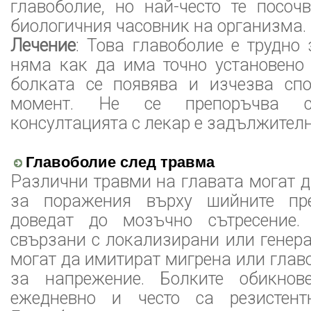
главоболие, но най-често те посоч
биологичния часовник на организма.
Лечение
: Това главоболие е трудно
няма как да има точно установено 
болката се появява и изчезва сп
момент. Не се препоръчва с
консултацията с лекар е задължителн
Главоболие след травма
Различни травми на главата могат 
за поражения върху шийните пр
доведат до мозъчно сътресение.
свързани с локализирани или генер
могат да имитират мигрена или глав
за напрежение. Болките обикнов
ежедневно и често са резистент