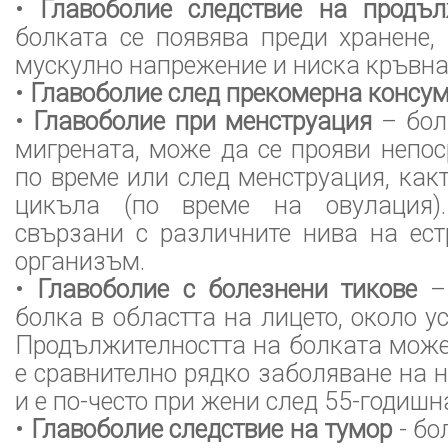
•
Главоболие следствие на продъ
болката се появява преди хранене,
мускулно напрежение и ниска кръвна
•
Главоболие след прекомерна консу
•
Главоболие при менструация
– бол
мигрената, може да се прояви непос
по време или след менструация, какт
цикъла (по време на овулация)
свързани с различните нива на ест
организъм.
•
Главоболие с болезнени тикове
– 
болка в областта на лицето, около у
Продължителността на болката може
е сравнително рядко заболяване на 
и е по-често при жени след 55-годишн
•
Главоболие следствие на тумор
- бо