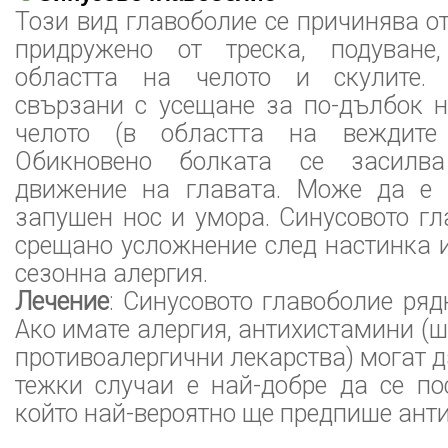
Този вид главоболие се причинява от
придружено от треска, подуване
областта на челото и скулите.
свързани с усещане за по-дълбок н
челото (в областта на веждите
Обикновено болката се засилва
движение на главата. Може да е 
запушен нос и умора. Синусовото гл
срещано усложнение след настинка и
сезонна алергия.
Лечение
: Синусовото главоболие ряд
Ако имате алергия, антихистамини (
противоалергични лекарства) могат д
тежки случаи е най-добре да се по
който най-вероятно ще предпише ант