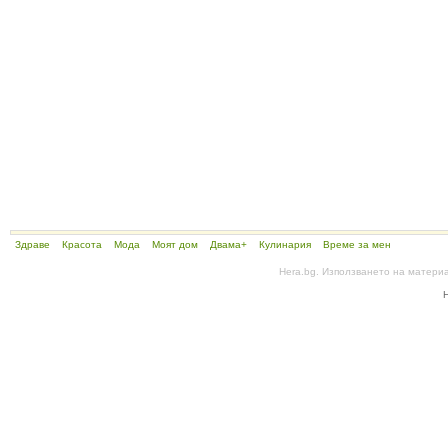
Здраве
Красота
Мода
Моят дом
Двама+
Кулинария
Време за мен
Hera.bg. Използването на матери