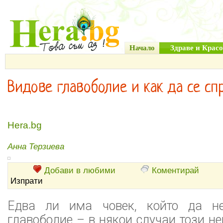
Начало
Здраве и Красо
Видове главоболие и как да се сп
Hera.bg
Анна Терзиева
Добави в любими
Коментирай
Изпрати
Едва ли има човек, който да н
главоболие – в някои случаи този н