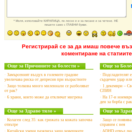
* Моля, използвайте КИРИЛИЦА, по лесно е и за писане и за четене. НЕ
пишете само с ГЛАВНИ букви.
Регистрирай се за да имаш повече въ
коментиране на статиите
Още за Причините за болести »
Още за Боле
· Замърсеният въздух в големите градове
· Подсладителят 
увеличава риска от депресия при възрастните
сърдечен удар ил
· Защо толкова много милениали се разболяват
· 1 декември – Св
от рак?
СПИН
· 6 храни, които може да отключат мигрена
· На 17-и ноемвр
ден за борба с ра
Още за Здраво тяло »
Още за Здра
· Колаген след 35: как грижата за кожата започва
· Защо се появява
отвътре
справим с нея
· Китайски учени разкриха защо човешките
· ADHD отвъд диа