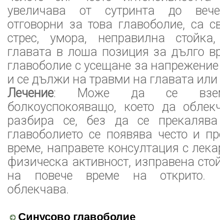
увеличава от сутринта до вечер
отговорни за това главоболие, са 
стрес, умора, неправилна стойка
главата в лоша позиция за дълго в
главоболие с усещане за напрежение
и се дължи на травми на главата или 
Лечение
: Може да се взем
болкоуспокояващо, което да облекч
разбира се, без да се прекалява
главоболието се появява често и п
време, направете консултация с лека
физическа активност, изправена сто
на повече време на открито.
облекчава.
Синусово главоболие