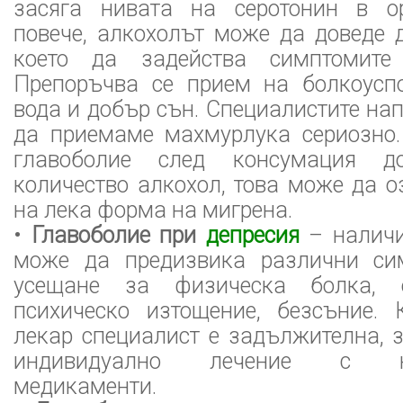
засяга нивата на серотонин в о
повече, алкохолът може да доведе 
което да задейства симптомите
Препоръчва се прием на болкоусп
вода и добър сън. Специалистите нап
да приемаме махмурлука сериозно.
главоболие след консумация 
количество алкохол, това може да 
на лека форма на мигрена.
•
Главоболие при
депресия
– налич
може да предизвика различни сим
усещане за физическа болка, 
психическо изтощение, безсъние. 
лекар специалист е задължителна, 
индивидуално лечение с най
медикаменти.