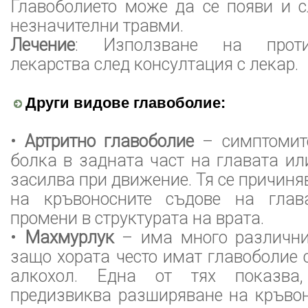
Главоболието може да се появи и с
незначителни травми.
Лечение
: Използване на против
лекарства след консултация с лекар.
Други видове главоболие:
•
Артритно главоболие
– симптомите
болка в задната част на главата или
засилва при движение. Тя се причиня
на кръвоносните съдове на глав
промени в структурата на врата.
•
Махмурлук
– има много различни
защо хората често имат главоболие 
алкохол. Една от тях показва,
предизвиква разширяване на кръвон