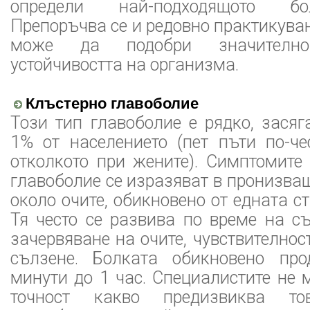
определи най-подходящото болк
Препоръчва се и редовно практикуван
може да подобри значителн
устойчивостта на организма.
Клъстерно главоболие
Този тип главоболие е рядко, зася
1% от населението (пет пъти по-че
отколкото при жените). Симптомите
главоболие се изразяват в пронизва
около очите, обикновено от едната с
Тя често се развива по време на с
зачервяване на очите, чувствителнос
сълзене. Болката обикновено пр
минути до 1 час. Специалистите не 
точност какво предизвиква то