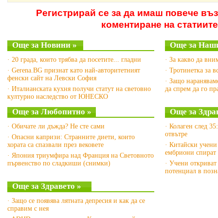
Регистрирай се за да имаш повече въ
коментиране на статиите
Още за Новини »
Още за Наши
· 20 града, които трябва да посетите... гладни
· За какво да вни
· Gerena.BG признат като най-авторитетният
· Тротинетка за в
фенски сайт на Левски София
· Защо наранявам
· Италианската кухня получи статут на световно
да спрем да го п
културно наследство от ЮНЕСКО
Още за Любопитно »
Още за Здра
· Обичате ли дъжда? Не сте сами
· Колаген след 35
отвътре
· Опасни капризи: Странните диети, които
хората са спазвали през вековете
· Китайски учени
ембриони спират 
· Япония триумфира над Франция на Световното
първенство по сладкиши (снимки)
· Учени откриват
потенциал в позн
Още за Здравето »
· Защо се появява лятната депресия и как да се
справим с нея