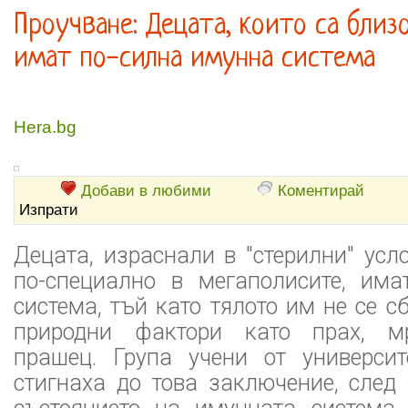
Проучване: Децата, които са близ
имат по-силна имунна система
Hera.bg
Добави в любими
Коментирай
Изпрати
Децата, израснали в "стерилни" усло
по-специално в мегаполисите, им
система, тъй като тялото им не се с
природни фактори като прах, мр
прашец. Група учени от универси
стигнаха до това заключение, след