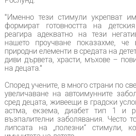
Рослунд.
"Именно тези стимули укрепват им
формират готовността на детски
реагира адекватно на тези негат
нашето проучване показахме, че 
природни елементи в средата на детет
диви дървета, храсти, мъхове – по
на децата."
Според учените, в много страни по с
увеличаване на автоимунните забол
сред децата, живеещи в градски усло
астма, екзема, диабет тип 1 и р
възпалителни заболявания. Често т
липсата на „полезни“ стимули, ко