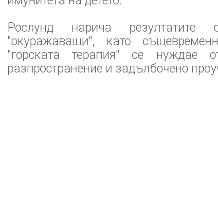
имунитета на детето.
Рослунд нарича резултатите о
"окуражаващи", като същевременн
"горската терапия" се нуждае о
разпространение и задълбочено проуч