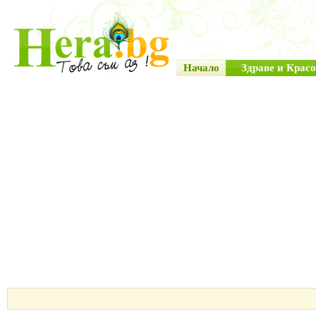
Начало
Здраве и Красо