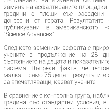
състоянието на имунната система
замяна на асфалтираните площадки 
градини с площи със засадени 
донесени от гората. Резултатите
публикувани в американското н
"Science Advances".
След като заменили асфалта с прир
учените в продължение на 28 д
състоянието на децата и показателит
система. Въпреки факта, че тесто
малка – само 75 деца – резултатите
са впечатляващи, казват учените.
В сравнение с контролна група, набл
градина със стандартни условия, в 