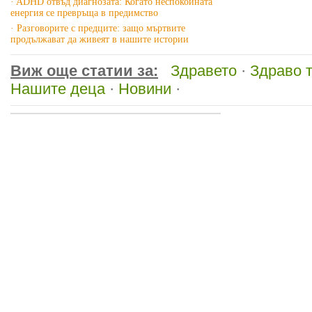
· ADHD отвъд диагнозата: Когато неспокойната
енергия се превръща в предимство
· Разговорите с предците: защо мъртвите
продължават да живеят в нашите истории
Виж още статии за:
Здравето
·
Здраво 
Нашите деца
·
Новини
·