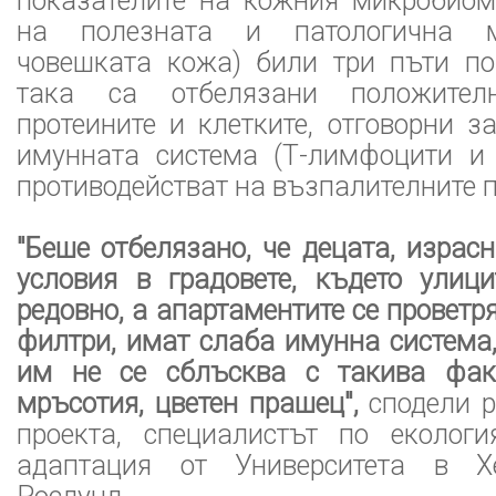
показателите на кожния микробиом
на полезната и патологична 
човешката кожа) били три пъти по
така са отбелязани положите
протеините и клетките, отговорни з
имунната система (Т-лимфоцити и 
противодействат на възпалителните п
"Беше отбелязано, че децата, израсн
условия в градовете, където улици
редовно, а апартаментите се проветр
филтри, имат слаба имунна система,
им не се сблъсква с такива факт
мръсотия, цветен прашец",
сподели р
проекта, специалистът по еколог
адаптация от Университета в Х