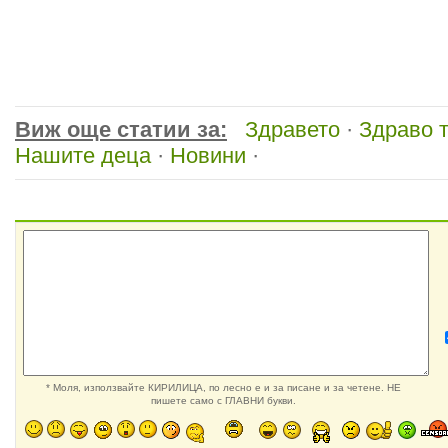
Виж още статии за:
Здравето
·
Здраво 
Нашите деца
·
Новини
·
* Моля, използвайте КИРИЛИЦА, по лесно е и за писане и за четене. НЕ
пишете само с ГЛАВНИ букви.