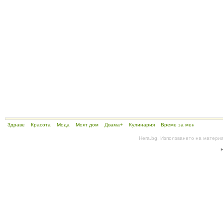
Здраве
Красота
Мода
Моят дом
Двама+
Кулинария
Време за мен
Hera.bg. Използването на матери