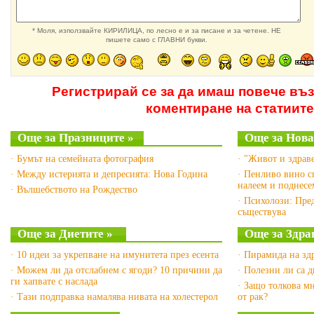
* Моля, използвайте КИРИЛИЦА, по лесно е и за писане и за четене. НЕ
пишете само с ГЛАВНИ букви.
Регистрирай се за да имаш повече въ
коментиране на статиите
Още за Празниците »
Още за Нова
· Бумът на семейната фотография
· "Живот и здраве
· Между истерията и депресията: Нова Година
· Пенливо вино сп
налеем и поднесе
· Вълшебството на Рождество
· Психолози: Пре
съществува
Още за Диетите »
Още за Здра
· 10 идеи за укрепване на имунитета през есента
· Пирамида на зд
· Можем ли да отслабнем с ягоди? 10 причини да
· Полезни ли са 
ги хапвате с наслада
· Защо толкова м
· Тази подправка намалява нивата на холестерол
от рак?