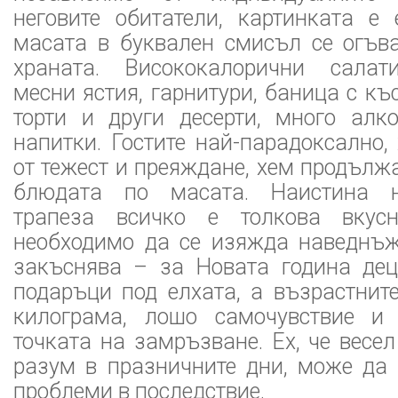
неговите обитатели, картинката 
масата в буквален смисъл се огъва
храната. Висококалорични салат
месни ястия, гарнитури, баница с къ
торти и други десерти, много алк
напитки. Гостите най-парадоксално,
от тежест и преяждане, хем продължа
блюдата по масата. Наистина н
трапеза всичко е толкова вкус
необходимо да се изяжда наведнъж
закъснява – за Новата година де
подаръци под елхата, а възрастнит
килограма, лошо самочувствие и 
точката на замръзване. Ех, че весе
разум в празничните дни, може да 
проблеми в последствие.