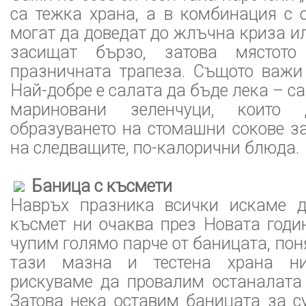
са тежка храна, а в комбинация с 
могат да доведат до жлъчна криза ил
засищат бързо, затова място
празничната трапеза. Същото важи 
Най-добре е салата да бъде лека – с
мариновани зеленчуци, които 
образуването на стомашни сокове з
на следващите, по-калорични блюда.
Баница с късмети
Навръх празника всички искаме д
късмет ни очаква през Новата годи
чупим голямо парче от баницата, поня
тази мазна и тестена храна н
рискуваме да провалим останалата 
Затова нека оставим баницата за с