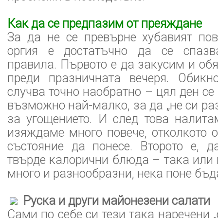
Как да се предпазим от преяждане
За да не се превърне хубавият по
оргия е достатъчно да се спазв
правила. Първото е да закусим и о
преди празничната вечеря. Обикн
случва точно наобратно – цял ден се
възможно най-малко, за да „не си ра
за угощението. И след това налита
изяждаме много повече, отколкото 
състояние да понесе. Второто е, д
твърде калорични блюда – така или 
много и разнообразни, нека поне бъда
Руска и други майонезени салати
Сами по себе си тези така наречени „