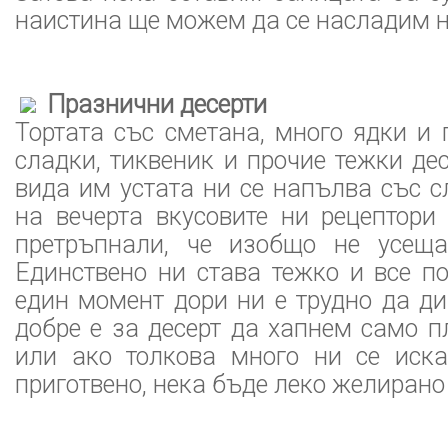
наистина ще можем да се насладим на
Празнични десерти
Тортата със сметана, много ядки и 
сладки, тиквеник и прочие тежки де
вида им устата ни се напълва със с
на вечерта вкусовите ни рецептори
претръпнали, че изобщо не усеща
Единствено ни става тежко и все по
един момент дори ни е трудно да д
добре е за десерт да хапнем само п
или ако толкова много ни се иск
приготвено, нека бъде леко желирано