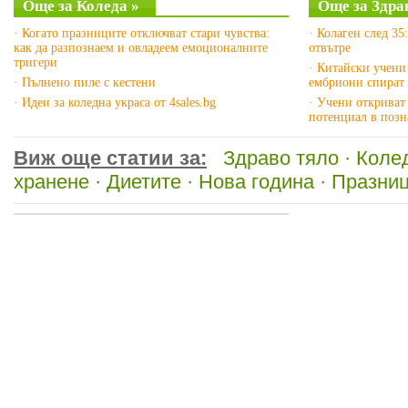
Още за Коледа »
Още за Здра
· Когато празниците отключват стари чувства:
· Колаген след 35
как да разпознаем и овладеем емоционалните
отвътре
тригери
· Китайски учени
· Пълнено пиле с кестени
ембриони спират 
· Идеи за коледна украса от 4sales.bg
· Учени откриват
потенциал в позн
Виж още статии за:
Здраво тяло
·
Коле
хранене
·
Диетите
·
Нова година
·
Празни