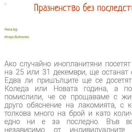
Празненство без последс
Hera.bg
Искра Виденова
Ако случайно инопланитяни посетят
на 25 или 31 декември, ще останат
Едва ли пришълците ще се досетят
Коледа или Новата година, а по
помислили, че се прощаваме с жи
друго обяснение на лакомията, с 
толкова много на брой и като колич
едно ни е за последно. Във вс
независимо от индивидуалните 