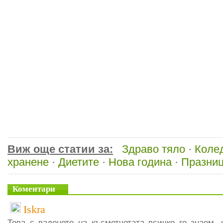
Виж още статии за:
Здраво тяло
·
Коле
хранене
·
Диетите
·
Нова година
·
Празни
Коментари
Iskra
Това с ваденето на късметчетата всичко го знаем,