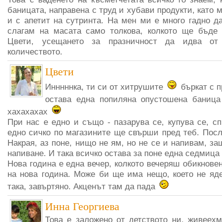
баницата, направена с труд и хубави продукти, като 
и с апетит на сутринта. На мен ми е много гадно д
слагам на масата само толкова, колкото ще бъде 
Цвети, усещането за празничност да идва от
количеството.
Цвети
Инннннка, ти си от хитрушите
бъркат с п
остава една попиляна опустошена баниц
хахахахах
При нас е едно и също - пазарува се, купува се, спи
едно сичко по магазините ще свърши пред теб. Посл
Накрая, аз поне, нищо не ям, но не се и напивам, за
напиване. И така всичко остава за поне една седмица
Нова година е една вечер, колкото вечеряш обикнове
на нова година. Може би ще има нещо, което не яд
така, завъртяно. Акценът там да пада
Инна Георгиева
Това е заложено от детството ни, живеехм