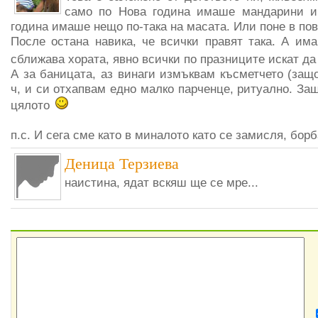
само по Нова година имаше мандарини и
година имаше нещо по-така на масата. Или поне в по
После остана навика, че всички правят така. А има
сближава хората, явно всички по празниците искат да
А за баницата, аз винаги измъквам късметчето (защ
ч, и си отхапвам едно малко парченце, ритуално. За
цялото
п.с. И сега сме като в миналото като се замисля, бор
Деница Терзиева
наистина, ядат вскяш ще се мре...