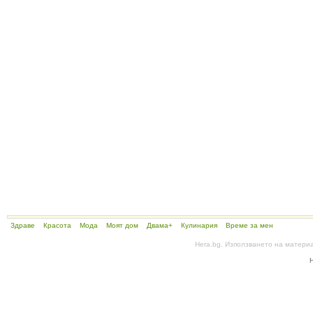
Здраве
Красота
Мода
Моят дом
Двама+
Кулинария
Време за мен
Hera.bg. Използването на матери