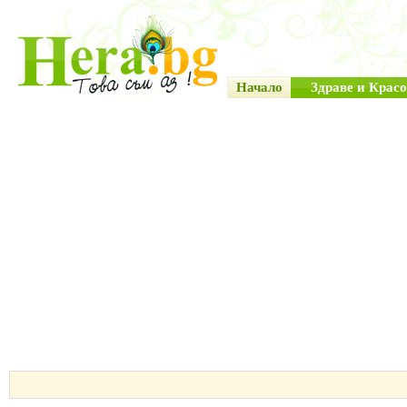
Начало
Здраве и Красо