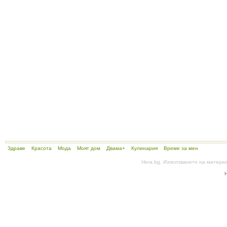
Здраве
Красота
Мода
Моят дом
Двама+
Кулинария
Време за мен
Hera.bg. Използването на матери