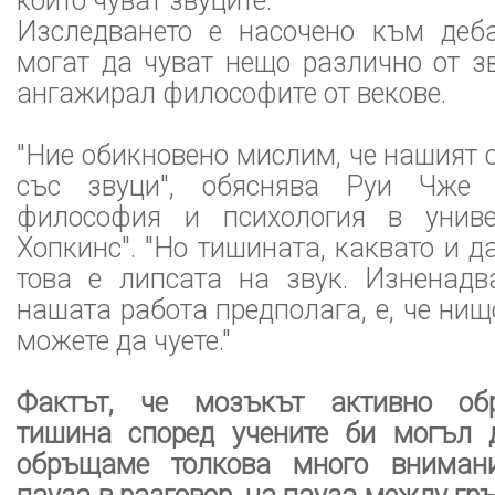
който чуват звуците.
Изследването е насочено към деб
могат да чуват нещо различно от з
ангажирал философите от векове.
"Ние обикновено мислим, че нашият 
със звуци", обяснява Руи Чже 
философия и психология в униве
Хопкинс". "Но тишината, каквато и да 
това е липсата на звук. Изненадва
нашата работа предполага, е, че нищ
можете да чуете."
Фактът, че мозъкът активно об
тишина според учените би могъл 
обръщаме толкова много вниман