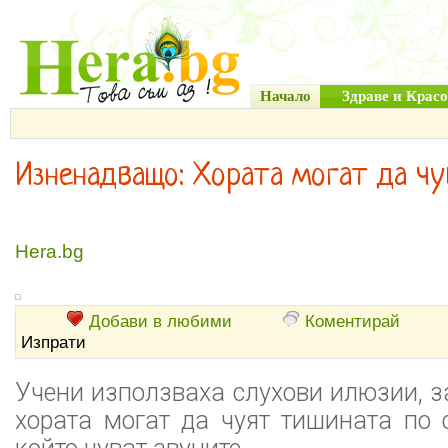
Начало
Здраве и Красо
Изненадващо: Хората могат да ч
Hera.bg
Добави в любими
Коментирай
Изпрати
Учени използваха слухови илюзии, за
хората могат да чуят тишината по 