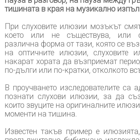
пауза в разговор, на пауза между гр
тишината в края на музикално изпъл
При слуховите илюзии мозъкът смят
което или не съществува, или 
различна форма от тази, която се въ
на оптичните илюзии, слуховите 
накарат хората да възприемат перио
по-дълги или по-кратки, отколкото вс
В проучването изследователите са 
познати слухови илюзии, за да съз
които звуците на оригиналните илюзи
моменти на тишина.
Известен такъв пример е илюзията,