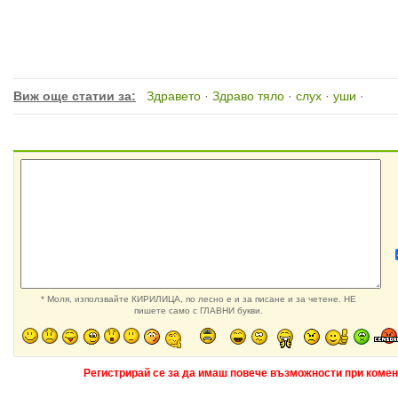
Виж още статии за:
Здравето
·
Здраво тяло
·
слух
·
уши
·
* Моля, използвайте КИРИЛИЦА, по лесно е и за писане и за четене. НЕ
пишете само с ГЛАВНИ букви.
Регистрирай се за да имаш повече възможности при комен