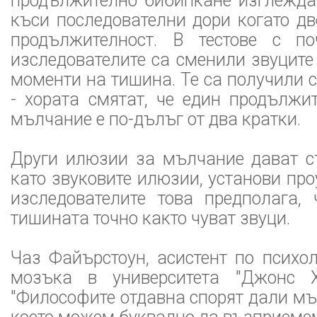
продължително бибипкане изглежда 
къси последователни дори когато дв
продължителност. В тестове с п
изследователите са сменили звуците
моменти на тишина. Те са получили 
- хората смятат, че един продължи
мълчание е по-дълъг от два кратки.
Други илюзии за мълчание дават с
като звуковите илюзии, установи про
изследователите това предполага, 
тишината точно както чуват звуци.
Чаз Файърстоун, асистент по психо
мозъка в университета "Джонс Хо
"Философите отдавна спорят дали мъ