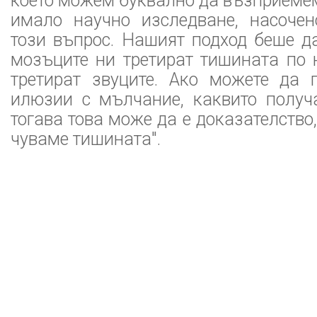
което можем буквално да възприемем,
имало научно изследване, насоче
този въпрос. Нашият подход беше д
мозъците ни третират тишината по 
третират звуците. Ако можете да 
илюзии с мълчание, каквито получа
тогава това може да е доказателство
чуваме тишината".