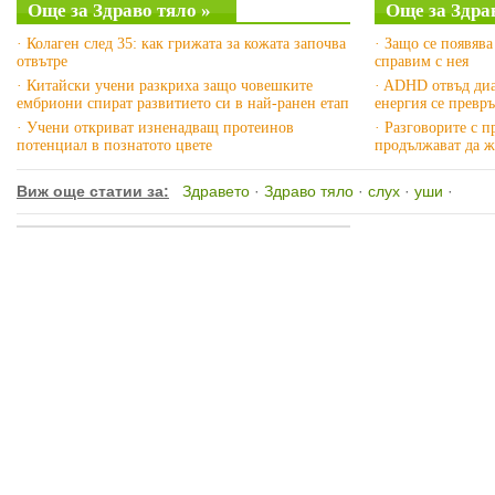
Още за Здраво тяло »
Още за Здра
· Колаген след 35: как грижата за кожата започва
· Защо се появява
отвътре
справим с нея
· Китайски учени разкриха защо човешките
· ADHD отвъд диа
ембриони спират развитието си в най-ранен етап
енергия се превр
· Учени откриват изненадващ протеинов
· Разговорите с 
потенциал в познатото цвете
продължават да ж
Виж още статии за:
Здравето
·
Здраво тяло
·
слух
·
уши
·