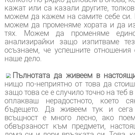
кажат или са казали другите, толко
можем да кажем на самите себе си.
можем да променяме хората и да из
тях. Можем да променяме единс
анализирайки защо изпитваме тез
осъзнаем, че успешните отношения 
наше дело.
Пълнотата да живеем в настоящ
нищо по-неприятно от това да стои
защо това се е случило точно на теб 
оплакваш нерадостното, което 
бъдещето. Да живеем тук и сега 
всъщност е много лесно, ако пое
обвързаност към предмети, настоя
дома си и дори връзката си. Това, к