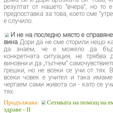
резултат от нашето "вчера", но то 
предпоставка за това, което сме "утре"
е случило.
И не на последно място е справяне
вина
Дори да не сме сторили нещо ка
да знаем, че е можело да бъд
конкретната ситуация, не трябва 
виновни и да „тъпчем” самочувствиет
грешки, но не всеки се учи от тях. 
всеки човек е учител и така имам
чертаем сами живота си - като се уч
тях.
Продължава:
Сетивата на помощ на е
здраве - II