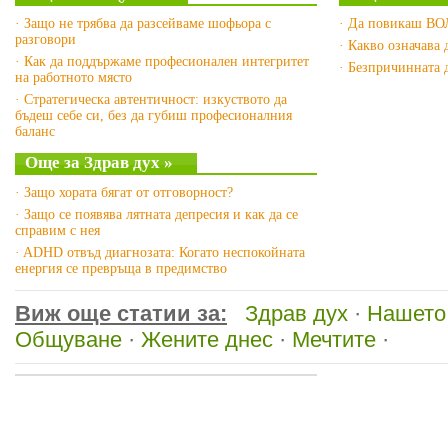
· Защо не трябва да разсейваме шофьора с
· Да повикаш В
разговори
· Какво означава
· Как да поддържаме професионален интегритет
· Безпричинната 
на работното място
· Стратегическа автентичност: изкуството да
бъдеш себе си, без да губиш професионалния
баланс
Още за Здрав дух »
· Защо хората бягат от отговорност?
· Защо се появява лятната депресия и как да се
справим с нея
· ADHD отвъд диагнозата: Когато неспокойната
енергия се превръща в предимство
Виж още статии за:
Здрав дух
·
Нашето
Общуване
·
Жените днес
·
Мечтите
·