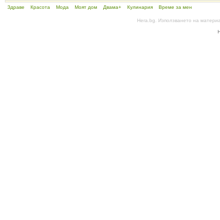
Здраве
Красота
Мода
Моят дом
Двама+
Кулинария
Време за мен
Hera.bg. Използването на матери