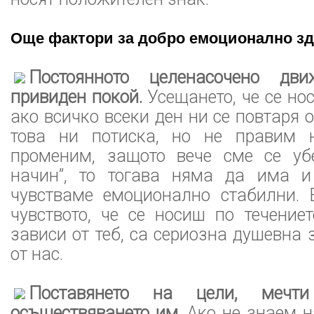
Още фактори за добро емоционално зд
Постоянното целенасочено дв
привиден покой.
Усещането, че се нос
ако всичко всеки ден ни се повтаря 
това ни потиска, но не правим 
променим, защото вече сме се уб
начин”, то тогава няма да има и
чувстваме емоционално стабилни. 
чувството, че се носиш по течение
зависи от теб, са сериозна душевна 
от нас.
Поставянето на цели, меч
осъществяването им.
Ако не знаем н