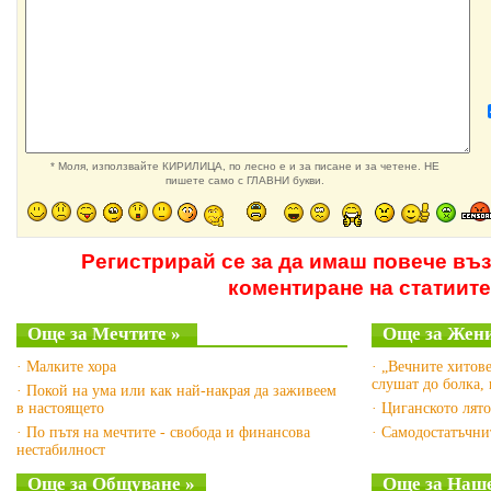
* Моля, използвайте КИРИЛИЦА, по лесно е и за писане и за четене. НЕ
пишете само с ГЛАВНИ букви.
Регистрирай се за да имаш повече въ
коментиране на статиите
Още за Мечтите »
Още за Жени
· Малките хора
· „Вечните хитов
слушат до болка,
· Покой на ума или как най-накрая да заживеем
в настоящето
· Циганското лят
· По пътя на мечтите - свобода и финансова
· Самодостатъчни
нестабилност
Още за Общуване »
Още за Наше