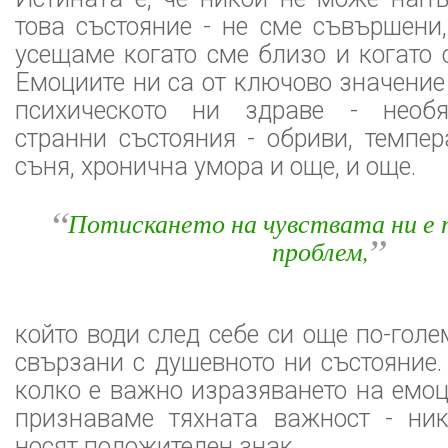
това състояние - не сме съвършени
усещаме когато сме близо и когато 
Емоциите ни са от ключово значение 
психическото ни здраве - необя
странни състояния - обриви, темпер
съня, хронична умора и още, и още.
“
Потискането на чувствата ни е 
”
проблем,
който води след себе си още по-голе
свързани с душевното ни състояние
колко е важно изразяването на емоц
признаваме тяхната важност - ни
носят положителен знак.