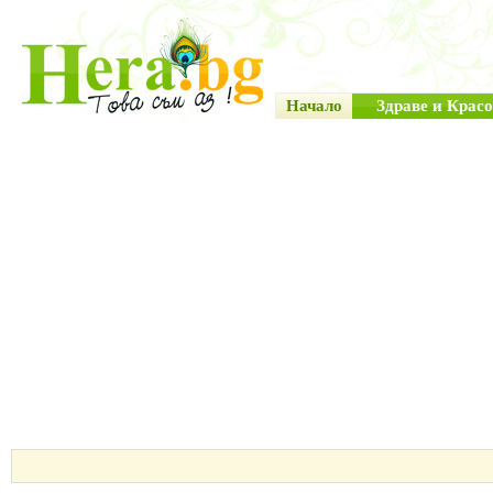
Начало
Здраве и Красо