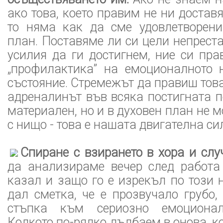
ако това, което правим не ни достав
то няма как да сме удовлетворен
план. Поставяме ли си цели непрест
усилия да ги достигнем, ние си пр
„профилактика” на емоционалното 
състояние. Стремежът да правиш това
адреналинът във всяка постигната п
материален, но и в духовен план не 
с нищо - това е нашата двигателна си
Спиране с взирането в хора и слу
да анализираме вечер след работа
казал и защо го е изрекъл по този н
дал сметка, че е прозвучало грубо
стъпка към сериозно емоционал
Колкото по-рядко дълбаем в онова, к