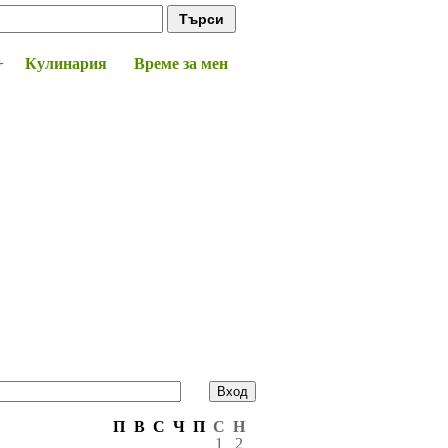
+
Кулинария
Време за мен
П
В
С
Ч
П
С
Н
1
2