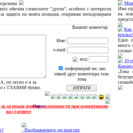
Мъжъ
пределима
Има ед
мата обичам словесните "дуели", особено с интересен
на пов
 за защита на моята позиция, откривам неподозирани
предста
Вашият коментар
Как 
връзка
Едно о
Име:
много х
e-mail:
сложат 
код:
10 
Кокано
информирай ме, ако
„Това 
някой друг коментира тази
безуп
тема
 по лесно е и за
спокойс
амо с ГЛАВНИ букви.
е за да имаш повече възможности при коментиране
Още »
на статиите
Още за Личността »
и?
· Въображаемите ни врагове