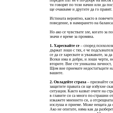
пореден път не е по-добре на висок 
ти говорят по този начин или да пос
ще очакваме и другите да го правят.
Истината вероятно, както в повечето
поведение, в намирането на баланса,
Но ако се чувствате зле, когато за 
значи е време за промяна.
1. Харесвайте се
– според психолози
държат лошо с тях, е че подсъзнате
се да се харесвате и уважавате, за д
Всеки има и добри, и лоши черти, н
вторите. Вие сте уникална личност,
Щом вие приемате недостатъците на 
вашите.
2. Овладейте страха
– признайте си 
защитите правата си ще избухне ска
ситуация. Както казват очите на ст
в главите си са много по-страшни о
изкажете мнението си, а отсрещната
изслуша и приеме. Може нещата да с
Ако не опитате, няма как да разбере