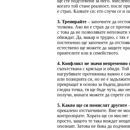
ще сте подготвени за него. Мислено
когато той стане реалност, после пр
е страх. Казвате си: ето случи се и о
3. Тренирайте
– започнете да отстоя
толкова. Ако ви е страх да се прот
с това да не позволявате непознати 
обиждат. Да, макар и трудно, с тях 
постепенно ще започнете да отстоява
естествено ще можете да защите пра
приятелите или в семейството.
4. Конфликт не значи непременно 
съпътствана с крясъци и обиди. Той
нагрубявате противника важно е сам
или позицията си, но не е задължит
превръщат в основа за бъдещ диалог
гледна точка, тя ще бъде чута, ако н
получи, винаги можете да спрете сп
5. Какво ще си помислят другите
прекалено отстъпчивите. Вие не мож
контролирате. Хората ще си мислят з
просто, защото те така виждат нещат
опознаят. Затова не бива да подчиня