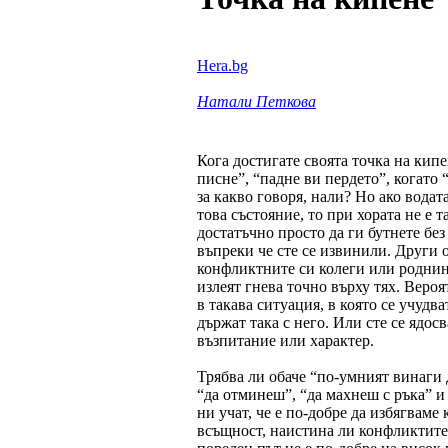
Hera.bg
Натали Петкова
Кога достигате своята точка на кипе
писне”, “падне ви пердето”, когато 
за какво говоря, нали? Но ако вода
това състояние, то при хората не е 
достатъчно просто да ги бутнете без
въпреки че сте се извинили. Други 
конфликтните си колеги или роднин
излеят гнева точно върху тях. Вероя
в такава ситуация, в която се учудва
държат така с него. Или сте се ядос
възпитание или характер.
Трябва ли обаче “по-умният винаги 
“да отминеш”, “да махнеш с ръка” и
ни учат, че е по-добре да избягвам
всъщност, наистина ли конфликтите