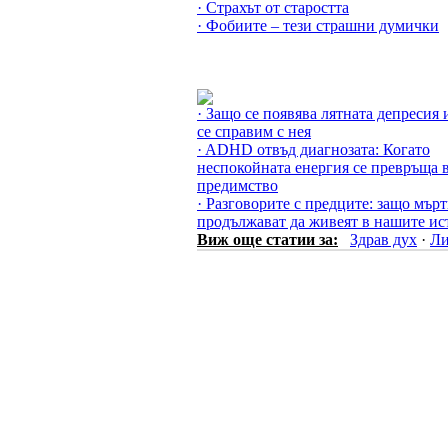
· Страхът от старостта
· Фобиите – тези страшни думички
Още за Здрав дух »
· Защо се появява лятната депресия 
се справим с нея
· ADHD отвъд диагнозата: Когато
неспокойната енергия се превръща 
предимство
· Разговорите с предците: защо мър
продължават да живеят в нашите ис
Виж още статии за:
Здрав дух
·
Ли