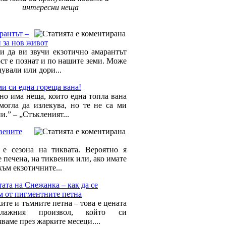
интересни неща
 Здраве »
рантът –
н за нов живот
и да ви звучи екзотично амарантът
ст е познат и по нашите земи. Може
чували или дори...
и си една гореща вана!
но има неща, които една топла вана
могла да излекува, но те не са ми
и.” – „Стъкленият...
вените
 е сезона на тиквата. Вероятно я
 печена, на тиквеник или, ако имате
към екзотичните...
ата на Снежанка – как да се
м от пигментните петна
ите и тъмните петна – това е цената
лажния произвол, който си
ваме през жарките месеци....