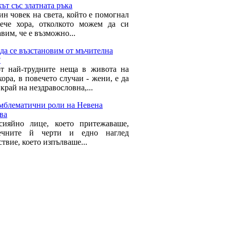
т със златната ръка
ин човек на света, който е помогнал
ече хора, отколкото можем да си
вим, че е възможно...
да се възстановим от мъчителна
?
т най-трудните неща в живота на
ора, в повечето случаи - жени, е да
край на нездравословна,...
емблематични роли на Невена
ва
сияйно лице, което притежаваше,
речните й черти и едно наглед
твие, което изпълваше...