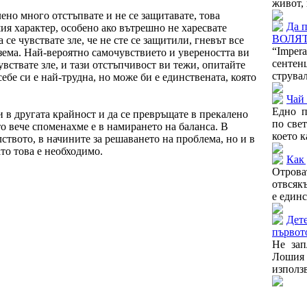
живот, 
лено много отстъпвате и не се защитавате, това
Да 
ия характер, особено ако вътрешно не харесвате
ВОЛЯТ
се чувствате зле, че не сте се защитили, гневът все
“Imper
зема. Най-вероятно самочувствието и увереността ви
сентен
чувствате зле, и тази отстъпчивост ви тежи, опитайте
струвал
себе си е най-трудна, но може би е единствената, която
Чай 
Едно п
и в другата крайност и да се превръщате в прекалено
по свет
о вече споменахме е в намирането на баланса. В
което к
ството, в начините за решаването на проблема, но и в
ато това е необходимо.
Как 
Отров
отвсякъ
е единс
Дете
първото
Не зап
Лошия
използв