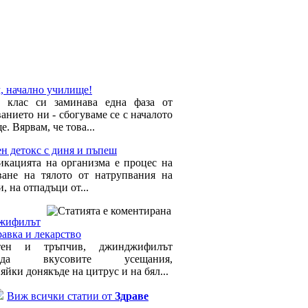
, начално училище!
 клас си заминава една фаза от
анието ни - сбогуваме се с началото
. Вярвам, че това...
н детокс с диня и пъпеш
икацията на организма е процес на
ване на тялото от натрупвания на
, на отпадъци от...
жифилът
равка и лекарство
тен и тръпчив, джинджифилът
ужда вкусовите усещания,
йки донякъде на цитрус и на бял...
Виж всички статии от
Здраве