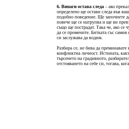
6. Винаги остава следа
– ако прека
определено ще остави следа във ваш
подобно поведение. Ще започнете да 
повече ще се натрупва и ще ви прев
също ще пострадат. Така че, ако се 
да се промените. Битката със самия 
си заслужава да водим.
Разбира се, не бива да преминавате 
конфликтна личност. Истината, какт
търсенето на градивното, разбирател
отстояването на себе си, тогава, ког