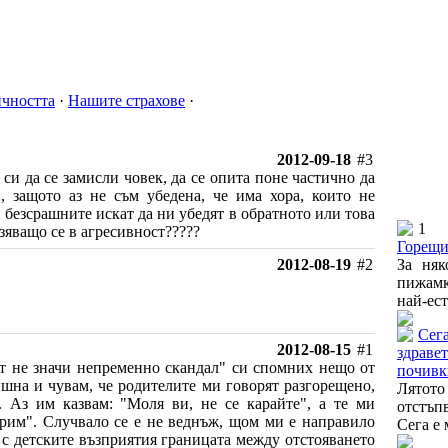
чността
·
Нашите страхове
·
2012-09-18
#3
си да се замисли човек, да се опита поне частично да
, защото аз не съм убедена, че има хора, които не
безсрашните искат да ни убедят в обратното или това
1
зяващо се в агресивност?????
Горещи
2012-08-19
#2
За няк
пижам
най-ест
Сега
2012-08-15
#1
здравет
т не значи непременно скандал" си спомних нещо от
почивк
ишна и чувам, че родителите ми говорят разгорещено,
Лятото
м. Аз им казвам: "Моля ви, не се карайте", а те ми
отстъп
орим". Случвало се е не веднъж, щом ми е направило
Сега е 
 с детските възприятия границата между отстояването