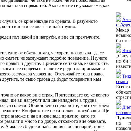
глас да заявиш, че така не може, че не позволяваш да
тъпват така спрямо теб. Ако сами не се уважаваме, как
Още от
Ама
 случаи, се крие някъде по средата. В разумното
събуде
 което винаги се оказва и най-трудно.
Макар 
всъщно
пореден път някой ви нагруби, а вие си премълчите,
би сте 
Взем
те, едно от обясненията, че хората позволяват да се
„Сигур
лно смятат, че заслужават подобно поведение. Научете
не би 
а го правят и другите. Приемете се такива, каквито сте.
известн
о когато се гордеем с първите е редно да приемаме и
 която заслужава уважение. Отстоявайте това право.
Тик
другите, те също трябва да бъдат толерантни към
семки
Есента
обичате
точно от какво ви е страх. Притеснявате се, че когато
страст 
ндал, ще ви нагрубят или ще изпаднете в трудна
раха са големи. Обикновено сценариите, които чертаем
Диет
т реалните. Конфликтите не са толкова погубващи. Ще
избави
 страна може и да ви изненада приятно, като го
Луничк
е развият и много по-добре, отколкото вие очаквате.
на п
те. А ако се сбъдне и най-лошият ви сценарий, поне
позволя