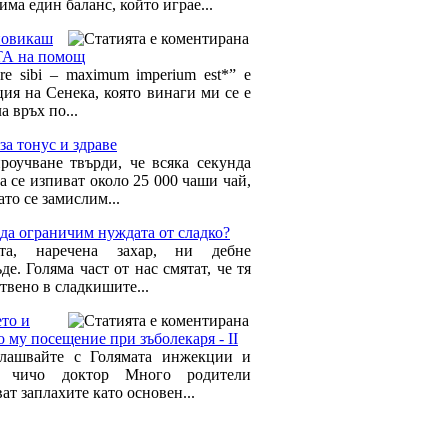
има един баланс, който играе...
повикаш
А на помощ
are sibi – maximum imperium est*” е
ция на Сенека, която винаги ми се е
а връх по...
за тонус и здраве
роучване твърди, че всяка секунда
а се изпиват около 25 000 чаши чай,
ато се замислим...
да ограничим нуждата от сладко?
ата, наречена захар, ни дебне
де. Голяма част от нас смятат, че тя
твено в сладкишите...
то и
 му посещение при зъболекаря - II
лашвайте с Голямата инжекции и
 чичо доктор Много родители
ат заплахите като основен...