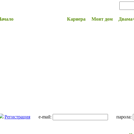
Начало
Здраве и Красота
Кариера
Моят дом
Двама
Регистрация
e-mail:
парола: