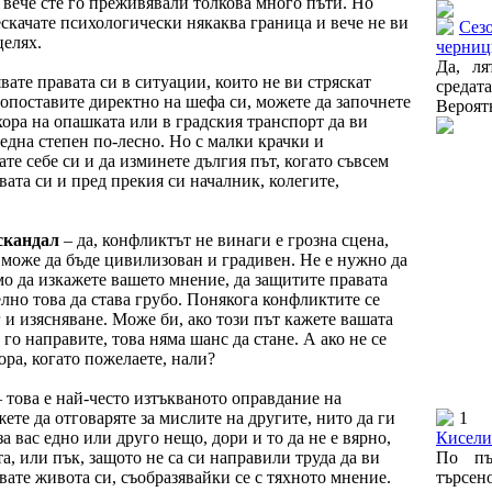
 вече сте го преживявали толкова много пъти. Но
ескачате психологически някаква граница и вече не ви
Сезо
целях.
черниц
Да, ля
вате правата си в ситуации, които не ви стряскат
среда
ивопоставите директно на шефа си, можете да започнете
Вероятн
хора на опашката или в градския транспорт да ви
е една степен по-лесно. Но с малки крачки и
те себе си и да изминете дългия път, когато съвсем
вата си и пред прекия си началник, колегите,
скандал
– да, конфликтът не винаги е грозна сцена,
 може да бъде цивилизован и градивен. Не е нужно да
о да изкажете вашето мнение, да защитите правата
елно това да става грубо. Понякога конфликтите се
 и изясняване. Може би, ако този път кажете вашата
е го направите, това няма шанс да стане. А ако не се
ора, когато пожелаете, нали?
– това е най-често изтъкваното оправдание на
ете да отговаряте за мислите на другите, нито да ги
1
а вас едно или друго нещо, дори и то да не е вярно,
Кисели
а, или пък, защото не са си направили труда да ви
По пъ
вате живота си, съобразявайки се с тяхното мнение.
търсе