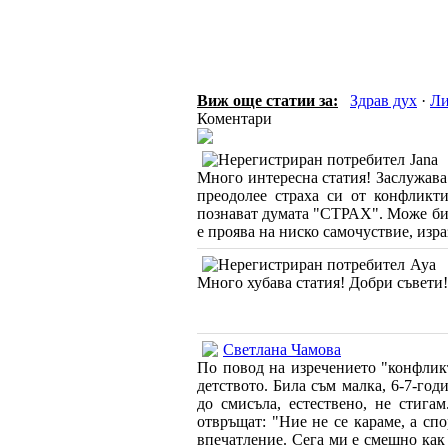
Виж още статии за:
Здрав дух
·
Ли
Коментари
Jana
Много интересна статия! Заслужава 
преодолее страха си от конфликти
познават думата "СТРАХ". Може би 
е проява на ниско самочуствие, изра
Aya
Много хубава статия! Добри съвети!
Светлана Чамова
По повод на изречението "конфлик
детството. Била съм малка, 6-7-год
до смисъла, естествено, не стига
отвръщат: "Ние не се караме, а сп
впечатление. Сега ми е смешно как