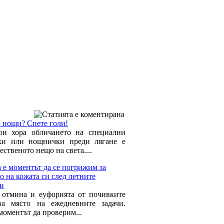
 нощи? Спете голи!
ои хора обличането на специални
ки или нощнички преди лягане е
ественото нещо на света....
 е моментът да се погрижим за
о на кожата си след летните
и
 отмина и еуфорията от почивките
ва място на ежедневните задачи.
моментът да проверим...