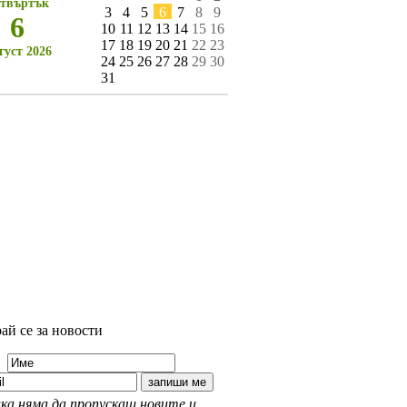
твъртък
3
4
5
6
7
8
9
6
10
11
12
13
14
15
16
17
18
19
20
21
22
23
густ 2026
24
25
26
27
28
29
30
31
ай се за новости
ка няма да пропускаш новите и