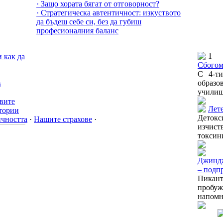
· Защо хората бягат от отговорност?
· Стратегическа автентичност: изкуството
да бъдеш себе си, без да губиш
професионалния баланс
1
и как да
Сбогом
С 4-ти
образов
в
училище
твите
Лете
тории
Детокс
чността
·
Нашите страхове
·
изчист
токсини
Джинд
– подп
Пикан
проб
напомня