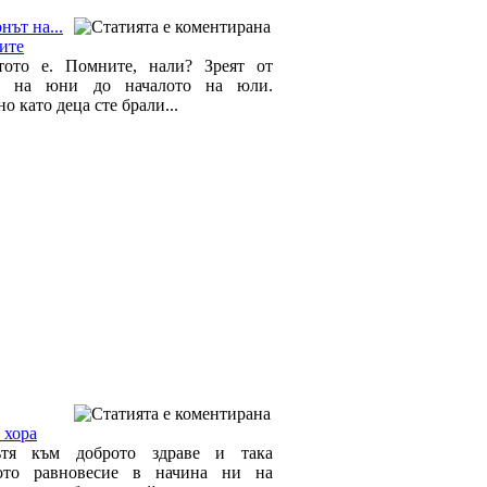
нът на...
ите
тото е. Помните, нали? Зреят от
та на юни до началото на юли.
о като деца сте брали...
 хора
тя към доброто здраве и така
ното равновесие в начина ни на