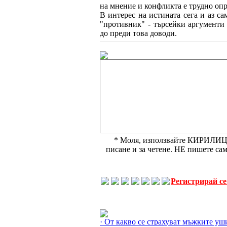
на мнение и конфликта е трудно о
В интерес на истината сега и аз са
"противник" - търсейки аргументи
до преди това доводи.
* Моля, използвайте КИРИЛИЦА,
писане и за четене. НЕ пишете с
Регистрирай с
Още за Нашите страхове »
· От какво се страхуват мъжките уш