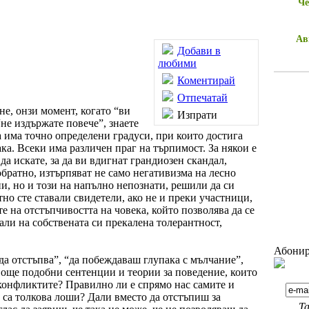
Че
Ав
Добави в
любими
Коментирай
Отпечатай
не, онзи момент, когато “ви
Изпрати
“не издържате повече”, знаете
та има точно определени градуси, при които достига
така. Всеки има различен праг на търпимост. За някои е
 да искате, за да ви вдигнат грандиозен скандал,
обратно, изтърпяват не само негативизма на лесно
и, но и този на напълно непознати, решили да си
тно сте ставали свидетели, ако не и преки участници,
те на отстъпчивостта на човека, който позволява да се
вали на собствената си прекалена толерантност,
Абонир
да отстъпва”, “да побеждаваш глупака с мълчание”,
 още подобни сентенции и теории за поведение, които
е конфликтите? Правилно ли е спрямо нас самите и
 са толкова лоши? Дали вместо да отстъпиш за
Та