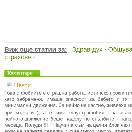
Виж още статии за:
Здрав дух
·
Общува
страхове
·
Коментари
Цвети
Това с фобиите е страшна работа, истинско проклятие
като забременя, имаше опасност за бебето и тя т
минимални движения. За нейно нещастие, живееха на
при мъжа и ), а тя има клаустрофобия - за асан
нейното движение беше надолу по стълбите - наго
месеца. Полудя !!! " Научила съм на целия блок чехл
вози на задната седалка и още много, много...вратат