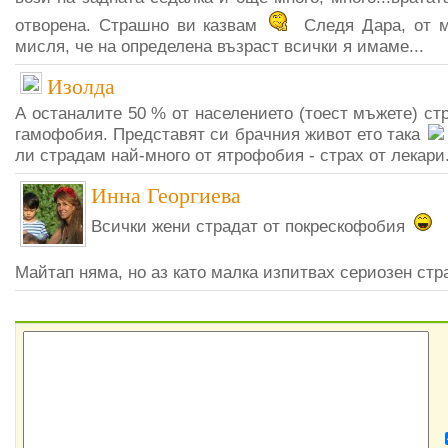
отворена. Страшно ви казвам
Следя Дара, от м
мисля, че на определена възраст всички я имаме...
Изолда
А останалите 50 % от населението (тоест мъжете) ст
гамофобия. Представят си брачния живот ето така
ли страдам най-много от ятрофобия - страх от лекари
Инна Георгиева
Всички жени страдат от покрескофобия
Майтап няма, но аз като малка изпитвах сериозен стр