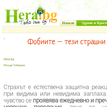
Начало
Здраве и Красо
Фобиите – тези страшни
Hera.bg
Росица Тодорова
Страхът е естествена защитна реак
при видима или невидима заплаха.
чувство се
проявява ежедневно и пре