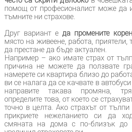
често са скрити дълбоко
в човешката
помощ от професионалист може да и
тъмните ни страхове.
Друг вариант е
да промените коре
място на живеене, работа, приятели, 
да престане да бъде актуален.
Например – ако имате страх от тъл
причина не можете да ползвате гра
намерете си квартира близо до работа
ви се налага да се качвате в автобуси
направите такава промяна, тр
определите това, от което се страхуват
точно в целта. Ако страхът от тълпи
прикриете нежеланието си да ход
смяната на дома с по-близък до 