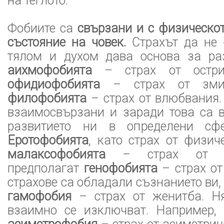
на теглото.
Фобиите са
свързани и с физическот
състояние на човек.
Страхът да не 
тялом и духом дава основа за ра
аихмофобията
– страх от остри
офидиофобията
– страх от зми
филофобията
– страх от влюбвания.
взаимосвързани и заради това са 
развитието ни в определени сф
Еротофобията
, като страх от физич
малаксофобията
– страх от лю
предполагат
генофобията
– страх от 
страхове са обладали съзнанието ви,
гамофобия
– страх от женитба. Н
взаимно се изключват. Например, 