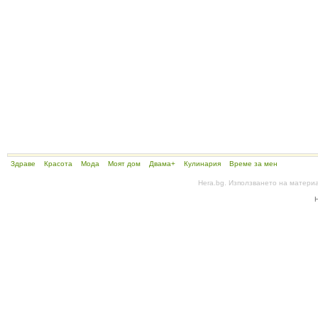
Здраве
Красота
Мода
Моят дом
Двама+
Кулинария
Време за мен
Hera.bg. Използването на матери