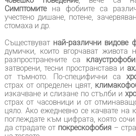
човешко поведение
, вече са на
Симптомите
на фобиите са различн
учестено дишане, потене, зачервява
стомаха и др.
Съществуват
най-различни видове 
думички, които вгорчават живота н
разпространените са
клаустрофоби
затворени, тесни пространстава и
ах
от тъмното. По-специфични са
хр
страх от определен цвят,
климакофо
изкачване и слизане по стълби и
хр
страх от часовници и от отминаващ
цяло. Ако ежедневно се качвате на 
поглеждате към цифрата, която сочи
да страдате от
покрескофобия
– стра