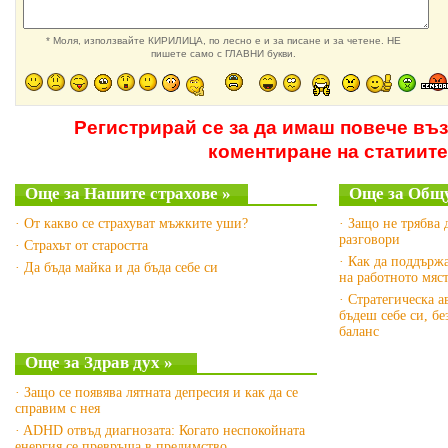
* Моля, използвайте КИРИЛИЦА, по лесно е и за писане и за четене. НЕ
пишете само с ГЛАВНИ букви.
Регистрирай се за да имаш повече въ
коментиране на статиите
Още за Нашите страхове »
Още за Общу
· От какво се страхуват мъжките уши?
· Защо не трябва 
разговори
· Страхът от старостта
· Как да поддърж
· Да бъда майка и да бъда себе си
на работното мяс
· Стратегическа а
бъдеш себе си, б
баланс
Още за Здрав дух »
· Защо се появява лятната депресия и как да се
справим с нея
· ADHD отвъд диагнозата: Когато неспокойната
енергия се превръща в предимство