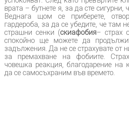
успокояват. След като превъртите к
врата – бутнете я, за да сте сигурни, 
Веднага щом се приберете, отвор
гардероба, за да се убедите, че там 
страшни сенки (
скиафобия
– страх о
спокойно ще можете да продължит
задължения. Да не се страхувате от 
за премахване на фобиите. Стра
човешка реакция, благодарение на 
да се самосъхраним във времето.