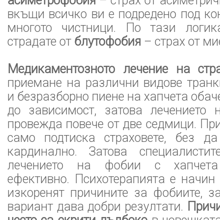
асиметрофобия
– страх от асиметрич
вкъщи всичко ви е подредено под кон
многото чистници. По тази логи
страдате от
блутофобия
– страх от ми
Медикаментозното лечение на стра
приемане на различни видове транк
и безразборно пиене на хапчета обач
до зависимост, затова лечението 
провежда повече от две седмици. Пр
само подтиска страховете, без д
кардинално. Затова специалистит
лечението на фобии с хапчета
ефективно. Психотерапията е начин
изкоренят причините за фобиите, з
вариант дава добри резултати.
Причи