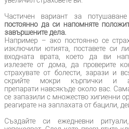
увеличил страховете ви.
Частичен вариант за потушаван
постоянно да си напомняте положит
завършените дела.
Например – ако постоянно се страх
изключили ютията, поставете си ли
входната врата, което да ви на
излезете от дома, да проверите ко
страхувате от болести, зарази и в
скрийте мокри кърпички и ан
препарати навсякъде около вас. Сама
се запазили с множество хигиенни ор
реагирате на заплахата от бацили, де
Създайте си ежедневни ритуали