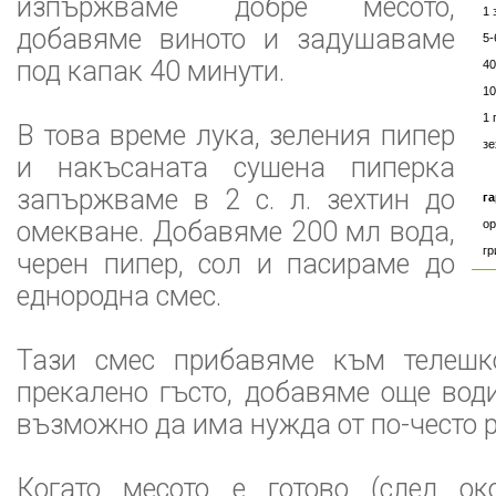
изпържваме добре месото,
1 
добавяме виното и задушаваме
5-
под капак 40 минути.
40
10
1 
В това време лука, зеления пипер
зе
и накъсаната сушена пиперка
запържваме в 2 с. л. зехтин до
г
омекване. Добавяме 200 мл вода,
о
гр
черен пипер, сол и пасираме до
еднородна смес.
Тази смес прибавяме към телешк
прекалено гъсто, добавяме още вод
възможно да има нужда от по-често 
Когато месото е готово (след ок