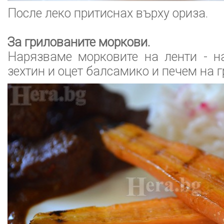
После леко притиснах върху ориза.
За грилованите моркови.
Нарязваме морковите на ленти - н
зехтин и оцет балсамико и печем на г