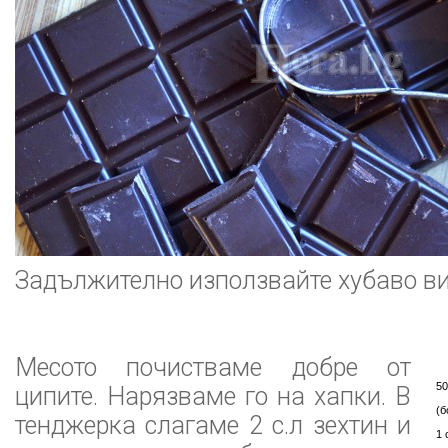
Задължително използвайте хубаво ви
Месото почистваме добре от
50
ципите. Нарязваме го на хапки. В
(б
тенджерка слагаме 2 с.л зехтин и
1 