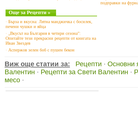
подправки на фурн
Още за Рецепти »
· Бърза и вкусна: Лятна манджичка с босилек,
печени чушки и яйца
· „Вкусът на България в четири сезона“:
Опитайте тези прекрасни рецепти от книгата на
Иван Звездев
· Аспержов зелен боб с пушен бекон
Виж още статии за:
Рецепти
·
Основни 
Валентин
·
Рецепти за Свети Валентин
·
Р
месо
·