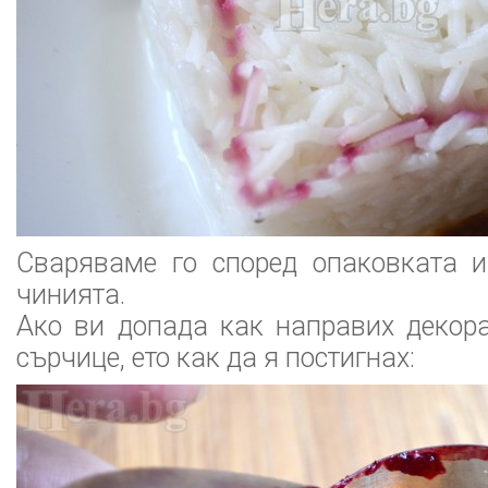
Сваряваме го според опаковката 
чинията.
Ако ви допада как направих декор
сърчице, ето как да я постигнах: