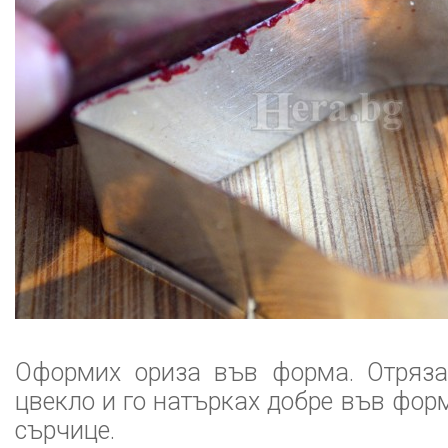
Оформих ориза във форма. Отряза
цвекло и го натърках добре във фор
сърчице.