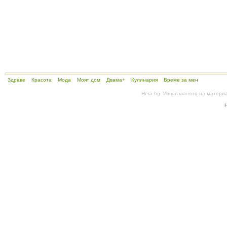
Здраве
Красота
Мода
Моят дом
Двама+
Кулинария
Време за мен
Hera.bg. Използването на матери