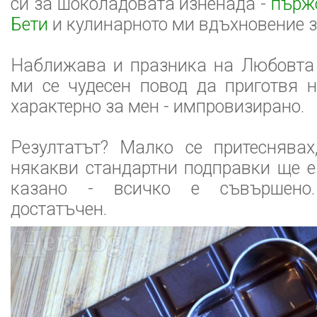
си за шоколадовата изненада -
пърж
Бети
и кулинарното ми вдъхновение з
Наближава и празника на Любовта 
ми се чудесен повод да приготвя 
характерно за мен - импровизирано.
Резултатът? Малко се притеснявах
някакви стандартни подправки ще е
казано - всичко е съвършено
достатъчен.