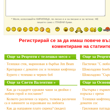
* Моля, използвайте КИРИЛИЦА, по лесно е и за писане и за четене. НЕ
пишете само с ГЛАВНИ букви.
Регистрирай се за да имаш повече въ
коментиране на статиит
Още за Рецепти с телешко месо »
Още за Рецепт
· Телешки стек, маринован в бърбън Jim Beam
· Пастички "С любо
· Критараки с доматен сос и телешки кюфтенца
· Шоколадови бонб
· Бурито с телешко и червен боб
· Шоколадово "Сърц
Още за Свети Валентин »
Още за Основн
· Как да създадете еднакви чаши за двойки с
· Пъстърва с пърже
любим герой и послание?
поръска с орехи
· Колкото различни са хората, толкова различни
· Tелешки кюфтенца
са и начините за изразяване на любовта
доматен сос
· Как да направим плато сирена? (видео)
· Гриловани патлад