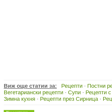
Виж още статии за:
Рецепти
·
Постни р
Вегетариански рецепти
·
Супи
·
Рецепти с
Зимна кухня
·
Рецепти през Сирница
·
Рец