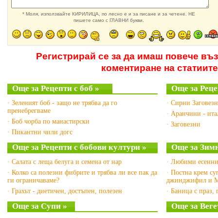
* Моля, използвайте КИРИЛИЦА, по лесно е и за писане и за четене. НЕ
пишете само с ГЛАВНИ букви.
Регистрирай се за да имаш повече въ
коментиране на статиите
Още за Рецепти с боб »
Още за Реце
· Зеленият боб - защо не трябва да го
· Сирни Заговез
пренебрегваме
· Аранчини - ит
· Боб чорба по манастирски
· Заговезни
· Пикантни чили догс
Още за Рецепти с бобови култури »
Още за Зимн
· Салата с леща белуга и семена от нар
· Любими есенни
· Колко са полезни фибрите и трябва ли все пак да
· Постна крем су
ги ограничаваме?
джинджифил и М
· Грахът - диетичен, достъпен, полезен
· Баница с праз,
Още за Супи »
Още за Веге