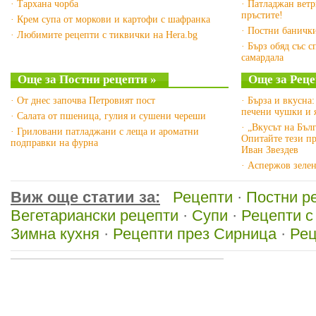
· Тархана чорба
· Патладжан ветр
пръстите!
· Крем супа от моркови и картофи с шафранка
· Постни банички
· Любимите рецепти с тиквички на Hera.bg
· Бърз обяд със с
самардала
Още за Постни рецепти »
Още за Реце
· От днес започва Петровият пост
· Бърза и вкусна
печени чушки и 
· Салата от пшеница, гулия и сушени череши
· „Вкусът на Бъл
· Гриловани патладжани с леща и ароматни
Опитайте тези пр
подправки на фурна
Иван Звездев
· Аспержов зелен
Виж още статии за:
Рецепти
·
Постни р
Вегетариански рецепти
·
Супи
·
Рецепти с
Зимна кухня
·
Рецепти през Сирница
·
Рец