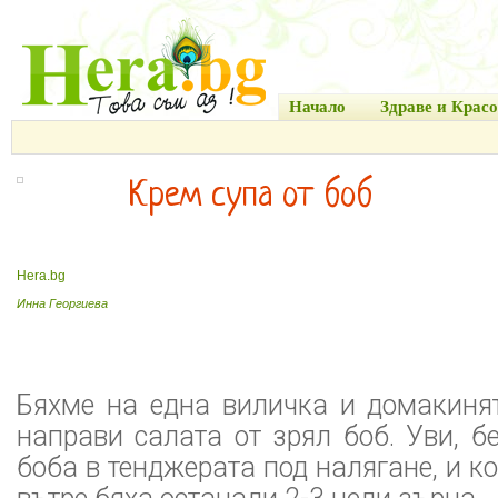
Начало
Здраве и Красо
Крем супа от боб
Hera.bg
Инна Георгиева
Бяхме на една виличка и домакиня
направи салата от зрял боб. Уви, 
боба в тенджерата под налягане, и к