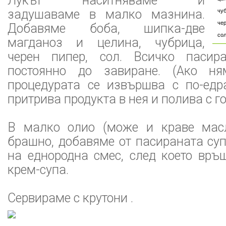
Лукът наситняваме и
задушаваме в малко мазнина.
чу
че
Добавяме боба, шипка-две
со
магданоз и целина, чубрица,
черен пипер, сол. Всичко паси
постоянно до завиране. (Ако ня
процедурата се извършва с по-едр
притрива продукта в нея и полива с г
В малко олио (може и краве мас
брашно, добавяме от пасираната су
на еднородна смес, след което връ
крем-супа.
Сервираме с крутони .