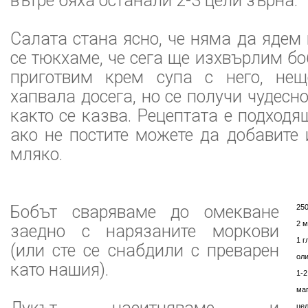
вътре бяха останали 2-3 цели зърна.
Салата стана ясно, че няма да ядем
се тюкхаме, че сега ще изхвърлим бо
приготвим крем супа с него, нещ
хапвала досега, но се получи чудесн
както се казва. Рецептата е подходя
ако не постите можете да добавите
мляко.
Бобът сваряваме до омекване
250
2 
заедно с нарязаните моркови
1 г
(или сте се снабдили с преварен
ол
като нашия).
1-2
ма
це