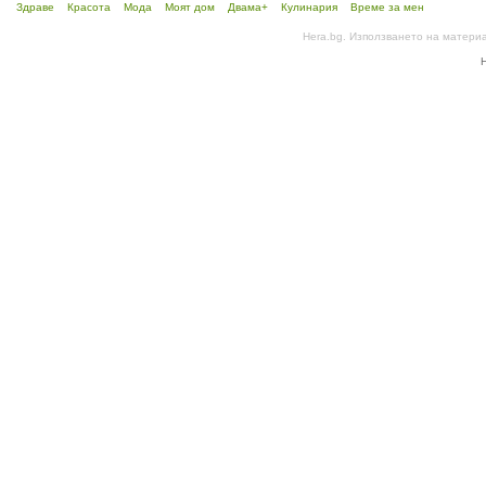
Здраве
Красота
Мода
Моят дом
Двама+
Кулинария
Време за мен
Hera.bg. Използването на матери