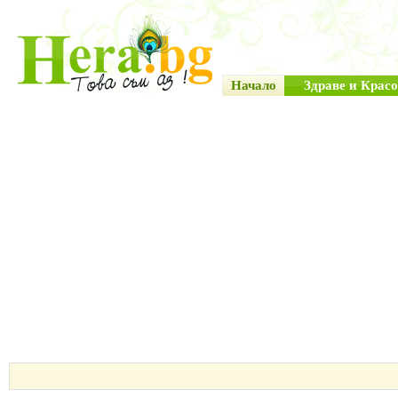
Начало
Здраве и Красо