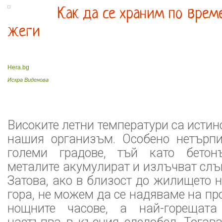
Как да се храним по врем
жеги
Hera.bg
Искра Виденова
Високите летни температури са истин
нашия организъм. Особено нетърп
големи градове, тъй като бетон
металите акумулират и излъчват слъ
Затова, ако в близост до жилището 
гора, не можем да се надяваме на пр
нощните часове, а най-горещат