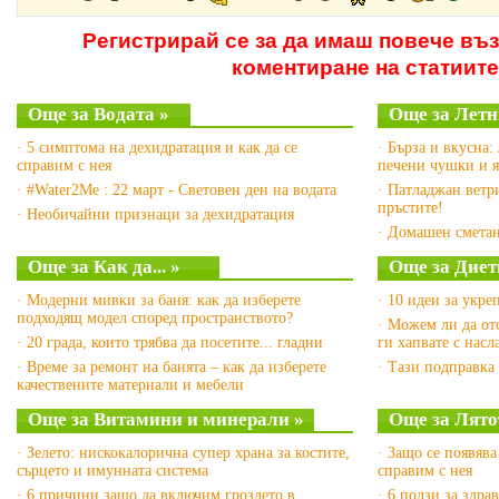
Регистрирай се за да имаш повече въ
коментиране на статиите
Още за Водата »
Още за Летн
· 5 симптома на дехидратация и как да се
· Бърза и вкусна:
справим с нея
печени чушки и 
· #Water2Me : 22 март - Световен ден на водата
· Патладжан ветр
пръстите!
· Необичайни признаци за дехидратация
· Домашен сметан
Още за Как да... »
Още за Диет
· Модерни мивки за баня: как да изберете
· 10 идеи за укре
подходящ модел според пространството?
· Можем ли да от
· 20 града, които трябва да посетите... гладни
ги хапвате с насл
· Време за ремонт на банята – как да изберете
· Тази подправка
качествените материали и мебели
Още за Витамини и минерали »
Още за Лято
· Зелето: нискокалорична супер храна за костите,
· Защо се появява
сърцето и имунната система
справим с нея
· 6 причини защо да включим гроздето в
· 6 ползи за здра