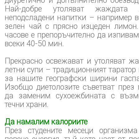
диуретично и допълнително обезвод
Най-добре утоляват жаждата л
неподсладени напитки – например в
зелен чай с прясно изцеден лимон.
часове е препоръчително да изпивам
всеки 40-50 мин.
Прекрасно освежават и утоляват жа
летни супи – традиционният таратор 
за нашите географски ширини гаспа
Изобщо диетолозите съветват през 
да заменим сухоежбината с възм
течни храни.
Да намалим калориите
През студените месеци организма