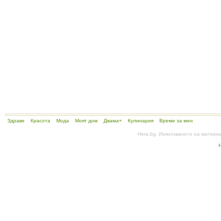
Здраве
Красота
Мода
Моят дом
Двама+
Кулинария
Време за мен
Hera.bg. Използването на матери