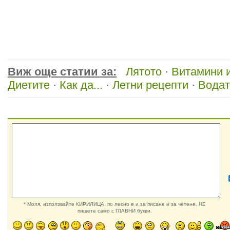
Виж още статии за:
Лятото
·
Витамини 
Диетите
·
Как да...
·
Летни рецепти
·
Водат
* Моля, използвайте КИРИЛИЦА, по лесно е и за писане и за четене. НЕ
пишете само с ГЛАВНИ букви.