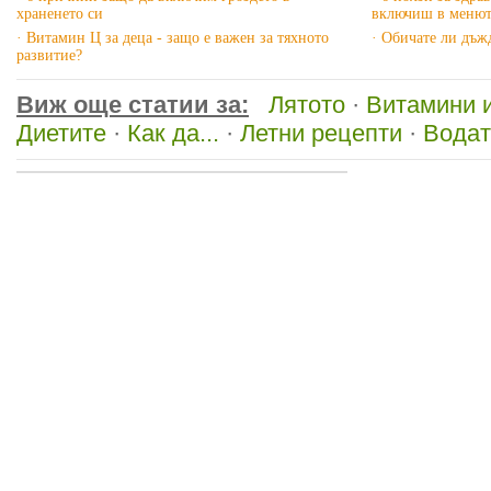
храненето си
включиш в менют
· Витамин Ц за деца - защо е важен за тяхното
· Обичате ли дъж
развитие?
Виж още статии за:
Лятото
·
Витамини 
Диетите
·
Как да...
·
Летни рецепти
·
Водат