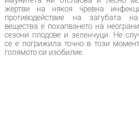
имунитета ни отслабва и лесно м
жертви на някоя чревна инфекци
противодействие на загубата н
вещества е похапването на неогран
сезони плодове и зеленчуци. Не сл
се е погрижила точно в този момент
голямото си изобилие.