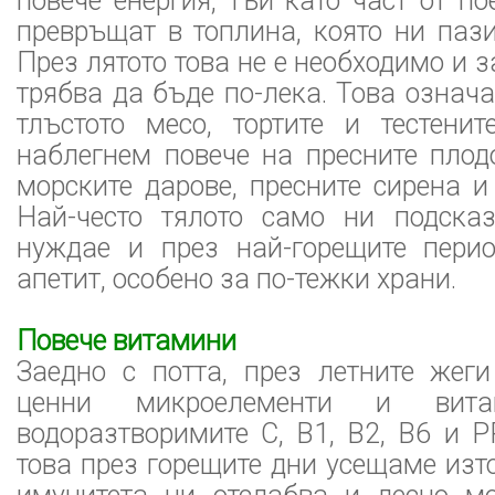
повече енергия, тъй като част от по
превръщат в топлина, която ни паз
През лятото това не е необходимо и 
трябва да бъде по-лека. Това означ
тлъстото месо, тортите и тестени
наблегнем повече на пресните плод
морските дарове, пресните сирена и
Най-често тялото само ни подска
нуждае и през най-горещите пери
апетит, особено за по-тежки храни.
Повече витамини
Заедно с потта, през летните жеги
ценни микроелементи и вита
водоразтворимите С, B1, В2, B6 и Р
това през горещите дни усещаме изто