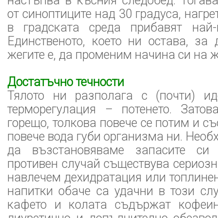
настъпва в късния следобед. Тогав
от синоптиците над 30 градуса, нагр
в градската среда прибавят най
Единственото, което ни остава, за
жегите е, да променим начина си на ж
Достатъчно течности
Тялото ни разполага с (почти) и
терморегулация – потенето. Затов
горещо, толкова повече се потим и с
повече вода губи организма ни. Необ
да възстановяваме запасите си 
противен случай съществува сериозн
навлечем дехидратация или топлинен
напитки обаче са удачни в този сл
кафето и колата съдържат кофеин