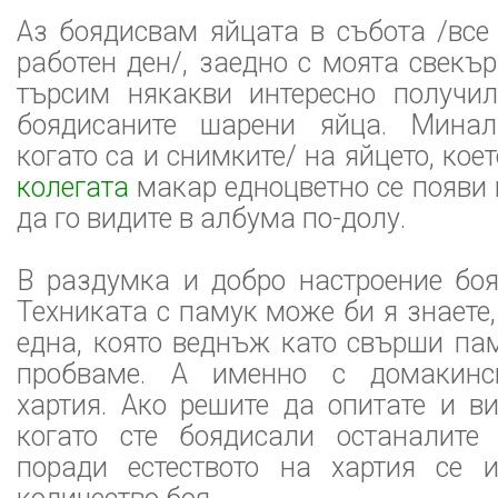
Аз боядисвам яйцата в събота /все
работен ден/, заедно с моята свекър
търсим някакви интересно получи
боядисаните шарени яйца. Минал
когато са и снимките/ на яйцето, кое
колегата
макар едноцветно се появи 
да го видите в албума по-долу.
В раздумка и добро настроение боя
Техниката с памук може би я знаете,
една, която веднъж като свърши па
пробваме. А именно с домакинс
хартия. Ако решите да опитате и в
когато сте боядисали останалите
поради естеството на хартия се 