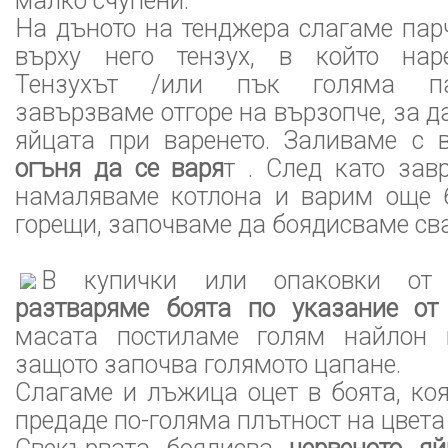
малко счупени.
На дъното на тенджера слагаме пар
върху него тензух, в който нар
Тензухът /или пък голяма п
завързваме отгоре на вързопче, за д
яйцата при варенето. Заливаме с
огъня да се варя
т . След като зав
намаляваме котлона и варим още 
горещи, започваме да боядисваме сва
В купички или опаковки от 
разтваряме боята по указание от 
масата постиламе голям найлон и
защото започва голямото цапане.
Слагаме и лъжица оцет в боята, ко
предаде по-голяма плътност на цвета 