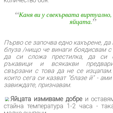
количество боя.
“
Каня ви у свекървата виртуално,
”
яйцата.
Първо се започва едно кахърене, да 
блуза /нищо че винаги боядисвам с 
да си сложа престилка, да си 
ръкавици и всякакви предвари
свързани с това да не се изцапам.
които сега си казват "блазе й" - ам
завиждате, признавам.
Яйцата измиваме добре
и оставям
стайна температура 1-2 часа - так