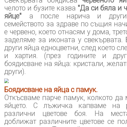
Свекървата боядисва
червеното яй
челото и бузите казва
"Да си бяла и 
яйце"
а после нарича и другит
семейството за здраве по същия нач
е червено, което отнасям у дома, трет
заделяме за иконата у свекървата.
други яйца едноцветни, след което сл
и хартия. (през годините и дру
боядисване на яйца: кристали, желат
други).
Боядисване на яйца с памук.
Откъсваме парче памук, колкото да
яйцето. С лъжичка капваме на 
различни цветове боя. На мест
доближат различните цветове се по