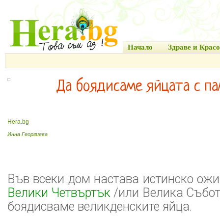
Начало
Здраве и Красо
Да боядисаме яйцата с па
Hera.bg
Инна Георгиева
Във всеки дом настава истинско ожи
Велики Четвъртък
/или Велика Събота
боядисваме великденските яйца.