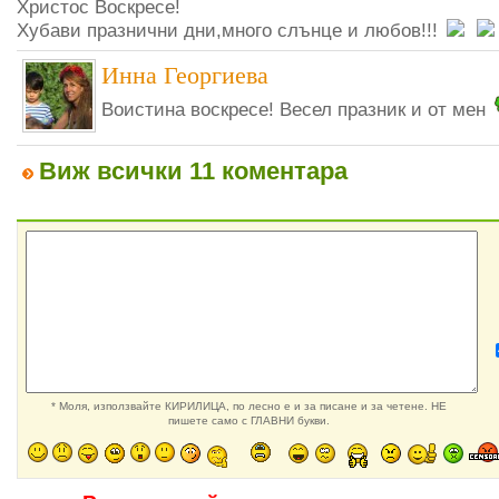
Христос Воскресе!
Хубави празнични дни,много слънце и любов!!!
Инна Георгиева
Воистина воскресе! Весел празник и от мен
Виж всички 11 коментара
* Моля, използвайте КИРИЛИЦА, по лесно е и за писане и за четене. НЕ
пишете само с ГЛАВНИ букви.