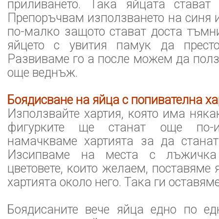
приливането. Така яйцата стават
Препоръчвам използването на синя и
по-малко защото стават доста тъмн
яйцето с увития памук да престо
Развиваме го а после можем да пол
още веднъж.
Боядисване на яйца с попивателна ха
Използвайте хартия, която има няка
фигурките ще станат още по-ин
намачкваме хартията за да станат
Изсипваме на места с лъжичка
цветовете, които желаем, поставяме 
хартията около него. Така ги оставям
Боядисаните вече яйца едно по е