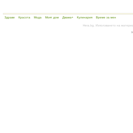
Здраве
Красота
Мода
Моят дом
Двама+
Кулинария
Време за мен
Hera.bg. Използването на матери