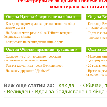
Регистрирай се за да имаш повече въ
коментиране на статиите
Още за Идеи за боядисване на яйца »
Още за Ве
· Как да проверим дали са пресни кокошите яйца -
· Ето защо Ве
няколко съвета
г. и защо се п
· На Велики четвъртък е била Тайната вечеря и
· Торта със ст
боядисваме яйцата
· Започва Све
· Боядисване на великденски яйца с ориз
Още за Обичаи, празници, традиции »
Още за Как
· Секновение е! В народните представи
· Модерни мив
изключително опасен празник
подходящ моде
· Голяма задушница преди Великия пост
· 20 града, ко
· Да кажем дружина: "Да бъде!"
· Време за рем
качествените 
Виж още статии за:
Как да...
·
Обичаи, 
·
Великден
·
Идеи за боядисване на яйца