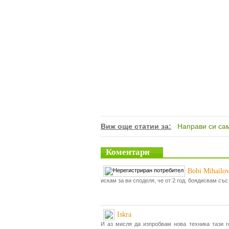
Виж още статии за:
Направи си са
Коментари
Bobi Mihailo
искам за ви споделя, че от 2 год. боядисвам съ
Iskra
И аз мисля да изпробвам нова техника тази 