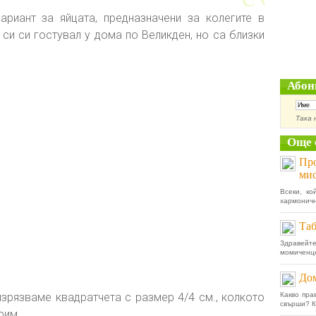
ариант за яйцата, предназначени за колегите в
 си си гостувал у дома по Великден, но са близки
Абон
Така 
Още 
Про
ми
Всеки, ко
хармоничн
Таб
Здравейте
момиченце
До
 изрязваме квадратчета с размер 4/4 см., колкото
Какво пра
свърши? Ка
рим.