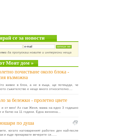
ирай се за новости
няма да пропускаш новите и интересни неща
от Моят дом »
летно почистване около блока -
сия възможна
йто живее в блок, а не в къща, ще потвърди, че
ото съжителство е нещо много относително....
ло за бележки - пролетно цвете
 и от мен! Аз съм Женя, мама на едно 3 годишно
 и батко на 11 години. Една жизнена...
мошари по душа
вите, когато натовареният работен ден най-после
к и къде прекарвате вечерите си......