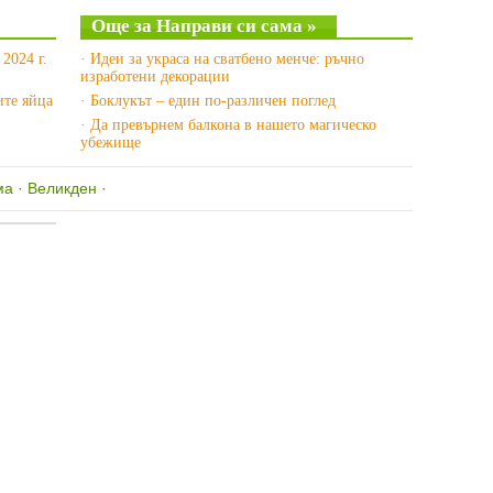
Още за Направи си сама »
2024 г.
· Идеи за украса на сватбено менче: ръчно
изработени декорации
ите яйца
· Боклукът – един по-различен поглед
· Да превърнем балкона в нашето магическо
убежище
ма
·
Великден
·