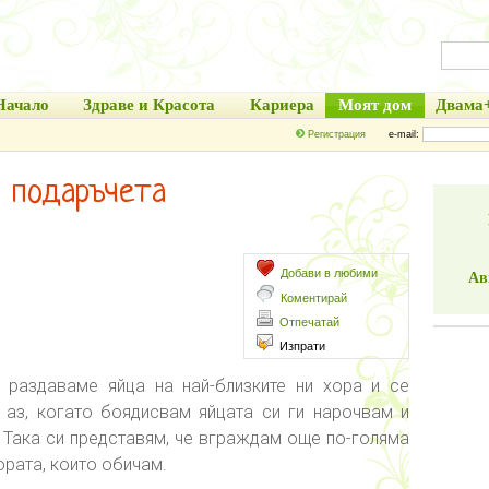
Начало
Здраве и Красота
Кариера
Моят дом
Двама
Регистрация
e-mail:
и подаръчета
Добави в любими
Ав
Коментирай
Отпечатай
Изпрати
 раздаваме яйца на най-близките ни хора и се
 аз, когато боядисвам яйцата си ги нарочвам и
. Така си представям, че вграждам още по-голяма
ората, които обичам.