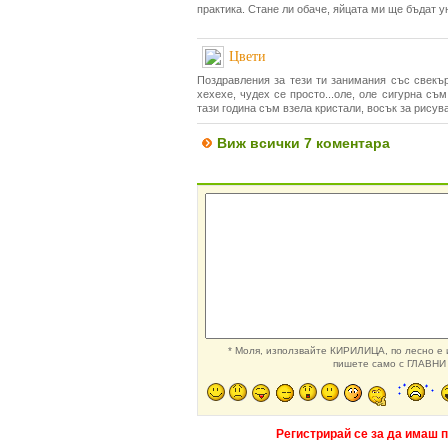
практика. Стане ли обаче, яйцата ми ще бъдат 
Цвети
Поздравления за тези ти занимания със свекъ
хехехе, чудех се просто...оле, оле сигурна съ
тази година съм взела кристали, восък за рисува
Виж всички 7 коментара
* Моля, използвайте КИРИЛИЦА, по лесно е и
пишете само с ГЛАВНИ 
Регистрирай се за да имаш 