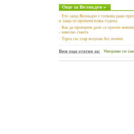
Още за Великден »
· Ето защо Великден е толкова рано през 
и защо се променя всяка година
· Как да проверим дали са пресни кокош
- няколко съвета
· Торта със стар козунак без печене
Виж още статии за:
Направи си са