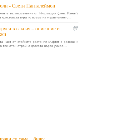
юли - Свети Панталеймон
он е великомъченик от Никомедия (днес Измит),
а христовата вяра по време на управлението...
руси в саксия – описание и
ижи
та част от стайните растения цъфтят с разкошни
но тяхната нетрайна красота бързо умира....
рави си сама... бижу