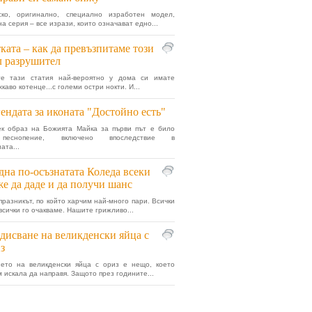
ско, оригинално, специално изработен модел,
а серия – все изрази, които означават едно...
ката – как да превъзпитаме този
 разрушител
те тази статия най-вероятно у дома си имате
хкаво котенце...с големи остри нокти. И...
ендата за иконата "Достойно есть"
ек образ на Божията Майка за първи път е било
песнопение, включено впоследствие в
ата...
дна по-осъзнатата Коледа всеки
е да даде и да получи шанс
празникът, по който харчим най-много пари. Всички
всички го очакваме. Нашите грижливо...
дисване на великденски яйца с
з
нето на великденски яйца с ориз е нещо, което
м искала да направя. Защото през годините...