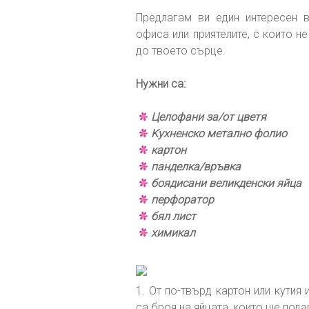
Предлагам ви един интересен в
офиса или приятелите, с които не
до твоето сърце.
Нужни са:
Целофани за/от цветя
Kухненско метално фолио
картон
панделка/връвка
боядисани великденски яйца
перфоратор
бял лист
химикал
1. От по-твърд картон или кутия
са броя на яйцата, които ще пода