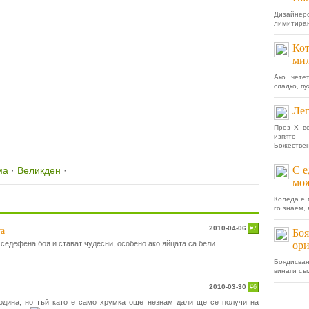
Дизайнер
лимитиран
Кот
мил
Ако чете
сладко, пу
Лег
През X в
изпято 
Божествен
С е
ма
·
Великден
·
мож
Коледа е 
го знаем, 
2010-04-06
#7
va
Боя
с седефена боя и стават чудесни, особено ако яйцата са бели
ори
Боядисва
винаги съ
2010-03-30
#6
година, но тъй като е само хрумка още незнам дали ще се получи на