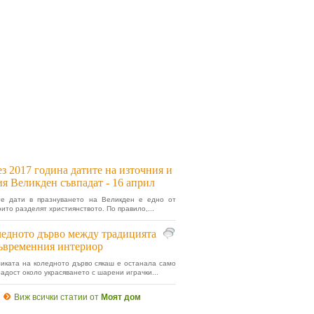
з 2017 година датите на източния и
ия Великден съвпадат - 16 април
те дати в празнуването на Великден е едно от
оито разделят християнството. По правило,...
едното дърво между традицията
ъвременния интериор
иката на коледното дърво сякаш е останала само
радост около украсяването с шарени играчки...
Виж всички статии от
Моят дом