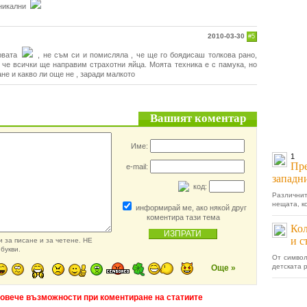
уникални
2010-03-30
#5
рвата
, не съм си и помисляла , че ще го боядисаш толкова рано,
м че всички ще направим страхотни яйца. Моята техника е с памука, но
не и какво ли още не , заради малкото
Вашият коментар
Име:
1
Пре
e-mail:
западн
код:
Различни
нещата, к
информирай ме, ако някой друг
коментира тази тема
Кол
и с
 за писане и за четене. НЕ
букви.
От символ
детската 
Още »
повече възможности при коментиране на статиите