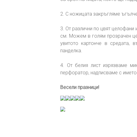
2. С ножицата закръгляме ъгълче
3. От различни по цвят целофани
см. Можем в голям прозрачен це
увитото картонче в средата, 
панделка.
4. От белия лист изрязваме ми
перфоратор, надписваме с името 
Весели празници!