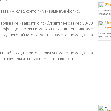
27 
тата им, след което ги увиваме във фолио.
Пантелейм
страдал з
Цит
 изрязваме квадрати с приблизителен размер 30/30
гр
лофан да сложим и малко парче плътен. Слагаме
По-голяма
върху него яйцето и завързваме с помощта на
цветове, 
ни табелчици, които продупчваме с помощта на
на приятеля и завързваме за панделката.
1
Нап