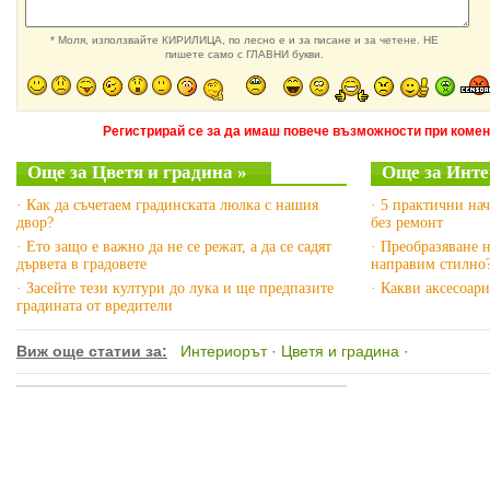
* Моля, използвайте КИРИЛИЦА, по лесно е и за писане и за четене. НЕ
пишете само с ГЛАВНИ букви.
Регистрирай се за да имаш повече възможности при комен
Още за Цветя и градина »
Още за Инте
· Как да съчетаем градинската люлка с нашия
· 5 практични на
двор?
без ремонт
· Ето защо е важно да не се режат, а да се садят
· Преобразяване н
дървета в градовете
направим стилно
· Засейте тези култури до лука и ще предпазите
· Какви аксесоари
градината от вредители
Виж още статии за:
Интериорът
·
Цветя и градина
·