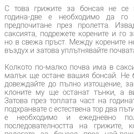
С това грижите за бонсая не се 
година-две е необходимо да го 
предпочитане през пролетта. Изва
саксията, подрежете корените и го з
но в свежа пръст. Между корените н
въздух и затова уплътнявайте почват
Колкото по-малко почва има в сакси
малък ще остане вашия бонсай. Не 
довеждайте до пълно изтощение, за
клоните му ще останат тънки, а в
Затова през топлата част на година
подхранвате с естествена тор два път
е необходимо и ежедневно по
последователността на грижите, 