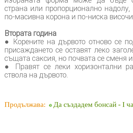
избраната форма може да бъде 
страна или пропорционално надолу, 
по-масивна корона и по-ниска височи
Втората година
● Корените на дървото отново се по
присаждането се оставят леко загол
същата саксия, но почвата се сменя и
● Правят се леки хоризонтални р
ствола на дървото.
Продължава:
Да създадем бонсай - I ч