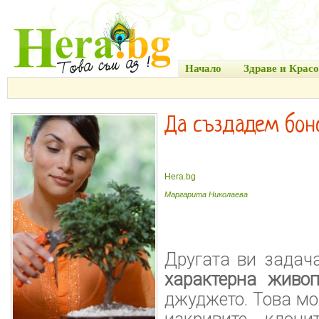
Начало
Здраве и Красо
Да създадем бонс
Hera.bg
Маргарита Николаева
Другата ви задач
характерна живо
джуджето. Това мо