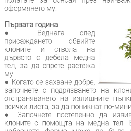
полагате за бонсая през най-важ
оформянето му:
Първата година
● Веднага след
присаждането обвийте
клоните и ствола на
дървото с дебела медна
тел, за да спрете растежа
му.
● Когато се захване добре,
започнете с подрязването на кло
отстраняването на излишните пъпк
всички листа, за да поникнат по-мин
● Започнете постепенно да извив
клоните с помощта на медна тел. 