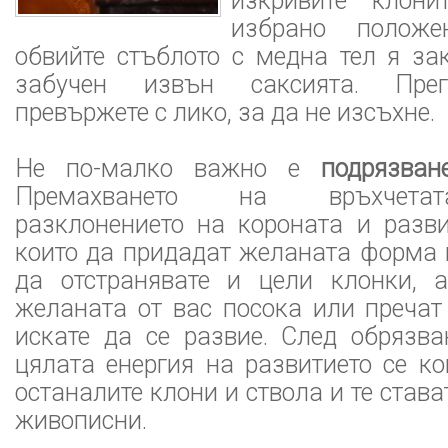
изкривите клон
избрано положе
обвийте стъблото с медна тел я за
забучен извън саксията. Прег
превържете с лико, за да не изсъхне.
Не по-малко важно е
подрязван
Премахването на връхчета
разклонението на короната и разви
които да придадат желаната форма 
да отстранявате и цели клонки, 
желаната от вас посока или пречат
искате да се развие. След обрязва
цялата енергия на развитието се к
останалите клони и ствола и те став
живописни.