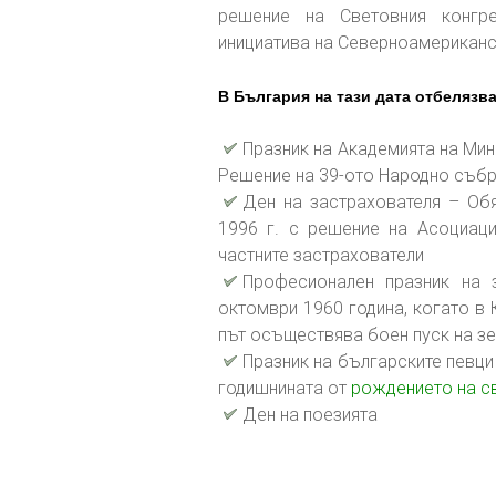
решение на Световния конгре
инициатива на Северноамериканс
В България на тази дата отбелязв
Празник на Академията на Мин
Решение на 39-ото Народно събра
Ден на застрахователя – Об
1996 г. с решение на Асоциаци
частните застрахователи
Професионален празник на 
октомври 1960 година, когато в 
път осъществява боен пуск на зе
Празник на българските певци 
годишнината от
рождението на св
Ден на поезията