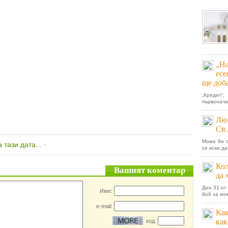
„На
есе
ще доб
„Кредит“
първонача
Люб
Св
Може би с
 тази дата...
·
се иска да
Кол
Вашият коментар
да 
Ден 31 от
Име:
боб за мо
e-mail:
Как
как
код: