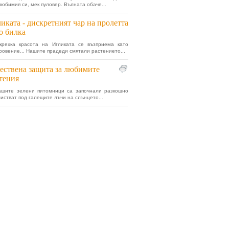
любимия си, мек пуловер. Вълната обаче...
иката - дискретният чар на пролетта
о билка
крехка красота на Игликата се възприема като
ровение... Нашите прадеди смятали растението...
ествена защита за любимите
тения
вашите зелени питомници са започнали разкошно
листват под галещите лъчи на слънцето...