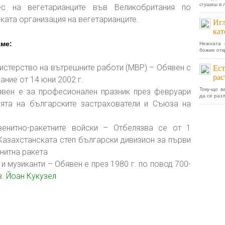
сгушиш в 
с на вегетарианците във Великобритания по
ката организация на вегетарианците.
Игл
кат
аме:
Нежната 
божие отк
истерство на вътрешните работи (МВР) – Обявен с
Ест
рас
ние от 14 юни 2002 г.
Току-що 
явен е за професионален празник през февруари
да се раз
ята на българските застрахователи и Съюза на
зенитно-ракетните войски – Отбелязва се от 1
Казахстанската степ български дивизион за първи
нитна ракета
и музиканти – Обявен е през 1980 г. по повод 700-
. Йоан Кукузел