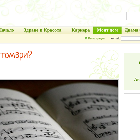
Начало
Здраве и Красота
Кариера
Моят дом
Двама
Регистрация
e-mail:
ктомври?
Ав