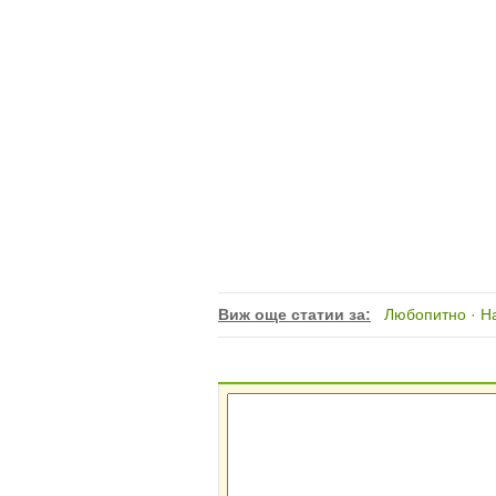
Виж още статии за:
Любопитно
·
На