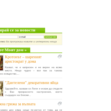
ирай се за новости
няма да пропускаш новите и интересни неща
от Моят дом »
Кротонът – шареният
аристократ у дома
Казват, че е капризен и не вирее на всяко
място. Нищо чудно – все пак за такова
но изящество,...
"Дантелени" декоративни яйца
Здравейте, казвам се Лили и искам да споделя
с Вас прекрасното настроение, което
създадох на близки...
на грижа за вълната
 зимен ден няма нищо по-уютно от това, да се