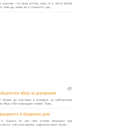
ш играчки - на пръв поглед това си е чиста проба
. Ами да, какво му е сложното, ще...
икденски яйца за декорация
! Искам да участвам в конкурса за най-красиво
ко яйце и Ви изпращам снимки. Това...
ръщането в бащиния дом
 е. Хората по цял свят отново мигрират към
 места, спестили време, заделили пари, всеки...