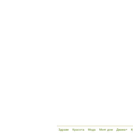
Здраве
Красота
Мода
Моят дом
Двама+
К