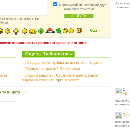
Да купува
информирай ме, ако някой друг
забавление
коментира тази тема
 за писане и за четене. НЕ
букви.
Още »
повече възможности при коментиране на статиите
Още за Любопитно »
· 20 града, които трябва да посетите... гладни
· Обичате ли дъжда? Не сте сами
ките
· Опасни капризи: Странните диети, които
хората са спазвали през вековете
1
 тази дата...
·
Вел
Здравейте
великденс
Зав
Великден
родните си