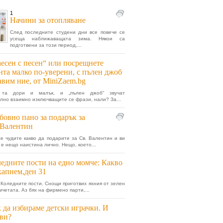
1
Начини за отопляване
След последните студени дни все повече се
усеща наближаващата зима. Някои са
подготвени за този период,...
есен с песен“ или посрещнете
нта малко по-уверени, с пълен джоб
авим ние, от MiniZaem.bg
, та дори и малък, и „пълен джоб“ звучат
лно взаимно изключващите се фрази, нали? За...
овно пано за подарък за
.Валентин
е чудите какво да подарите за Св. Валентин и ви
 е нещо наистина лично. Нещо, което...
едните пости на едно момче: Какво
хапнем,ден 31
 Коледните пости. Снощи приготвих яхния от зелен
мчетата. Аз бях на фирмено парти,...
 да избираме детски играчки. И
ви?