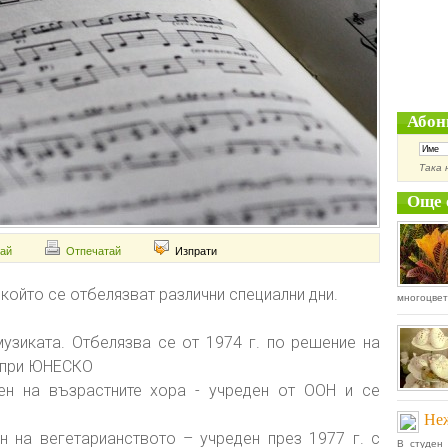
Абон
Така 
Още 
ай
Отпечатай
Изпрати
 който се отбелязват различни специални дни.
многоцвет
узиката. Отбелязва се от 1974 г. по решение на
 при ЮНЕСКО
н на възрастните хора - учреден от ООН и се
Неж
 на вегетарианството – учреден през 1977 г. с
В студен