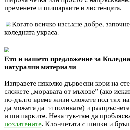
пременете и шишарките и листенцата.
Когато всичко изсъхне добре, започн
коледната украса.
Ето и нашето предложение за Коледна
натурални материали
Изправете няколко дървесни кори на сте
сложете „моравата от мъхове” (ако искат
по-дълго време живи сложете под тях на
да можете да ги поливате) и разпръснете
и шишарките. Нека тук-там да проблясва
позлатените
. Клончетата с шипки и бр