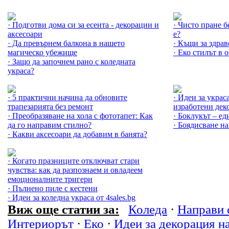
Още за Идеи за декорация на дома »
Още за Еко »
· Подготви дома си за есента - декорации и
· Чисто пране 
аксесоари
е?
· Да превърнем балкона в нашето
· Къщи за здра
магическо убежище
· Еко стилът в 
· Защо да започнем рано с коледната
украса?
Още за Интериорът »
Още за Направи
· 5 практични начина да обновите
· Идеи за украс
трапезарията без ремонт
изработени дек
· Преобразяване на хола с фототапет: Как
· Боклукът – ед
да го направим стилно?
· Боядисване на
· Какви аксесоари да добавим в банята?
Още за Коледа »
· Когато празниците отключват стари
чувства: как да разпознаем и овладеем
емоционалните тригери
· Пълнено пиле с кестени
· Идеи за коледна украса от 4sales.bg
Виж още статии за:
Коледа
·
Направи 
Интериорът
·
Еко
·
Идеи за декорация н