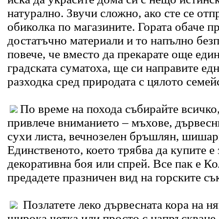
натурално. Звучи сложно, ако сте се отп
обиколка по магазините. Гората обаче п
достатъчно материали и то напълно без
повече, че вместо да прекарате още един
градската суматоха, ще си направите ед
разходка сред природата с цялото семей
По време на похода събирайте всичко,
привлече вниманието – мъхове, дървесн
сухи листа, вечнозелен бръшлян, шишар
Единственото, което трябва да купите е 
декоративна боя или спрей. Все пак е Ко
предадете празничен вид на горските с
Позлатете леко дървесната кора на ня
широка четка или просто с напръскване.