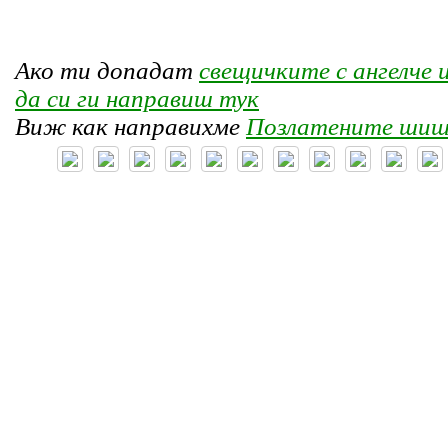
Ако ти допадат
свещичките с ангелче 
да си ги направиш тук
Виж как направихме
Позлатените шиш