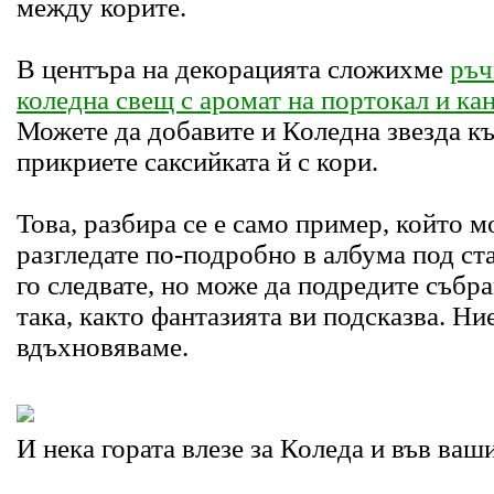
между корите.
В центъра на декорацията сложихме
ръч
коледна свещ с аромат на портокал и ка
Можете да добавите и Коледна звезда къ
прикриете саксийката й с кори.
Това, разбира се е само пример, който 
разгледате по-подробно в албума под ст
го следвате, но може да подредите събр
така, както фантазията ви подсказва. Ни
вдъхновяваме.
И нека гората влезе за Коледа и във ваш