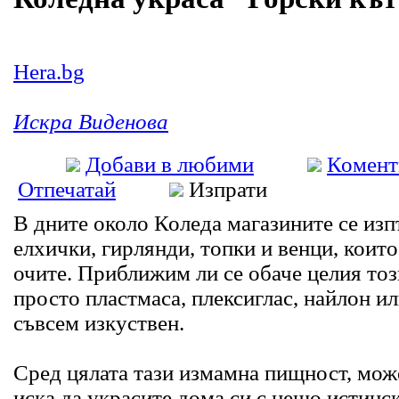
Hera.bg
Искра Виденова
Добави в любими
Комент
Отпечатай
Изпрати
В дните около Коледа магазините се изп
елхички, гирлянди, топки и венци, коит
очите. Приближим ли се обаче целия тоз
просто пластмаса, плексиглас, найлон ил
съвсем изкуствен.
Сред цялата тази измамна пищност, може
иска да украсите дома си с нещо истинс