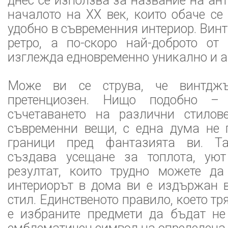
днес се използва за название на ан
началото на XX век, които обаче се
удобно в съвременния интериор. Винт
ретро, а по-скоро най-доброто от 
изглежда едновременно уникално и а
Може ви се струва, че винтджъ
претенциозен. Нищо подобно – 
съчетаването на различни стилов
съвременни вещи, с една дума не 
граници пред фантазията ви. Т
създава усещане за топлота, ую
резултат, които трудно можете да 
интериорът в дома ви е издържан в
стил. Единственото правило, което тр
е избраните предмети да бъдат не 