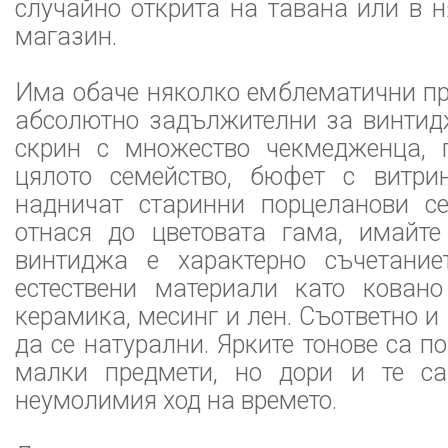
случайно открита на тавана или в 
магазин.
Има обаче няколко емблематични пр
абсолютно задължителни за винтид
скрин с множество чекмедженца, 
цялото семейство, бюфет с витри
надничат старинни порцеланови с
отнася до цветовата гама, имайте
винтиджа е характерно съчетание
естествени материали като ковано
керамика, месинг и лен. Съответно и
да се натурални. Ярките тонове са п
малки предмети, но дори и те са
неумолимия ход на времето.