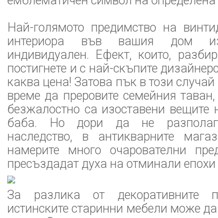
емблематичен символ на определена 
Най-голямото предимство на винти
интериора във вашия дом из
индивидуален. Ефект, които, разби
постигнете и с най-скъпите дизайнер
каква цена! Затова пък в този случа
време да преровите семейния таван,
безжалостно са изоставени вещите 
баба. Но дори да не разполаг
наследство, в антикварните мага
намерите много очарователни пре
пресъздадат духа на отминали епохи
За разлика от декоративните п
истинските старинни мебели може да 