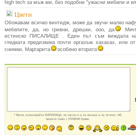
high tech за мъж ми, без подобни "ужасни мебели и 
Цвети
Обожавам всичко винтидж, може да звучи малко нафук
мебелите, да, но гривни, дрешки, ооо, да
Мечт
истинско ПИСАЛИЩЕ . Един път съм виждала на
гледката предизвика почти оргазъм хахахах, или от
снимки, Маргарита
особено втората
* Моля, използвайте КИРИЛИЦА, по лесно е и за писане и за четене. НЕ
пишете само с ГЛАВНИ букви.