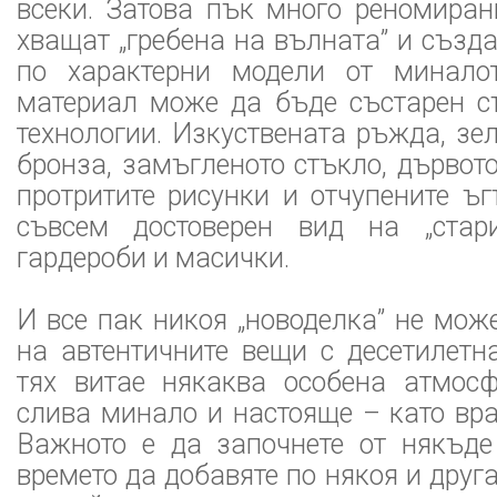
всеки. Затова пък много реномиран
хващат „гребена на вълната” и създ
по характерни модели от миналот
материал може да бъде състарен с
технологии. Изкуствената ръжда, зе
бронза, замъгленото стъкло, дървото
протритите рисунки и отчупените ъ
съвсем достоверен вид на „стари
гардероби и масички.
И все пак никоя „новоделка” не мож
на автентичните вещи с десетилетн
тях витае някаква особена атмосф
слива минало и настояще – като вра
Важното е да започнете от някъде
времето да добавяте по някоя и друг