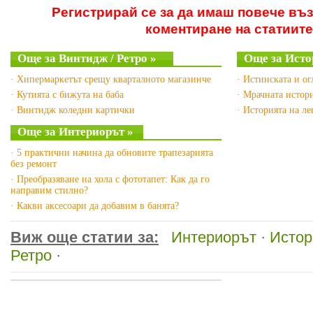
Регистрирай се за да имаш повече въ
коментиране на статиите
Още за Винтидж / Ретро »
Още за Исто
· Хипермаркетът срещу кварталното магазинче
· Истинската и о
· Кутията с бижута на баба
· Мрачната истор
· Винтидж коледни картички
· Историята на л
Още за Интериорът »
· 5 практични начина да обновите трапезарията
без ремонт
· Преобразяване на хола с фототапет: Как да го
направим стилно?
· Какви аксесоари да добавим в банята?
Виж още статии за:
Интериорът
·
Истор
Ретро
·