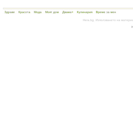
Здраве
Красота
Мода
Моят дом
Двама+
Кулинария
Време за мен
Hera.bg. Използването на матери