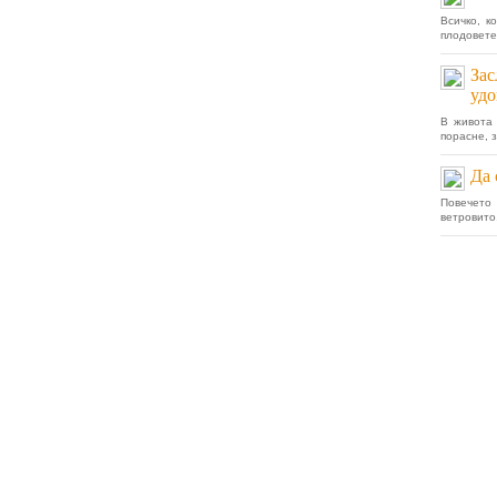
Всичко, к
плодовете
Зас
удо
В живота 
порасне, з
Да 
Повечето
ветровито.