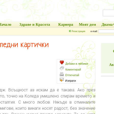
Начало
Здраве и Красота
Кариера
Моят дом
Двама
Регистрация
e-mail:
ледни картички
Добави в любими
Ав
Коментирай
Отпечатай
Изпрати
идж. Всъщност аз искам да е такава. Ако през
то, точно на Коледа умишлено спирам времето и
осталгия. С много любов. Някъде в отминалите
мигове, които винаги носят радост, без значение