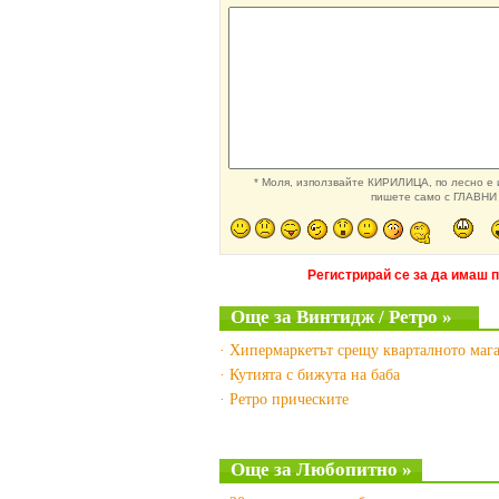
* Моля, използвайте КИРИЛИЦА, по лесно е и
пишете само с ГЛАВНИ 
Регистрирай се за да имаш 
Още за Винтидж / Ретро »
· Хипермаркетът срещу кварталното маг
· Кутията с бижута на баба
· Ретро прическите
Още за Любопитно »