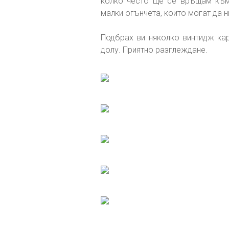
колко често ще се връщам към 
малки огънчета, които могат да н
Подбрах ви няколко винтидж кар
долу. Приятно разглеждане.