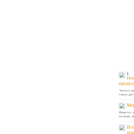
1
Нос
продъл
"Когато с
тъжно детс
Мер
Животът, 
на мъка, м
Все
оп