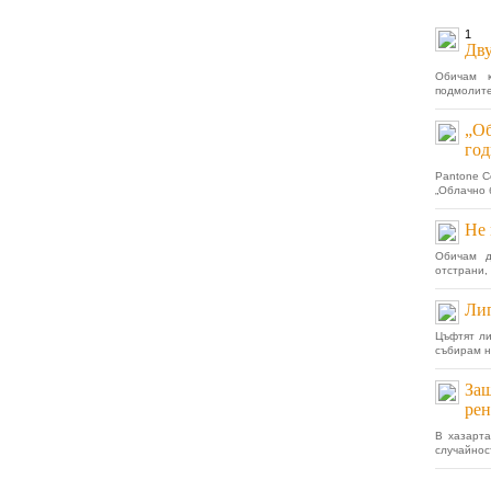
1
Дв
Обичам 
подмолите
„Об
год
Pantone Co
„Облaчно б
Не 
Обичам д
отстрани, 
Лип
Цъфтят ли
събирам н
Защ
рен
В хазарт
случайност