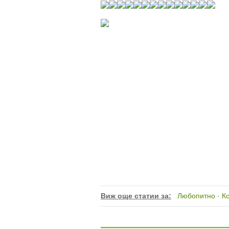
Виж още статии за:
Любопитно
·
К