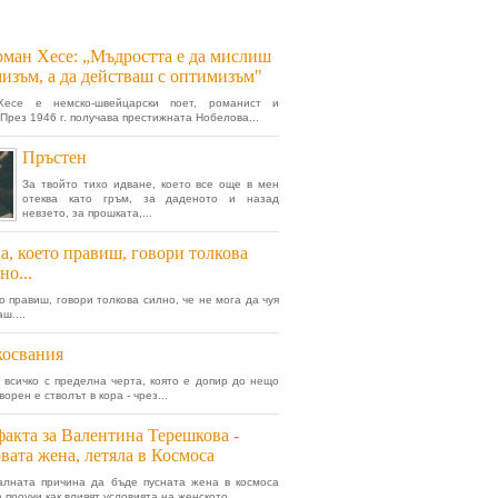
ман Хесе: „Мъдростта е да мислиш
мизъм, а да действаш с оптимизъм"
есе e немско-швейцарски поет, романист и
 През 1946 г. получава престижната Нобелова...
Пръстен
За твойто тихо идване, което все още в мен
отеква като гръм, за даденото и назад
невзето, за прошката,...
а, което правиш, говори толкова
но...
то правиш, говори толкова силно, че не мога да чуя
ш....
косвания
 всичко с пределна черта, която е допир до нещо
ворен е стволът в кора - чрез...
факта за Валентина Терешкова -
вата жена, летяла в Космоса
алната причина да бъде пусната жена в космоса
 проучи как влияят условията на женското...