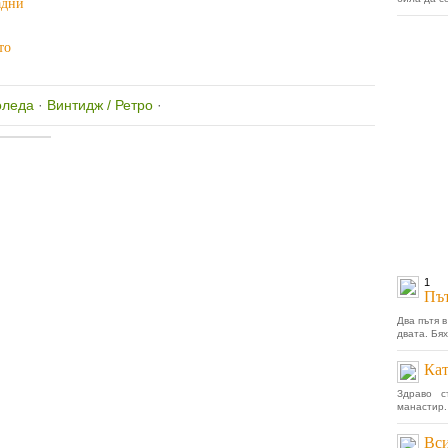
ладни
то
оледа
·
Винтидж / Ретро
·
1
Път
Два пътя 
двата. Бях
Кат
Здраво с
манастир.
Вси