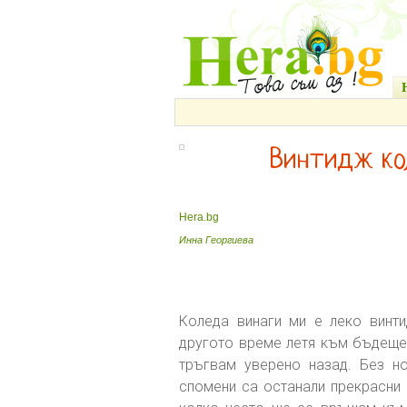
Винтидж ко
Hera.bg
Инна Георгиева
Коледа винаги ми е леко винт
другото време летя към бъдеще
тръгвам уверено назад. Без н
спомени са останали прекрасни 