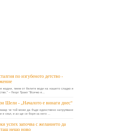
талгия по изгубеното детство -
жение
ме жадни, пием от белите води на нашето сладко и
тво." – Георг Тракл "Всичко е...
и Шели - „Началото е винаги днес“
макар че той може да бъде единствено натрупване
и е скъп, и аз ще се боря за него ...
ки успех започва с желанието да
иташ нещо ново