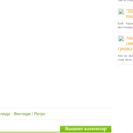
света след
"Ще
пиш
Бай Кара
вестникар,
Ако
сам
грешка
Ако не пр
това вече 
оледа
·
Винтидж / Ретро
·
Вашият коментар