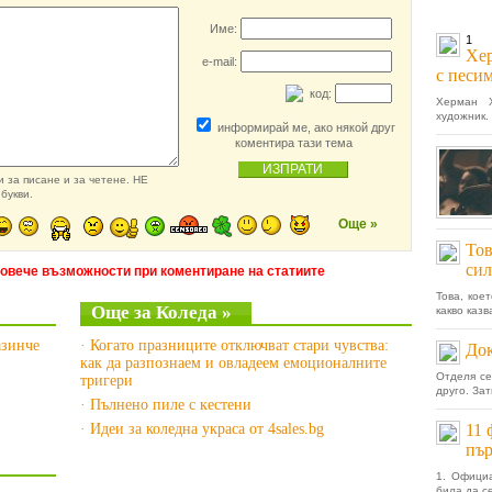
Име:
1
Хер
e-mail:
с песи
код:
Херман Х
художник.
информирай ме, ако някой друг
коментира тази тема
 за писане и за четене. НЕ
букви.
Още »
Тов
сил
повече възможности при коментиране на статиите
Това, кое
Още за Коледа »
какво казва
азинче
· Когато празниците отключват стари чувства:
До
как да разпознаем и овладеем емоционалните
Отделя се
тригери
друго. Зат
· Пълнено пиле с кестени
· Идеи за коледна украса от 4sales.bg
11 
пър
1. Офици
била да се