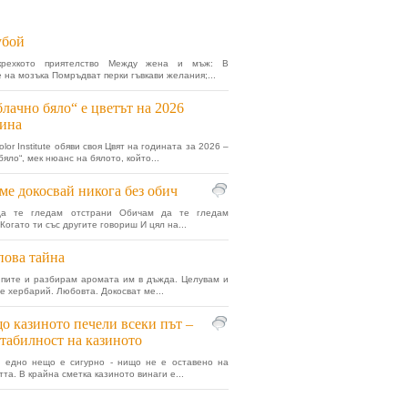
убой
крехкото приятелство Между жена и мъж: В
 на мозъка Помръдват перки гъвкави желания;...
лaчно бяло“ е цветът на 2026
ина
lor Institute обяви своя Цвят на годината за 2026 –
яло“, мек нюанс на бялото, който...
ме докосвай никога без обич
а те гледам отстрани Обичам да те гледам
Когато ти със другите говориш И цял на...
ова тайна
пите и разбирам аромата им в дъжда. Целувам и
е хербарий. Любовта. Докосват ме...
о казиното печели всеки път –
табилност на казиното
а едно нещо е сигурно - нищо не е оставено на
та. В крайна сметка казиното винаги е...