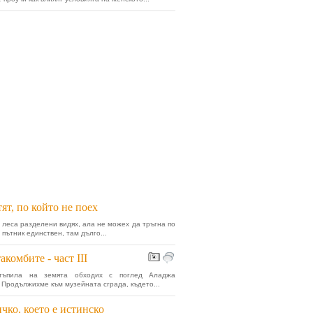
ят, по който не поех
в леса разделени видях, ала не можех да тръгна по
 пътник единствен, там дълго...
акомбите - част III
тъпилa на земята обходих с поглед Аладжа
 Продължихме към музейната сграда, където...
чко, което е истинско