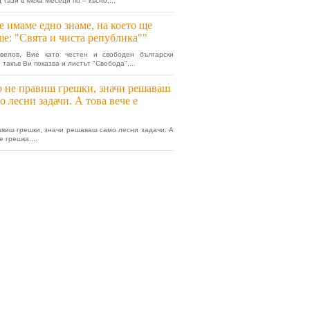
 тази в Мека Месеци по – късно,...
 имаме едно знаме, на което ще
е: "Свята и чиста република""
велов, Вие като честен и свободен български
 такъв Ви показва и листът "Свобода",...
 не правиш грешки, значи решаваш
о лесни задачи. А това вече е
авиш грешки, значи решаваш само лесни задачи. А
е грешка....