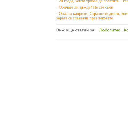
· 20 града, които трябва да посетите... г
· Обичате ли дъжда? Не сте сами
· Опасни капризи: Странните диети, кои
хората са спазвали през вековете
Виж още статии за:
Любопитно
·
К