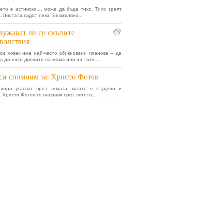
оето е истинско,... може да бъде тихо. Тихо зреят
. Листата падат леко. Безмълвно...
лужават ли си скъпите
волствия
си човек има най-често обикновени планове – да
а да носи дрехите на мама или на тате,...
си спомним за: Христо Фотев
 хора угасват през зимата, когато е студено и
 Христо Фотев го направи през лятото,...