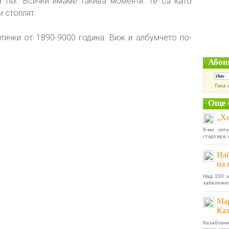
тях. Всички имаме такива моменти. Те са като
и стоплят.
тички от 1890-9000 година. Виж и албумчето по-
Абон
Така 
Още 
„Хе
8-ми окт
стартира 
Най
на 
Над 100 ц
забележит
Мар
Каз
Казабланк