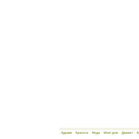
Здраве
Красота
Мода
Моят дом
Двама+
К