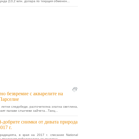
аунда (13,2 млн. долара по текущия обменен...
но безвремие с акварелите на
Парселие
 летни следобеди, разточителна златна светлина,
раят палави слънчеви зайчета...Танц...
-добрите снимки от дивата природа
2017 г.
радицията, в края на 2017 г. списание National
c представя победителите от конкурса...