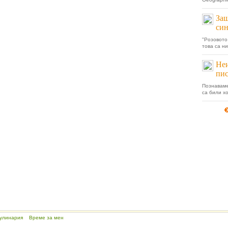
Защ
син
"Розовото
това са ни
Неи
пис
Познаваме
са били хо
улинария
Време за мен