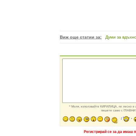
Виж още статии за:
Думи за вдъхн
* Моля, използвайте КИРИЛИЦА, по лесно е и
пишете само с ГЛАВНИ 
Регистрирай се за да имаш 