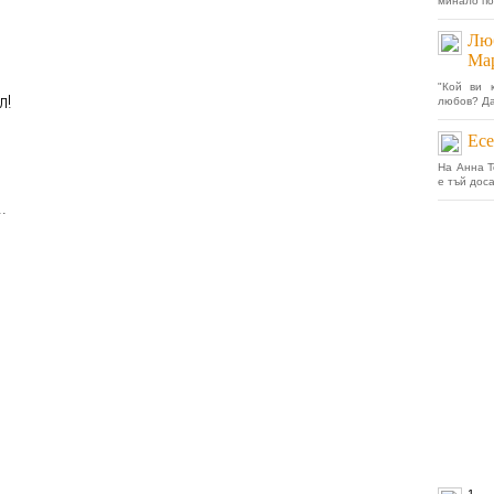
минало по
Люб
Ма
"Кой ви 
л!
любов? Да
Ес
На Анна Т
е тъй доса
.