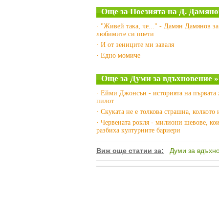
Още за Поезията на Д. Дамяно
· "Живей така, че..." - Дамян Дамянов за
любимите си поети
· И от зениците ми заваля
· Едно момиче
Още за Думи за вдъхновение »
· Ейми Джонсън - историята на първата
пилот
· Скуката не е толкова страшна, колкото
· Червената рокля - милиони шевове, ко
разбиха културните бариери
Виж още статии за:
Думи за вдъхн