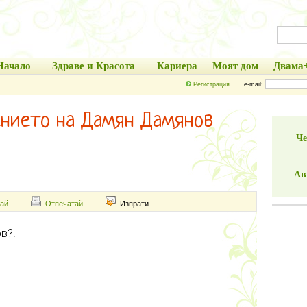
Начало
Здраве и Красота
Кариера
Моят дом
Двама
Регистрация
e-mail:
ението на Дамян Дамянов
Че
Ав
ай
Отпечатай
Изпрати
в?!