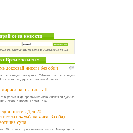
ирай се за новости
няма да пропускаш новите и интересни неща
от Време за мен »
ме докосвай никога без обич
а те гледам отстрани Обичам да те гледам
Когато ти със другите говориш И цял на...
амириса на планина - II
 във форма и да проявим приключенския си дух Ако
ене и лежане насам- натам не ви...
едни пости - Ден 20:
тите за по- хубава кожа. За обяд
кзотична супа
ен 20, тоест, преполовихме поста...Макар да е