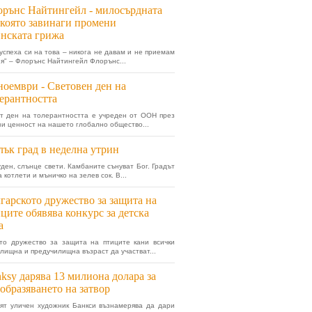
рънс Найтингейл - милосърдната
 която завинаги промени
нската грижа
успеха си на това – никога не давам и не приемам
я" – Флорънс Найтингейл Флорънс...
ноември - Световен ден на
ерантността
т ден на толерантността е учреден от ООН през
ази ценност на нашето глобално общество...
ък град в неделна утрин
уден, слънце свети. Камбаните сънуват Бог. Градът
котлети и мъничко на зелев сок. В...
гарското дружество за защита на
ците обявява конкурс за детска
а
то дружество за защита на птиците кани всички
илищна и предучилищна възраст да участват...
ksy дарява 13 милиона долара за
образяването на затвор
ят уличен художник Банкси възнамерява да дари