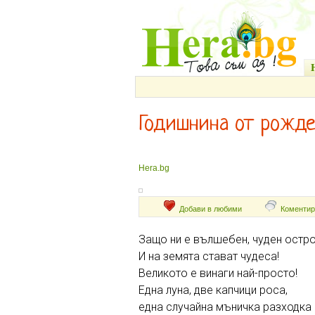
Годишнина от рожд
Hera.bg
Добави в любими
Коментир
Защо ни е вълшебен, чуден остро
И на земята стават чудеса!
Великото е винаги най-просто!
Една луна, две капчици роса,
една случайна мъничка разходка