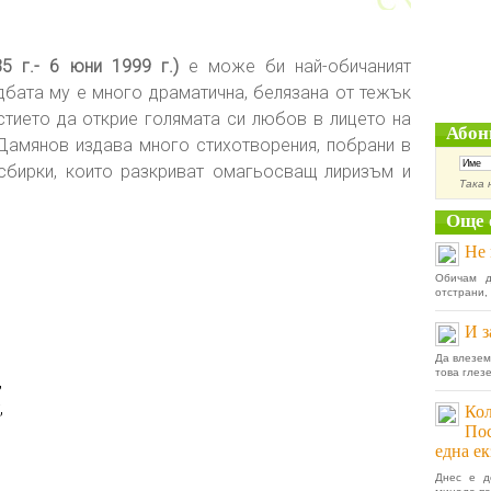
 г.- 6 юни 1999 г.)
е може би най-обичаният
бата му е много драматична, белязана от тежък
стието да открие голямата си любов в лицето на
Абон
Дамянов издава много стихотворения, побрани в
сбирки, които разкриват омагьосващ лиризъм и
Така 
Още 
Не 
Обичам д
отстрани, 
И з
Да влезем
това глез
,
,
Кол
Пос
една е
Днес е д