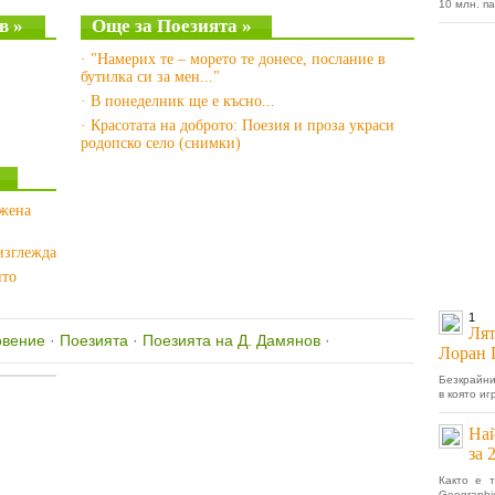
10 млн. п
в »
Още за Поезията »
· "Намерих те – морето те донесе, послание в
бутилка си за мен..."
· В понеделник ще е късно...
· Красотата на доброто: Поезия и проза украси
родопско село (снимки)
 жена
 изглежда
ито
1
Лят
овение
·
Поезията
·
Поезията на Д. Дамянов
·
Лоран 
Безкрайни
в която иг
Най
за 
Както е т
Geographi