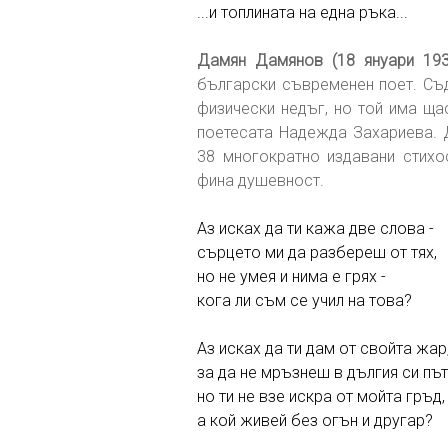
...и топлината на една ръка...
Дамян Дамянов (18 януари 1935
български съвременен поет. Съд
физически недъг, но той има ща
поетесата Надежда Захариева. 
38 многократно издавани стихо
фина душевност.
Аз исках да ти кажа две слова -
сърцето ми да разбереш от тях,
но не умея и нима е грях -
кога ли съм се учил на това?
Аз исках да ти дам от свойта жар
за да не мръзнеш в дългия си път
но ти не взе искра от мойта гръд,
а кой живей без огън и другар?