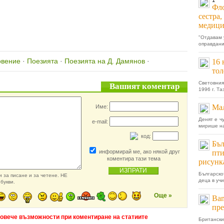
1
Фло
сестра,
медици
"Отдавам 
оправдани
овение
·
Поезията
·
Поезията на Д. Дамянов
·
16 
тол
Световния
Вашият коментар
1996 г. Т
Мал
Име:
Денят е ч
e-mail:
мирише на 
код:
Бъл
информирай ме, ако някой друг
пти
коментира тази тема
рисунк
Българско
 за писане и за четене. НЕ
деца в уч
букви.
Още »
Ban
пре
повече възможности при коментиране на статиите
Британски