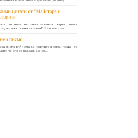
ловината време, нямам чувството, че нещо...
ими цитати от "Майстора и
ргарита"
каза, че няма на света истинска, вярна, вечна
 му отрежат езика за лъжа!" "Ние говорим...
енно писмо
ова писмо вий няма да получите и няма нужда - то
дно! Не бих се радвал, ако се...