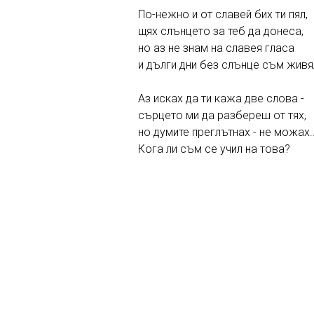
По-нежно и от славей бих ти пял,
щях слънцето за теб да донеса,
но аз не знам на славея гласа
и дълги дни без слънце съм живя
Аз исках да ти кажа две слова -
сърцето ми да разбереш от тях,
но думите преглътнах - не можах..
Кога ли съм се учил на това?