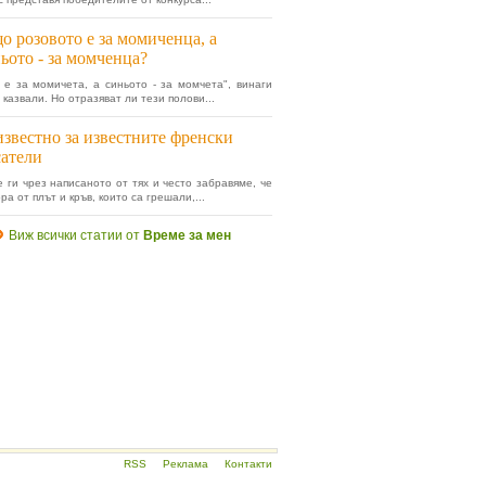
о розовото е за момиченца, а
ьото - за момченца?
 е за момичета, а синьото - за момчета", винаги
 казвали. Но отразяват ли тези полови...
звестно за известните френски
атели
 ги чрез написаното от тях и често забравяме, че
ра от плът и кръв, които са грешали,...
Виж всички статии от
Време за мен
RSS
Реклама
Контакти