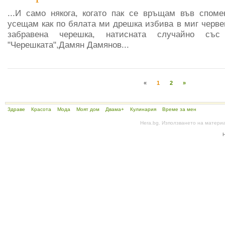
...И само някога, когато пак се връщам във споме
усещам как по бялата ми дрешка избива в миг черве
забравена черешка, натисната случайно съ
"Черешката",Дамян Дамянов...
«
1
2
»
Здраве
Красота
Мода
Моят дом
Двама+
Кулинария
Време за мен
Hera.bg. Използването на матери