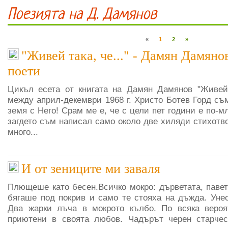
Поезията на Д. Дамянов
«
1
2
»
"Живей така, че..." - Дамян Дамяно
поети
Цикъл есета от книгата на Дамян Дамянов "Живей т
между април-декември 1968 г. Христо Ботев Горд съ
земя с Него! Срам ме е, че с цели пет години е по-м
загдето съм написал само около две хиляди стихотв
много...
И от зениците ми заваля
Плющеше като бесен.Всичко мокро: дърветата, павета
бягаше под покрив и само те стояха на дъжда. Уне
Два жарки лъча в мокрото кълбо. По всяка вероят
приютени в своята любов. Чадърът черен старчес