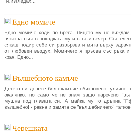
ги,изгледах...
Едно момиче
Едно момиче ходи по брега. Лицето му не виждам 
някаква тъга в походката му и в тази вечер. Със еле
сякаш подир себе си развързва и мята върху здрачн
от любовен въздух. Момичето я пръсва със ръка и
края. Едно...
Вълшебното камъче
Детето си донесе бяло камъче обикновено, улично, 
окалянко, но само че не знам защо наречено "въл
мушна под главата си. А майка му го дръпна "Пф
вълшебно! - ревна и замята се "вълшебничето" татково
Черешката