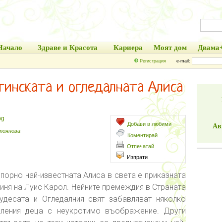
Начало
Здраве и Красота
Кариера
Моят дом
Двама
Регистрация
e-mail:
тинската и огледалната Алиса
bg
Добави в любими
Ав
тоянова
Коментирай
Отпечатай
Изпрати
порно най-известната Алиса в света е приказната
иня на Луис Карол. Нейните премеждия в Страната
удесата и Огледалния свят забавляват няколко
оления деца с неукротимо въображение. Други