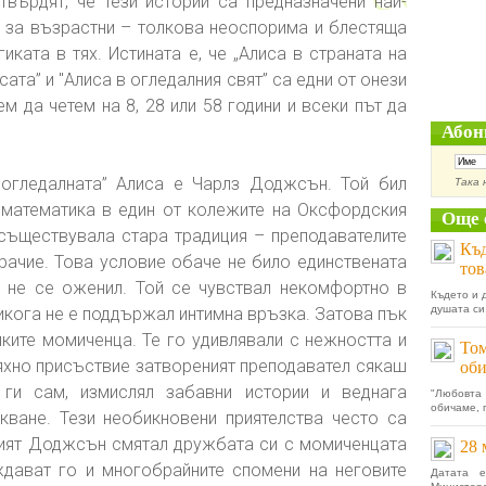
твърдят, че тези истории са предназначени най-
 за възрастни – толкова неоспорима и блестяща
гиката в тях. Истината е, че „Алиса в страната на
сата” и "Алиса в огледалния свят” са едни от онези
м да четем на 8, 28 или 58 години и всеки път да
Абон
„огледалната” Алиса е Чарлз Доджсън. Той бил
Така 
 математика в един от колежите на Оксфордския
Още 
 съществувала стара традиция – преподавателите
Къд
рачие. Това условие обаче не било единствената
тов
 не се оженил. Той се чувствал некомфортно в
Където и 
душата си.
икога не е поддържал интимна връзка. Затова пък
ките момиченца. Те го удивлявали с нежността и
Том
тяхно присъствие затвореният преподавател сякаш
оби
ги сам, измислял забавни истории и веднага
"Любовта 
обичаме, г
кване. Тези необикновени приятелства често са
мият Доджсън смятал дружбата си с момиченцата
28 
дават го и многобрайните спомени на неговите
Датата 