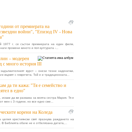
години от премиерата на
звездни войни", "Епизод IV - Нова
а"
й 1977 г. се състои премиерата на един филм,
наги промени киното и поп културата -...
лин – модерен
д с много история III
задължителният вурст – онези техни наденички,
ги вървят с гевречета. Той е и традиционната...
ам да ти кажа: "Тя е семейство и
ятел в едно"
, искам да ви разкажа за моята сестра Мария. Тя е
от мен с 3 години, но все едно сме...
ческите корени на Коледа
 целия християнски свят празнува раждането на
. В Библията обаче не е отбелязана датата,...