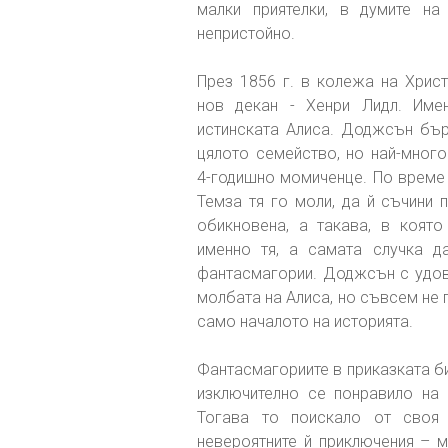
малки приятелки, в думите н
непристойно.
През 1856 г. в колежа на Христ
нов декан - Хенри Лидл. Име
истинската Алиса. Доджсън бър
цялото семейство, но най-много
4-годишно момиченце. По време 
Темза тя го моли, да й съчини 
обикновена, а такава, в която
именно тя, а самата случка д
фантасмагории. Доджсън с удов
молбата на Алиса, но съвсем не 
само началото на историята.
Фантасмагориите в приказката би
изключително се понравило на
Тогава то поискало от своя 
невероятните й приключения – м