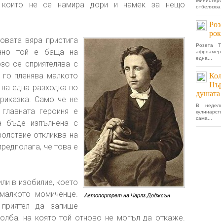
Министе
а които не се намира дори и намек за нещо
отбелязва.
Роз
рок
овата вяра пристига
Розета 
нно той е баща на
афроамер
една...
зо се сприятелява с
 го пленява малкото
Кол
Пър
на една разходка по
душата 
приказка. Само че не
В недел
 главната героиня е
кулинарст
сама...
а бъде изпълнена с
олствие откликва на
предполага, че това е
ли в изобилие, което
 малкото момиченце.
Автопортрет на Чарлз Доджсън
приятел да запише
олба, на която той отново не могъл да откаже.