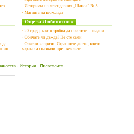
ото
· Историята на легендарния „Шанел” № 5
· Магията на шоколада
Още за Любопитно »
· 20 града, които трябва да посетите... гладни
· Обичате ли дъжда? Не сте сами
о да
· Опасни капризи: Странните диети, които
лния
хората са спазвали през вековете
ичността
·
История
·
Писателите
·