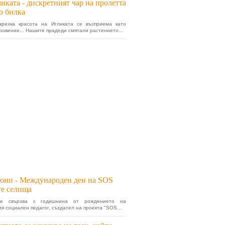
иката - дискретният чар на пролетта
о билка
крехка красота на Игликата се възприема като
ровение... Нашите прадеди смятали растението...
юни - Международен ден на SOS
те селища
се свързва с годишнина от рождението на
ия социален педагог, създател на проекта "SOS...