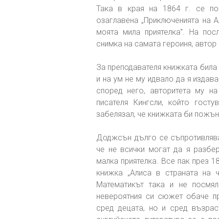
Така в края на 1864 г. се по
озаглавена „Приключенията на А
моята мила приятелка”. На пос
снимка на самата героиня, автор
За преподавателя книжката била
и на ум не му идвало да я издава
според него, авторитета му н
писателя Кингсли, който гост
забелязал, че книжката би пожън
Доджсън дълго се съпротивлявал
че не всички могат да я разбер
малка приятелка. Все пак през 1
книжка „Алиса в страната на 
Математикът така и не посмял
невероятния си сюжет обаче п
сред децата, но и сред възрас