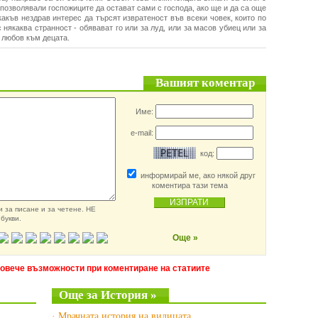
 позволявали госпожиците да остават сами с господа, ако ще и да са още
какъв нездрав интерес да търсят извратеност във всеки човек, които по
някаква странност - обявават го или за луд, или за масов убиец или за
 любов към децата.
Вашият коментар
Име:
e-mail:
код:
информирай ме, ако някой друг
коментира тази тема
 за писане и за четене. НЕ
букви.
Още »
повече възможности при коментиране на статиите
Още за История »
· Мрачната история на вилицата