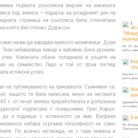
явява първата ръкописна версия на книжката
лиса под земята – подарък за рожденият ден на
ледната страница на ръкописа била отпечатана
1
 на която бил отново Доджсън.
40 
"Между
надежд
 само начин да зарадва малкото момиченце. Дори
На 25 ма
. Тези небивалици, макар и забавни, биха уронили,
който зави
а учен. Книжката обаче попаднала в ръцете на
Бер
увал на семейство Лидл и той от пръв поглед
гра
ала истински успех.
Берлин е 
които вина
 на публикуването на приказката. Съмнявал се,
Иск
ат, защото тя била написана лично за неговата
при
865 г. от печат излиза преработената и допълнена
Здравейте
по-голяма 
чудесата” подписана с псевдонима Луис Карол.
 да я подпише с истинското си име. Въпреки
Ези
риказката набира огромна популярност не само
На Коледа
Спасителя
тните. По всичко изглежда, че с тази книжка в