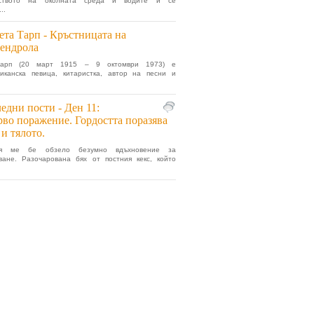
рството на околната среда и водите и се
..
ета Тарп - Кръстницата на
ендрола
Тарп (20 март 1915 – 9 октомври 1973) е
иканска певица, китаристка, автор на песни и
едни пости - Ден 11:
во поражение. Гордостта поразява
и тялото.
я ме бе обзело безумно вдъхновение за
ване. Разочарована бях от постния кекс, който