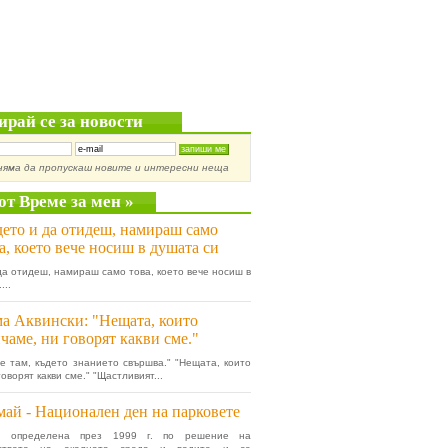
ирай се за новости
няма да пропускаш новите и интересни неща
от Време за мен »
ето и да отидеш, намираш само
а, което вече носиш в душата си
да отидеш, намираш само това, което вече носиш в
...
а Аквински: "Нещата, които
чаме, ни говорят какви сме."
е там, където знанието свършва." "Нещата, които
оворят какви сме." "Щастливият...
май - Национален ден на парковете
е определена през 1999 г. по решение на