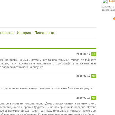
Щас
Щастието 
то все още
ичността
·
История
·
Писателите
·
2010-02-17
#20
их, но видях, че има и други много такива "снимки". Мисля, че тъй като
рафия, тази техника се е използвала от фотографите за да направят
о заприличват винаги на рисунка.
2010-02-17
#19
ято пише, че е снимал няколко момичета голи, като Алиса не е сред тях.
2010-02-17
#18
това се включвам толкова късно. Докато писах статията изчетох много
ографии, които е правил Доджсън...и не намерих нищо нередно. Затова
збия детските ви фантазии. Та т. нар. голи снимки (една от които съм
са) направо са си облечени. Освен това момиченцата винаги са били с