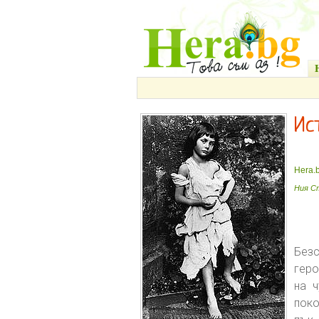
Ис
Hera.
Ния С
Безс
геро
на ч
пок