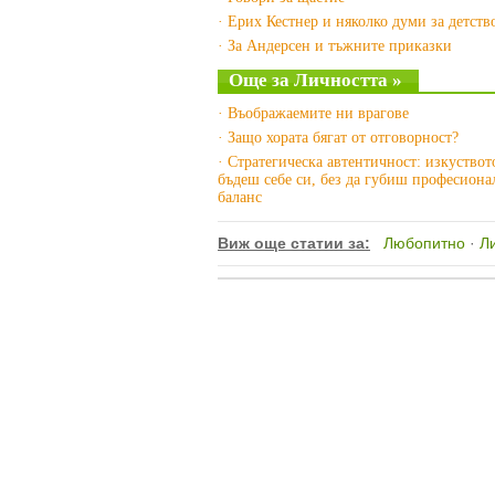
· Ерих Кестнер и няколко думи за детств
· За Андерсен и тъжните приказки
Още за Личността »
· Въображаемите ни врагове
· Защо хората бягат от отговорност?
· Стратегическа автентичност: изкуствот
бъдеш себе си, без да губиш професиона
баланс
Виж още статии за:
Любопитно
·
Л