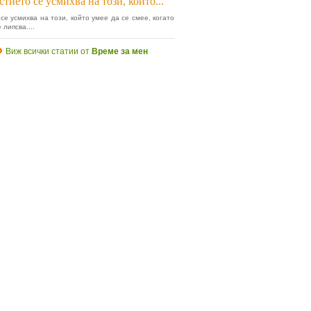
тието се усмихва на този, който...
се усмихва на този, който умее да се смее, когато
 липсва....
Виж всички статии от
Време за мен