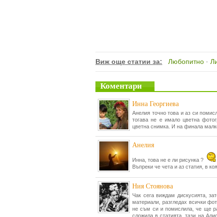
Виж още статии за:
Любопитно
·
Л
Коментари
Инна Георгиева
Анелия точно това и аз си помисл
тогава не е имало цветна фотог
цветна снимка. И на финала малк
Анелия
Инна, това не е ли рисунка ?
Въпреки че чета и аз статия, в ко
Ния Стоянова
Чак сега виждам дискусията, за
материали, разгледах всички фот
не съм си и помислила, че ще ра
сложила в статията, тази на Али