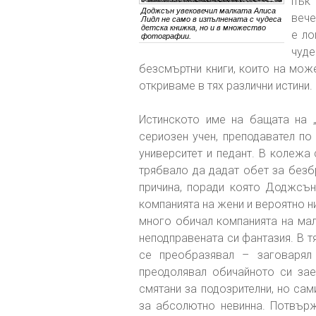
пък 
Доджсън увековечил малката Алиса
вече
Лидл не само в изпълнената с чудеса
детска книжка, но и в множество
е ло
фотографии.
чуде
безсмъртни книги, които на може
откриваме в тях различни истини.
Истинското име на бащата на 
сериозен учен, преподавател по
университет и педант. В колежа
трябвало да дадат обет за безб
причина, поради която Доджсън
компанията на жени и вероятно н
много обичал компанията на мал
неподправената си фантазия. В 
се преобразявал – заговарял 
преодолявал обичайното си зае
смятани за подозрителни, но са
за абсолютно невинна. Потвърж