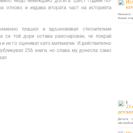
оявило нещо невиждано досега. Шест години по-
Игл
кат
 отново и издава втората част на историята
Нежната 
божие отк
ременно плашел и вдъхновявал стеснителния
та си той дори остава разочарован, че покрай
 и не го оценяват като математик. И действително
убликувал 256 книги, но слава му донесла само
вал.
1
23 
детски
Датата 
австрийск