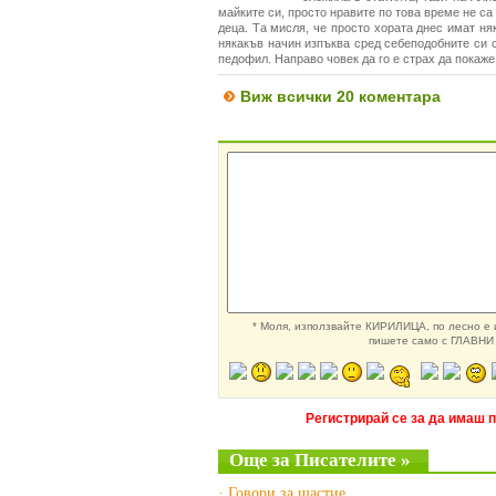
майките си, просто нравите по това време не са
деца. Та мисля, че просто хората днес имат ня
някакъв начин изпъква сред себеподобните си с 
педофил. Направо човек да го е страх да покаже
Виж всички 20 коментара
* Моля, използвайте КИРИЛИЦА, по лесно е и
пишете само с ГЛАВНИ 
Регистрирай се за да имаш 
Още за Писателите »
· Говори за щастие