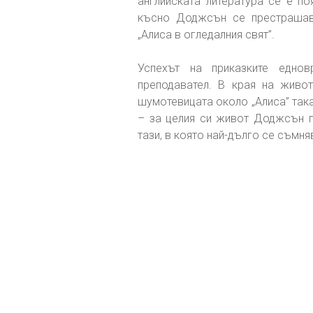
английската литература се е п
късно Доджсън се престрашава
„Алиса в огледалния свят”.
Успехът на приказките еднов
преподавател. В края на живо
шумотевицата около „Алиса” така
– за целия си живот Доджсън п
тази, в която най-дълго се съмня