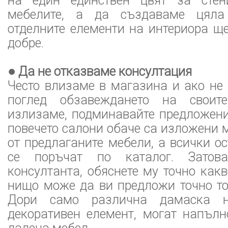
на един единствен цвят за стени
мебелите, а да създаваме цяла
отделните елементи на интериора ще
добре.
● Да не отказваме консултация
Често влизаме в магазина и ако не
поглед обзавеждането на своит
излизаме, подминавайте предложени
повечето салони обаче са изложени 
от предлаганите мебели, а всички о
се поръчат по каталог. Затова
консултанта, обяснете му точно какв
нищо може да ви предложи точно тов
Дори само различна дамаска 
декоративен елемент, могат напълн