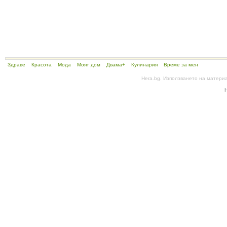
Здраве
Красота
Мода
Моят дом
Двама+
Кулинария
Време за мен
Hera.bg. Използването на матери