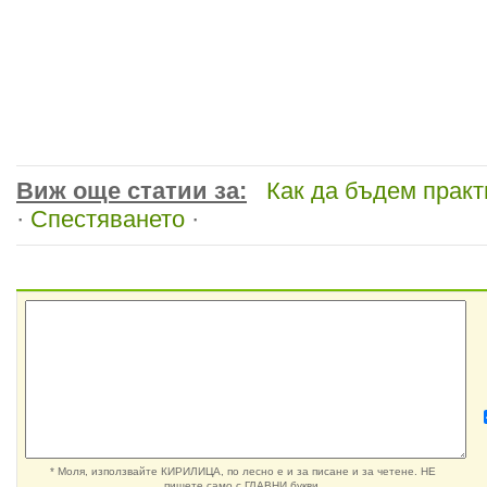
Виж още статии за:
Как да бъдем практ
·
Спестяването
·
* Моля, използвайте КИРИЛИЦА, по лесно е и за писане и за четене. НЕ
пишете само с ГЛАВНИ букви.