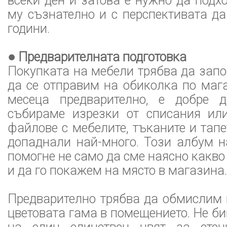
всеки ден и затова е нужно да под
му съзнателно и с перспективата д
години.
● Предварителната подготовка
Покупката на мебели трябва да запо
да се отправим на обиколка по маг
месеца предварително, е добре 
събираме изрезки от списания ил
файлове с мебелите, тъканите и тапе
допаднали най-много. Този албум н
помогне не само да сме наясно какво
и да го покажем на място в магазина.
Предварително трябва да обмислим 
цветовата гама в помещението. Не би