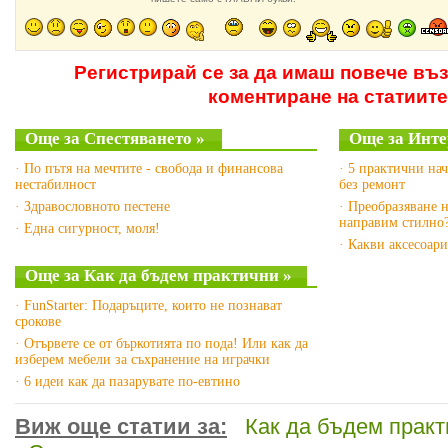
Регистрирай се за да имаш повече въ
коментиране на статиите
Още за Спестяването »
Още за Инте
· По пътя на мечтите - свобода и финансова
· 5 практични на
нестабилност
без ремонт
· Здравословното пестене
· Преобразяване н
направим стилно
· Една сигурност, моля!
· Какви аксесоари
Още за Как да бъдем практични »
· FunStarter: Подаръците, които не познават
срокове
· Отървете се от бъркотията по пода! Или как да
изберем мебели за съхранение на играчки
· 6 идеи как да пазарувате по-евтино
Виж още статии за:
Как да бъдем практ