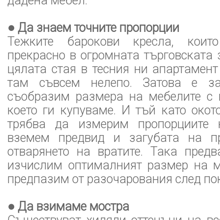
дадена мебел.
● Да знаем точните пропорции
Тежките барокови кресла, които
прекрасно в огромната търговската 
цялата стая в тесния ни апартамен
там съвсем нелепо. Затова е з
съобразим размера на мебелите с 
което ги купуваме. И тъй като окот
трябва да измерим пропорциите н
вземем предвид и загубата на пр
отварянето на вратите. Така пред
изчислим оптималният размер на м
предпазим от разочарования след по
● Да взимаме мостра