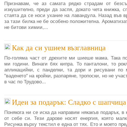
Признавам, че аз самата рядко страдам от безс
изкушително, преди да заспя, докато чета книжка, с
стаята да се носи ухание на лавандула. Назад във 
за тази билка не бе особено положителна. Ароматизат
не битови химии,...
Как да си ушием възглавница
По-голяма част от дрехите ми шиеше мама. Така п
ми години. Винаги бях кипра. То панталони, то рок
апликацийки, с панделки, та дори и рисувани по 
"ваденето" на кройки, разпаряне, тропоски, но не уча
в час по Трудово...
Идеи за подарък: Сладко с шапчица
Понякога ни се иска да направим някакъв подарък, в 
от себе си. Тези дарове носят енергия, която малк
Рисунка върху текстил е една от тях. Ето и моето пр