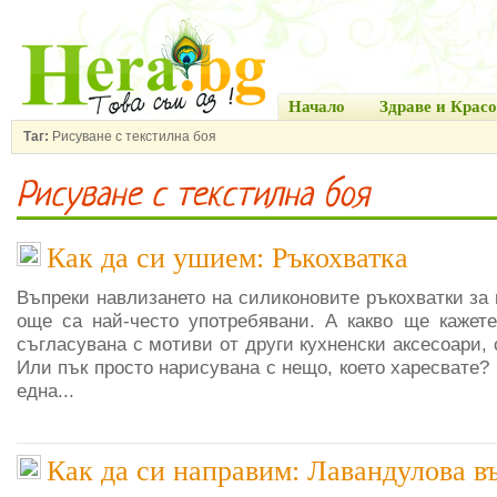
Начало
Здраве и Красо
Таг:
Рисуване с текстилна боя
Рисуване с текстилна боя
Как да си ушием: Ръкохватка
Въпреки навлизането на силиконовите ръкохватки за 
още са най-често употребявани. А какво ще кажете
съгласувана с мотиви от други кухненски аксесоари, 
Или пък просто нарисувана с нещо, което харесвате?
една...
Как да си направим: Лавандулова в