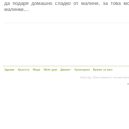
да подаря домашно сладко от малини, за това мо
малинки,...
Здраве
Красота
Мода
Моят дом
Двама+
Кулинария
Време за мен
Hera.bg. Използването на матери