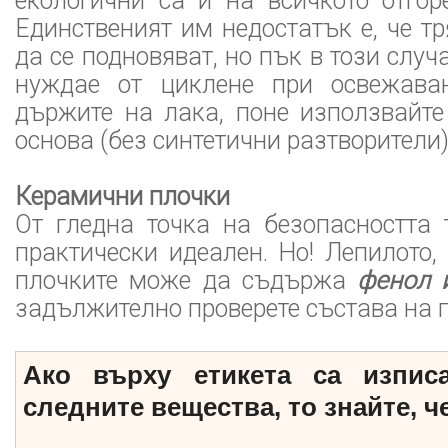
екологични са и на всичкото отгор
Единственият им недостатък е, че т
да се подновяват, но пък в този случ
нуждае от циклене при освежава
държите на лака, поне използвайте
основа (без синтетични разтворители)
Керамични плочки
От гледна точка на безопасността 
практически идеален. Но! Лепилото, 
плочките може да съдържа
фенол и
задължително проверете състава на п
Ако върху етикета са изпис
следните вещества, то знайте, че