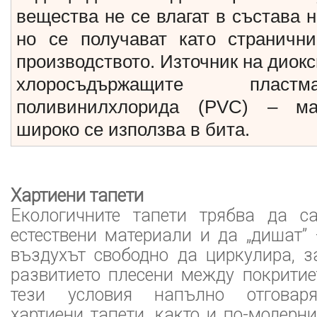
вещества не се влагат в състава 
но се получават като страничн
производството. Източник на диок
хлоросъдържащите пласт
поливинилхлорида (PVC) – ма
широко се използва в бита.
Хартиени тапети
Екологичните тапети трябва да с
естествени материали и да „дишат” 
въздухът свободно да циркулира, з
развитието плесени между покритие
тези условия напълно отговаря
хартиени тапети, както и по-модерни