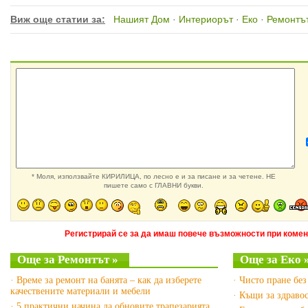
Виж още статии за:
Нашият Дом
·
Интериорът
·
Еко
·
Ремонтъ
* Моля, използвайте КИРИЛИЦА, по лесно е и за писане и за четене. НЕ
пишете само с ГЛАВНИ букви.
Регистрирай се за да имаш повече възможности при комен
Още за Ремонтът »
Още за Еко 
· Време за ремонт на банята – как да изберете
· Чисто пране бе
качествените материали и мебели
· Къщи за здраво
· 5 практични начина да обновите трапезарията