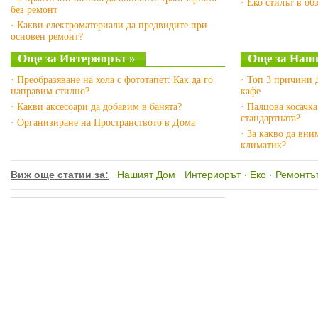
· Еко стилът в об
без ремонт
· Какви електроматериали да предвидите при
основен ремонт?
Още за Интериорът »
Още за Наш
· Преобразяване на хола с фототапет: Как да го
· Топ 3 причини 
направим стилно?
кафе
· Какви аксесоари да добавим в банята?
· Палцова косачка
стандартната?
· Организиране на Пространството в Дома
· За какво да вни
климатик?
Виж още статии за:
Нашият Дом
·
Интериорът
·
Еко
·
Ремонтъ