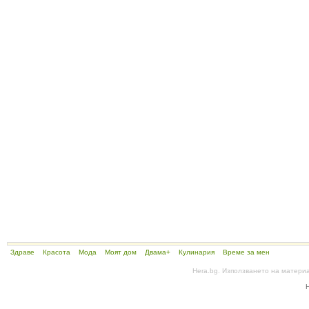
Здраве
Красота
Мода
Моят дом
Двама+
Кулинария
Време за мен
Hera.bg. Използването на матери