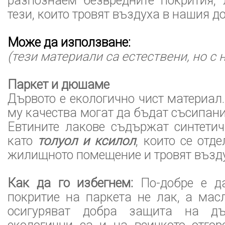
разпознаем безвредните покрития, 
тези, които тровят въздуха в нашия д
Може да използване:
(тези материали са естествени, но с 
Паркет и дюшаме
Дървото е екологично чист материал.
му качества могат да бъдат съсипани
Евтините лакове съдържат синтетич
като
толуол и ксилол
, които се отд
жилищното помещение и тровят възду
Как да го избегнем:
По-добре е д
покритие на паркета не лак, а мас
осигуряват добра защита на дъ