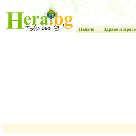
Начало
Здраве и Красо