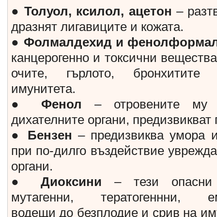
●
Толуол, ксилол, ацетон
– разтв
дразнят лигавиците и кожата.
●
Фолмалдехид и фенолформа
канцерогенно и токсични вещества
очите, гърлото, бронхитите
имунитета.
●
Фенол
– отровените му 
дихателните органи, предизвикват
●
Бензен
– предизвиква умора и
при по-дилго въздействие уврежда
органи.
●
Диоксини
– тези опасни к
мутагенни, тератогеннни, ем
водещи до безплодие и срив на им