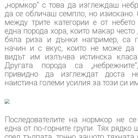
„нормкор“ с това да изглеждаш неб
да се обличаш семпло, но изискано.
между трите категории е от небето
една порода хора, които макар често
бяла риза и дънки например, са 
начин и с вкус, които не може да 
видът им излъчва истинска класа
Другата порода са „небрежните
привидно да изглеждат доста не
наистина големи усилия за този си и
Последователите на нормкор не се
една от по-горните групи. Тях рядко
сред тълпата, точно защото тяхната 