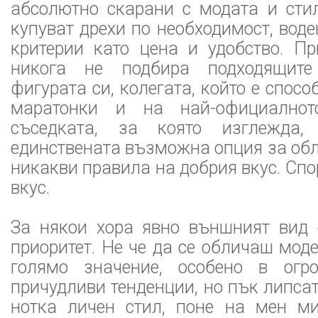
абсолютно скарани с модата и стил
купуват дрехи по необходимост, воде
критерии като цена и удобство. Пр
никога не подбира подходящите
фигурата си, колегата, който е спосо
маратонки и на най-официалнот
съседката, за която изглежда,
единствената възможна опция за обл
никакви правила на добрия вкус. Сп
вкус.
За някои хора явно външният вид 
приоритет. Не че да се обличаш моде
голямо значение, особено в огр
причудливи тенденции, но пък липса
нотка личен стил, поне на мен м