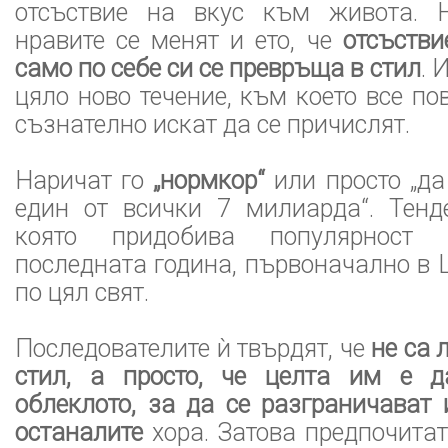
отсъствие на вкус към живота. 
нравите се менят и ето, че
отсъстви
само по себе си се превръща в стил
. 
цяло ново течение, към което все по
съзнателно искат да се причислят.
Наричат го
„нормкор“
или просто „да
един от всички 7 милиарда“. Тенд
която придобива популярност 
последната година, първоначално в Щ
по цял свят.
Последователите ѝ твърдят, че
не са 
стил, а просто, че целта им е д
облеклото, за да се разграничават
останалите
хора. Затова предпочитат