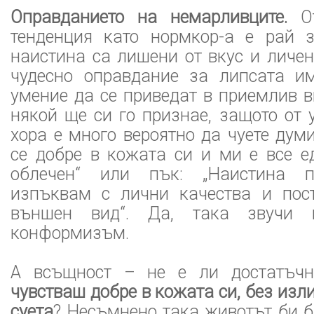
Оправданието на немарливците.
От
тенденция като нормкор-а е рай з
наистина са лишени от вкус и личен
чудесно оправдание за липсата и
умение да се приведат в приемлив в
някой ще си го признае, защото от 
хора е много вероятно да чуете думи
се добре в кожата си и ми е все е
облечен“ или пък: „Наистина п
изпъквам с лични качества и пос
външен вид“. Да, така звучи и
конформизъм.
А всъщност – не е ли достатъ
чувстваш добре в кожата си, без изл
суета
? Несъмнено така животът би б