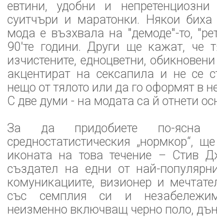
евтини, удобни и непретенциозни 
суитчъри и маратонки. Някои биха 
мода е възхвала на "демоде"-то, "рет
90'те години. Други ще кажат, че 
изчистените, едноцветни, обикновени
акцентират на сексапила и не се с
нещо от тялото или да го оформят в нещ
С две думи - на модата са й отнети ос
За да придобиете по-ясна 
средностатистическия „нормкор“, щ
иконата на това течение – Стив Д
създател на едни от най-популярни
комуникациите, визионер и мечтате
със семплия си и незабележи
неизменно включващ черно поло, дън