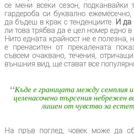
се мени всеки сезон, подканвайки 
гардероба си буквално ежемесечно,
да бъдеш в крак с тенденциите.
И да
ли това трябва да е цел номер едно в
Нито едната крайност не е полезна, н
е пренаситен от прекалената пока
съвсем очаквано, течения, отричащ
външния вид, ще стават все популярн
“
Къде е границата между семплия и
целенасочено търсения небрежен ви
лишен от чувство за есте
На пръв поглед, човек може да с