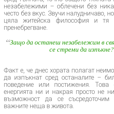
незабележими – облечени без ника
често без вкус. Звучи налудничаво, но
цяла житейска философия и тя 
пренебрегване.
“
Защо да останеш незабележим в свя
се стреми да изпъкне?
Факт е, че днес хората полагат неим
да изпъкнат сред останалите – бил
поведение или постижения. Това 
енергията ни и накрая просто не н
възможност да се съсредоточим 
важните неща в живота.