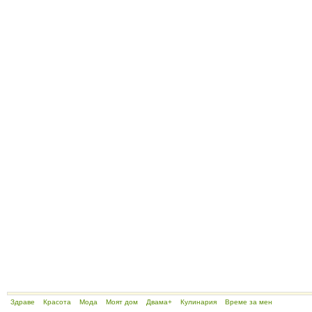
Здраве
Красота
Мода
Моят дом
Двама+
Кулинария
Време за мен