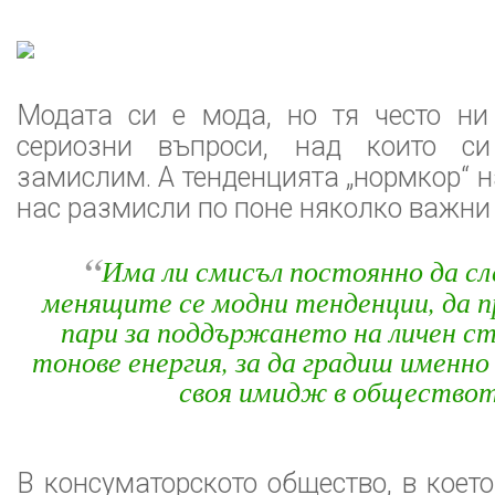
Модата си е мода, но тя често ни
сериозни въпроси, над които с
замислим. А тенденцията „нормкор“ н
нас размисли по поне няколко важни 
“
Има ли смисъл постоянно да сл
менящите се модни тенденции, да 
пари за поддържането на личен ст
тонове енергия, за да градиш именно
своя имидж в общество
В консуматорското общество, в коет