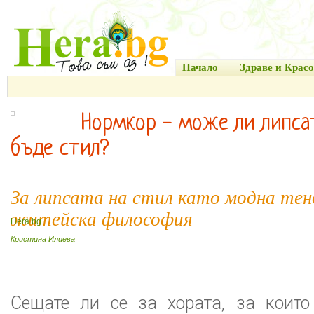
Начало
Здраве и Красо
Нормкор - може ли липсат
бъде стил?
За липсата на стил като модна тен
житейска философия
Hera.bg
Кристина Илиева
Сещате ли се за хората, за които