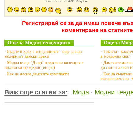
пишете само с ГЛАВНИ букви.
Регистрирай се за да имаш повече въ
коментиране на статиите
Още за Модни тенденции »
Още за Мода
· Бъдете в крак с тенденциите - още за най-
· Токчета - класи
модерните дамски дрехи
в модерния свят
· Модна къща "Диор" представи колекция с
· Дамските часов
индийски бродерии (видео)
дизайн и личен и
· Как да носим дамските комплекти
· Как да съчетаеш
ежедневието си: 
Виж още статии за:
Мода
·
Модни тенд