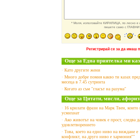
* Моля, използвайте КИРИЛИЦА, по лесно е и
пишете само с ГЛАВНИ 
Регистрирай се за да имаш 
Още за Една приятелка ми каз
· Като другите жени
· Много добре помня какво ти казах пре
месеца в 7.45 сутринта
· Когато аз съм "гласът на разума"
Още за Цитати, мисли, афориз
· 16 крилати фрази на Марк Твен, които
усмихнат
· Ако животът на човек е прост, следва д
удовлетворението
· Това, което на едно ниво на виждане е
конфликт, на друго ниво е хармония""