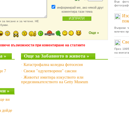
Във фот
фотографъ
информирай ме, ако някой друг
коментира тази тема
Изс
пок
 за писане и за четене. НЕ
букви.
Въпреки ч
млечен пр
Още »
Све
повече възможности при коментиране на статиите
През 199
на книгата
а »
Още за Забавното в живота »
· Катастрофална коледна фотосесия
ди 7
· Свежи "одухотворени" саксии
· Животът имитира изкуството или
предизвикателството на Getty Museum
ми »
 ще ви
а дойде