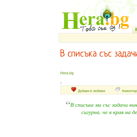
В списъка със задач
Hera.bg
Добави в любими
Коментир
“
В списъка ми със задачи ви
сигурна, че в края на 