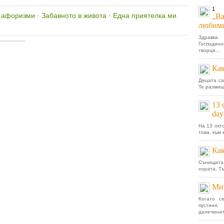
1
, афоризми
·
Забавното в живота
·
Една приятелка ми
„Ва
любими
Здравка
Господин
творци...
Как
Децата са
Те размишл
13 
day
На 13 окт
това, към 
Как
Сънищата
хората. Т
Мир
Когато с
пустиня
далечината