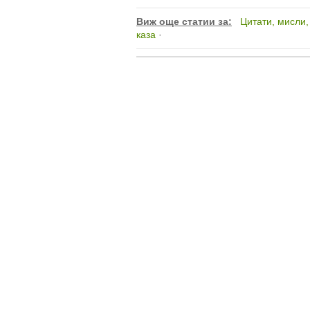
Виж още статии за:
Цитати, мисли
каза
·