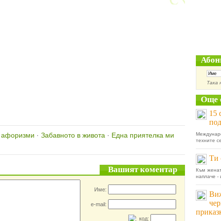
Абон
Така 
Още 
15 
под
, афоризми
·
Забавното в живота
·
Една приятелка ми
Междунаро
техните се
Ти 
Вашият коментар
Към женат
наплаче - 
Име:
Виж
чер
e-mail:
приказ
код: