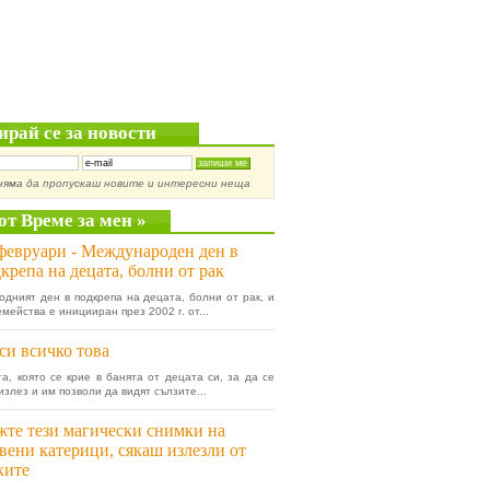
ирай се за новости
няма да пропускаш новите и интересни неща
от Време за мен »
февруари - Международен ден в
крепа на децата, болни от рак
дният ден в подкрепа на децата, болни от рак, и
мейства е иницииран през 2002 г. от...
си всичко това
а, която се крие в банята от децата си, за да се
излез и им позволи да видят сълзите...
те тези магически снимки на
вени катерици, сякаш излезли от
ките