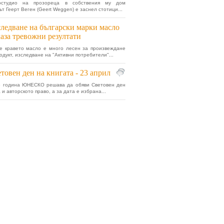
остудио на прозореца в собствения му дом
т Геерт Веген (Geert Weggen) е заснел стотици...
ледване на български марки масло
аза тревожни резултати
е кравето масло е много лесен за произвеждане
одукт, изследване на "Активни потребители"...
товен ден на книгата - 23 април
5 година ЮНЕСКО решава да обяви Световен ден
 и авторското право, а за дата е избрана...