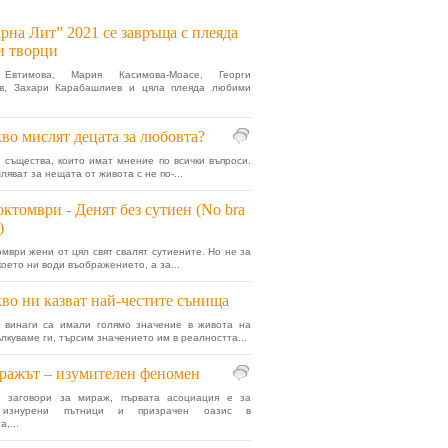
рна Лит” 2021 се завръща с плеяда
 творци
 Евтимова, Мария Касимова-Моасе, Георги
ов, Захари Карабашлиев и цяла плеяда любими
во мислят децата за любовта?
 същества, които имат мнение по всички въпроси.
яват за нещата от живота с не по-...
октомври - Денят без сутиен (No bra
)
омври жени от цял свят свалят сутиените. Но не за
което ни води въображението, а за...
во ни казват най-честите сънища
 винаги са имали голямо значение в живота на
ълкуваме ги, търсим значението им в реалността...
ажът – изумителен феномен
е заговори за мираж, първата асоциация е за
, изнурени пътници и призрачен оазис в
,...