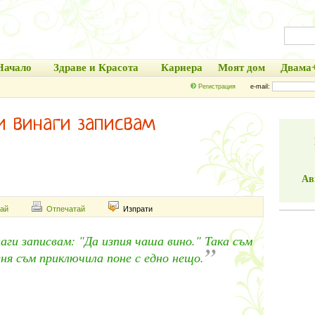
Начало
Здраве и Красота
Кариера
Моят дом
Двама
Регистрация
e-mail:
и винаги записвам
Ав
ай
Отпечатай
Изпрати
наги записвам: "Да изпия чаша вино." Така съм
”
деня съм приключила поне с едно нещо.